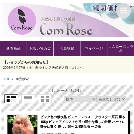
コムローズコラ
新着商品
お買い物カゴ
会員登録
マイページ
ム
【ショップからのお知らせ】
2025年9月27日（土）希少！レア天然石入荷しました。
TOP
>
商品検索
1 / 1ページ
（全10件）
ピンク色の紫水晶 ピンクアメジスト クラスター原石 重さ
155g ピンクアメジストが放つ温かな癒しの波動 ハートに
静かに響く 優しい調べ 2月誕生石 一点物