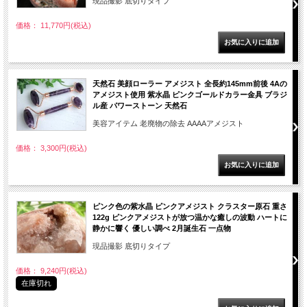
現品撮影 底切りタイプ
価格： 11,770円(税込)
天然石 美顔ローラー アメジスト 全長約145mm前後 4Aの
アメジスト使用 紫水晶 ピンクゴールドカラー金具 ブラジ
ル産 パワーストーン 天然石
美容アイテム 老廃物の除去 AAAAアメジスト
価格： 3,300円(税込)
ピンク色の紫水晶 ピンクアメジスト クラスター原石 重さ
122g ピンクアメジストが放つ温かな癒しの波動 ハートに
静かに響く 優しい調べ 2月誕生石 一点物
現品撮影 底切りタイプ
価格： 9,240円(税込)
在庫切れ