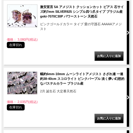
激安宣言 5A アメジスト クッションカット ピアス 石サイ
ズ約7mm SILVER925 シンプル四つ爪タイプ ブラジル産
geki-7070C30P パワーストーン 天然石
ピンクゴールドカラー タイプ 愛の守護石 AAAAAアメジ
スト
価格： 3,080円(税込)
在庫切れ
幅約6mm-10mm ムーンライトアメジスト さざれ連 一連
約38-40cm スコロライト ピンクパープル 淡く儚い幻想的
なパステルカラー ブラジル産
2月 誕生石 大定番天然石
価格： 2,035円(税込)
在庫切れ