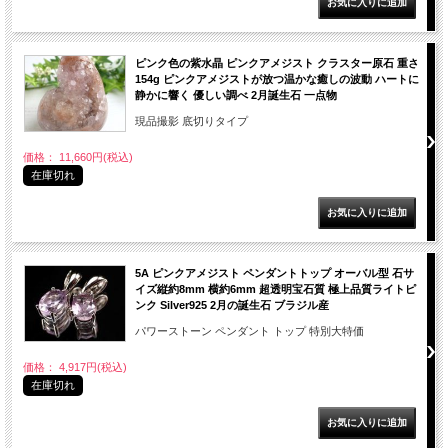
ピンク色の紫水晶 ピンクアメジスト クラスター原石 重さ
154g ピンクアメジストが放つ温かな癒しの波動 ハートに
静かに響く 優しい調べ 2月誕生石 一点物
現品撮影 底切りタイプ
価格： 11,660円(税込)
在庫切れ
5A ピンクアメジスト ペンダントトップ オーバル型 石サ
イズ縦約8mm 横約6mm 超透明宝石質 極上品質ライトピ
ンク Silver925 2月の誕生石 ブラジル産
パワーストーン ペンダント トップ 特別大特価
価格： 4,917円(税込)
在庫切れ