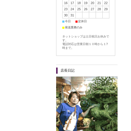
16
17
18
19
20
21
22
23
24
25
26
27
28
29
30
31
■
■
今日
定休日
■
発送業務のみ
ネットショップは土日祝日お休みで
す。
電話対応は営業日朝１０時から１7
時まで。
店長日記