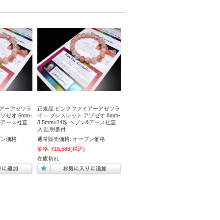
イアーアゼツラ
正規品 ピンクファイアーアゼツラ
ゾゼオ 6mm-
イト ブレスレット アゾゼオ 8mm-
ン&アース社直
8.5mm×24珠 ヘブン&アース社直
入 証明書付
プン価格
通常販売価格:
オープン価格
価格:
¥16,588
(税込)
在庫切れ