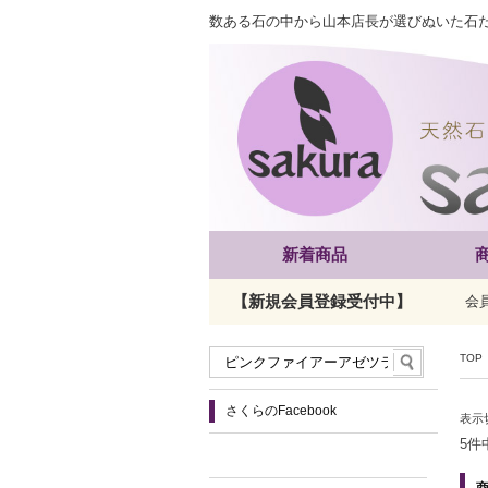
数ある石の中から山本店長が選びぬいた石
新着商品
【新規会員登録受付中】
会
TOP
さくらのFacebook
表示
5件