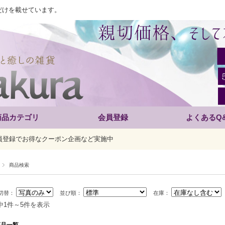
だけを載せています。
商品カテゴリ
会員登録
よくあるQ
員登録でお得なクーポン企画など実施中
商品検索
切替：
並び順：
在庫：
中1件～5件を表示