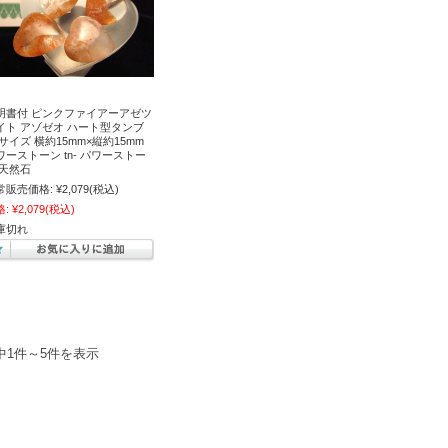
明書付 ピンクファイアーアゼツ
イト アゾゼオ ハート型タンブ
 サイズ 横約15mm×縦約15mm
ワーストーン tn- パワーストー
 天然石
常販売価格:
¥2,079
(税込)
格:
¥2,079
(税込)
庫切れ
中1件～5件を表示