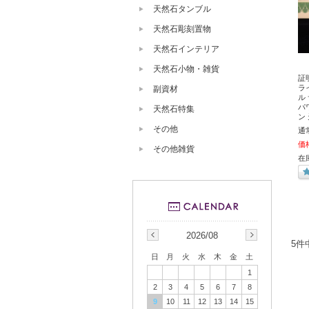
天然石タンブル
天然石彫刻置物
天然石インテリア
天然石小物・雑貨
証
ラ
副資材
ル
パ
天然石特集
ン
その他
通
価
その他雑貨
在
2026/08
5件
日
月
火
水
木
金
土
1
2
3
4
5
6
7
8
9
10
11
12
13
14
15