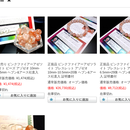
商品一覧
粒売り ピンクファイアーアゼツ
正規品 ピンクファイアーアゼツラ
正規品 ピンクファ
イト ビーズ アゾゼオ 10mm-
イト ブレスレット アゾゼオ
イト ブレスレット ア
0.5mm ヘブン&アース社直入
10mm-10.5mm×20珠 ヘブン&アー
6.5mm×29珠 ヘブ
ス社直入 証明書付
入 証明書付
常販売価格:
¥1,474
(税込)
通常販売価格:
オープン価格
通常販売価格:
オー
格:
¥1,474
(税込)
価格:
¥26,730
(税込)
価格:
¥8,712
(税込)
庫切れ
在庫切れ
在庫切れ