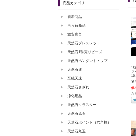
商品カテゴリ
新着商品
再入荷商品
激安宣言
天然石ブレスレット
天然石1珠売りビーズ
天然石ペンダントトップ
1
天然石連
ラ
1
至純天珠
通
天然石さざれ
価
在
浄化用品
天然石クラスター
天然石原石
天然石ポイント（六角柱）
天然石丸玉