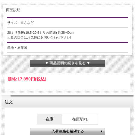
商品説明
サイズ・重さなど
20ミリ前後(19.5-20.5ミリの範囲) 約38-40cm
大量の場合はお気軽にお問い合わせ下さい!
産地・原産国
ブラジル産
▼ 商品説明の続きを見る ▼
グレードなど
AAA
価格:
17,850円
(税込)
名称など
天然サシ入り水晶【クリスタル】
注文
商品説明
※こちらは天然の水晶らしさを感じられるサシの入った天然水晶の商品ページで
在庫
在庫切れ
す。透明度の高い天然水晶をお買い求めの方は「超透明4A」と書かれた商品ペー
ジよりお買い求めください。