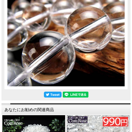
関連キーワード
天然石 パワーストーン 海外直輸入 バイヤー厳選 プレゼント ギフト メンズ レデ
ィース 卸し 卸価格 実店舗 ハンドメイド サイズ直し コムローズ comrose
サイズ違い
4ミリ 949円
6ミリ 1,049円
あなたにお勧めの関連商品