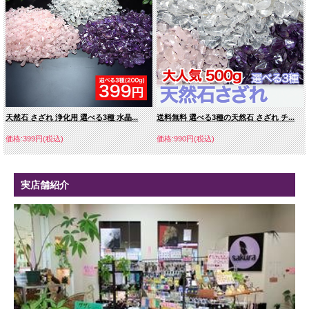
8ミリ 1,279円
10ミリ 1,650円
天然石 さざれ 浄化用 選べる3種 水晶...
送料無料 選べる3種の天然石 さざれ チ...
12ミリ 2,200円
14ミリ 5,610円
価格:399円(税込)
価格:990円(税込)
実店舗紹介
16ミリ 7,810円
18ミリ 10,780円