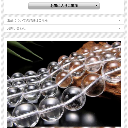
天然水晶 クリスタル
水晶は世界中の人に愛され、伝統的に使われてきた、パワーストーンを語る上で
欠かせない石です。
返品についての詳細はこちら
クセが少なく、持つ人や組み合わせる石を選ばないので、パワーストーン初心者
の方にも扱いやすい石です！
お問い合わせ
天然石は水晶で始まり水晶で終わると言われているほど、定番中の定番天然石で
す。
【意味合い云われ・伝承等】
全てを清め浄化する
魔除け・厄除け
開運
潜在的な能力やパワーを高める
ご注意事項
※天然石ですので細かなカケや凹み、歪な部分やクラックなどがある場合があり
ます。
※天然石商品には色みに個体差があります。また出来る限り自然な色みになるよ
う撮影を心がけておりますが、お使いのディスプレイ環境によって表示される色
みに差が出る場合があります。ご了承下さい。
※連商品は一連状態での仕入れとなっておりますので、歪な珠が含まれているこ
とがあります。
※連商品は一連に付き、最大で3珠ほど仕様の異なる珠が混ざっていることがあ
ります。ビーズ石の製造上の仕様ですのでご了承下さい。
※サイズは目安です。細かな誤差が出る場合があります。