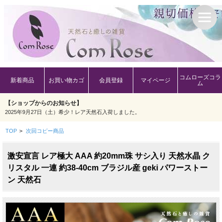
コムローズコラ
新着商品
お買い物カゴ
会員登録
マイページ
ム
【ショップからのお知らせ】
2025年9月27日（土）希少！レア天然石入荷しました。
TOP
>
次回コピー商品
激安宣言 レア極大 AAA 約20mm珠 サシ入り 天然水晶 ク
リスタル 一連 約38-40cm ブラジル産 geki パワーストー
ン 天然石