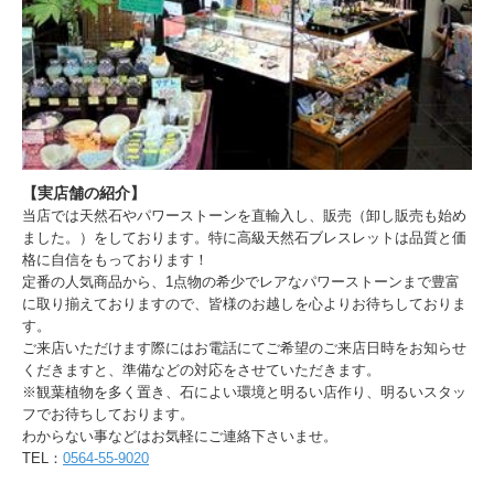
-
20ミリ 16,500円
【実店舗の紹介】
当店では天然石やパワーストーンを直輸入し、販売（卸し販売も始め
ました。）をしております。特に高級天然石ブレスレットは品質と価
格に自信をもっております！
定番の人気商品から、1点物の希少でレアなパワーストーンまで豊富
に取り揃えておりますので、皆様のお越しを心よりお待ちしておりま
す。
ご来店いただけます際にはお電話にてご希望のご来店日時をお知らせ
くだきますと、準備などの対応をさせていただきます。
※観葉植物を多く置き、石によい環境と明るい店作り、明るいスタッ
フでお待ちしております。
わからない事などはお気軽にご連絡下さいませ。
TEL：
0564-55-9020