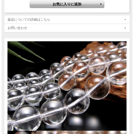
天然水晶 クリスタル
水晶は世界中の人に愛され、伝統的に使われてきた、パワーストーンを語る上で
欠かせない石です。
返品についての詳細はこちら
クセが少なく、持つ人や組み合わせる石を選ばないので、パワーストーン初心者
の方にも扱いやすい石です！
お問い合わせ
天然石は水晶で始まり水晶で終わると言われているほど、定番中の定番天然石で
す。
【意味合い云われ・伝承等】
全てを清め浄化する
魔除け・厄除け
開運
潜在的な能力やパワーを高める
ご注意事項
※天然石ですので細かなカケや凹み、歪な部分やクラックなどがある場合があり
ます。
※天然石商品には色みに個体差があります。また出来る限り自然な色みになるよ
う撮影を心がけておりますが、お使いのディスプレイ環境によって表示される色
みに差が出る場合があります。ご了承下さい。
※連商品は一連状態での仕入れとなっておりますので、歪な珠が含まれているこ
とがあります。
※連商品は一連に付き、最大で3珠ほど仕様の異なる珠が混ざっていることがあ
ります。ビーズ石の製造上の仕様ですのでご了承下さい。
※サイズは目安です。細かな誤差が出る場合があります。