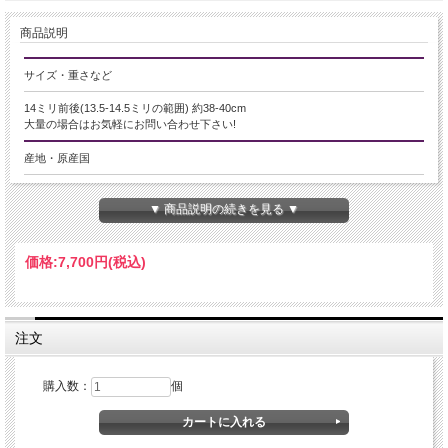
商品説明
サイズ・重さなど
14ミリ前後(13.5-14.5ミリの範囲) 約38-40cm
大量の場合はお気軽にお問い合わせ下さい!
産地・原産国
ブラジル産
▼ 商品説明の続きを見る ▼
グレードなど
AAA
価格:
7,700円
(税込)
名称など
天然サシ入り水晶【クリスタル】
注文
商品説明
購入数：
個
※こちらは天然の水晶らしさを感じられるサシの入った天然水晶の商品ページで
す。透明度の高い天然水晶をお買い求めの方は「超透明4A」と書かれた商品ペー
ジよりお買い求めください。