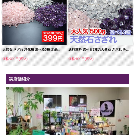
8ミリ 1,279円
10ミリ 1,650円
天然石 さざれ 浄化用 選べる3種 水晶...
送料無料 選べる3種の天然石 さざれ チ...
価格:399円(税込)
価格:990円(税込)
12ミリ 2,200円
14ミリ 5,610円
実店舗紹介
16ミリ 7,810円
18ミリ 10,780円