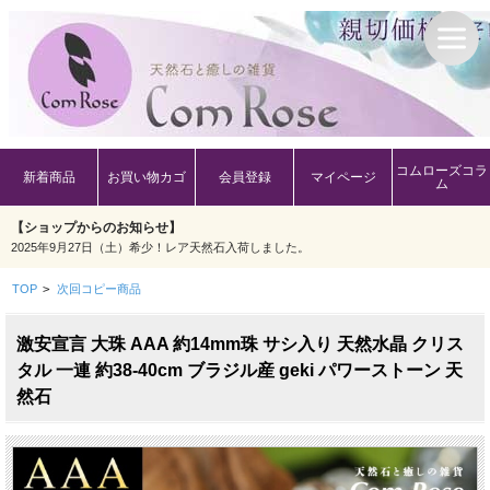
コムローズコラ
新着商品
お買い物カゴ
会員登録
マイページ
ム
【ショップからのお知らせ】
2025年9月27日（土）希少！レア天然石入荷しました。
TOP
>
次回コピー商品
激安宣言 大珠 AAA 約14mm珠 サシ入り 天然水晶 クリス
タル 一連 約38-40cm ブラジル産 geki パワーストーン 天
然石