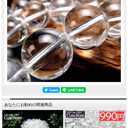
関連キーワード
天然石 パワーストーン 海外直輸入 バイヤー厳選 プレゼント ギフト メンズ レデ
ィース 卸し 卸価格 実店舗 ハンドメイド サイズ直し コムローズ comrose
サイズ違い
4ミリ 949円
6ミリ 1,049円
あなたにお勧めの関連商品