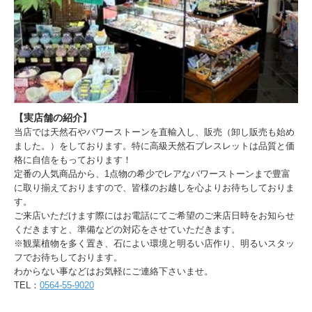
-
20ミリ 16,500円
【実店舗の紹介】
当店では天然石やパワーストーンを直輸入し、販売（卸し販売も始め
ました。）をしております。特に高級天然石ブレスレットは品質と価
格に自信をもっております！
定番の人気商品から、1点物の希少でレアなパワーストーンまで豊富
に取り揃えておりますので、皆様のお越しを心よりお待ちしておりま
す。
ご来店いただけます際にはお電話にてご希望のご来店日時をお知らせ
くだきますと、準備などの対応をさせていただきます。
※観葉植物を多く置き、石によい環境と明るい店作り、明るいスタッ
フでお待ちしております。
わからない事などはお気軽にご連絡下さいませ。
TEL：
0564-55-9020