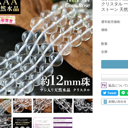
クリスタル 一連
ストーン 天
通常販売価格:
価格:
数量:
在庫:
返品について