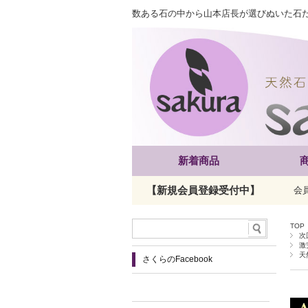
数ある石の中から山本店長が選びぬいた石
新着商品
【新規会員登録受付中】
会
TOP
次
激
天
さくらのFacebook