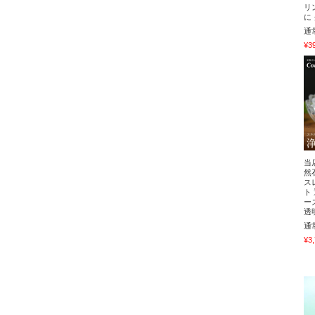
リ
に
通
¥3
当
然
ス
ト
ー
透
通
¥3