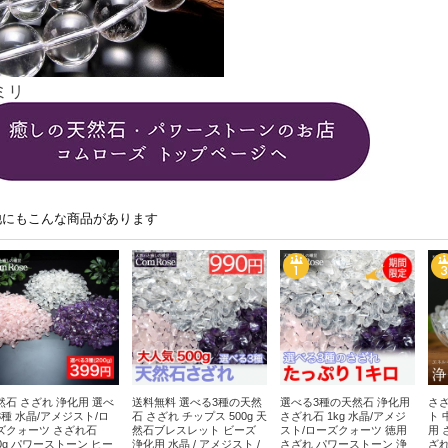
ミリ
他にもこんな商品があります
然石 さざれ 浄化用 選べ
送料無料 選べる3種の天然
選べる3種の天然石 浄化用
さざ
3種 水晶/アメジスト/ロ
石 さざれ チップス 500g 天
さざれ石 1kg 水晶/アメジ
ト 
ズクォーツ さざれ石
然石ブレスレット ビーズ
スト/ローズクォーツ 徳用
用 
00g パワーストーン ヒー
浄化用 水晶 / アメジスト /
さざれ パワーストーン 浄
ざれ