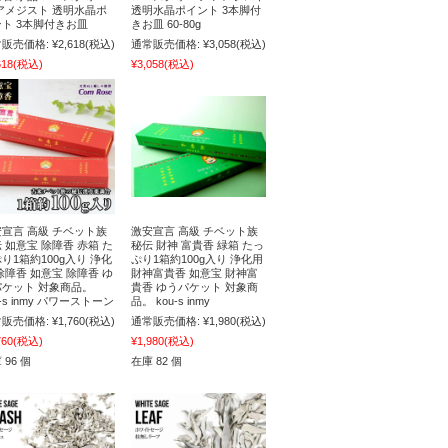
アメジスト 透明水晶ポ
透明水晶ポイント 3本脚付
ト 3本脚付きお皿
きお皿 60-80g
販売価格:
¥2,618
(税込)
通常販売価格:
¥3,058
(税込)
618
(税込)
¥3,058
(税込)
宣言 高級 チベット族
激安宣言 高級 チベット族
 如意宝 除障香 赤箱 た
秘伝 財神 富貴香 緑箱 たっ
り1箱約100g入り 浄化
ぷり1箱約100g入り 浄化用
除障香 如意宝 除障香 ゆ
財神富貴香 如意宝 財神富
パケット 対象商品。
貴香 ゆうパケット 対象商
u-s inmy パワーストーン
品。 kou-s inmy
販売価格:
¥1,760
(税込)
通常販売価格:
¥1,980
(税込)
760
(税込)
¥1,980
(税込)
 96 個
在庫 82 個