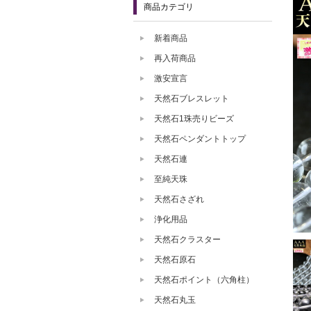
商品カテゴリ
新着商品
再入荷商品
激安宣言
天然石ブレスレット
天然石1珠売りビーズ
天然石ペンダントトップ
天然石連
至純天珠
天然石さざれ
浄化用品
天然石クラスター
天然石原石
天然石ポイント（六角柱）
天然石丸玉