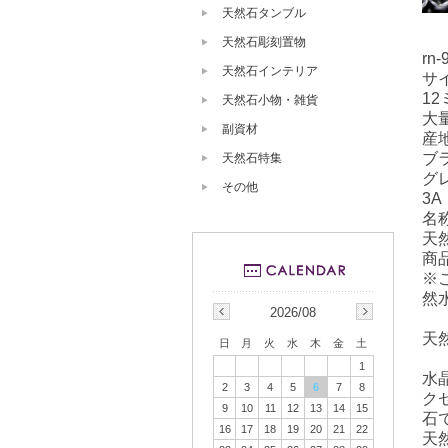
天然石タンブル
天然石彫刻置物
rn-
天然石インテリア
サ
12
天然石小物・雑貨
大
副資材
産
ブ
天然石特集
グ
その他
3A
名
天
商
※
然
2026/08
天
日
月
火
水
木
金
土
1
水
2
3
4
5
6
7
8
ク
9
10
11
12
13
14
15
石
16
17
18
19
20
21
22
天