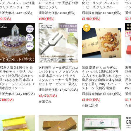
ング ブレスレットの浄化
ローズクォーツ 天然石の浄
化 ヒーリング ブレスレッ
ツ/
 クリスタル クォーツ
化にピッタリ
ト ビーズ クリスタル
イン
常販売価格:
¥399
(税込)
通常販売価格:
¥990
(税込)
通常販売価格:
¥1,980
(税込)
通常
99
(税込)
¥990
(税込)
¥1,980
(税込)
¥2,
店1番人気 3本脚付き 天
送料無料 メール便対応のコ
高級 龍涎香 りゅうぜんこ
激安
石 浄化セット 特大 ブレ
ンパクトタイプ マダガスカ
う たっぷり1箱約150グラ
秘伝
レット浄化用さざれセッ
ル産 水晶ポイント付 クリ
ム 古くから珍重されてきた
っぷ
 選べるさざれ石 水晶/ロ
スタルチューナー 音叉浄化
逸品 病気の治癒や体を健康
用 
ズクォーツ/アメジスト +
セット オーガンジー袋入り
にする香り inmy -s パワー
う
明水晶ポイント +
ストーン 天然石 竜涎香
ko
通常販売価格:
¥2,479
(税込)
常販売価格:
¥3,718
(税込)
通常販売価格:
¥1,540
(税込)
通常
¥2,479
(税込)
,718
(税込)
¥1,540
(税込)
¥1,
在庫切れ
在庫 124 個
在庫