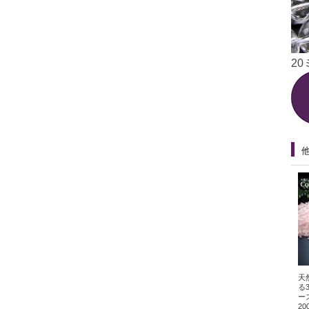
20
天
る
ー
2