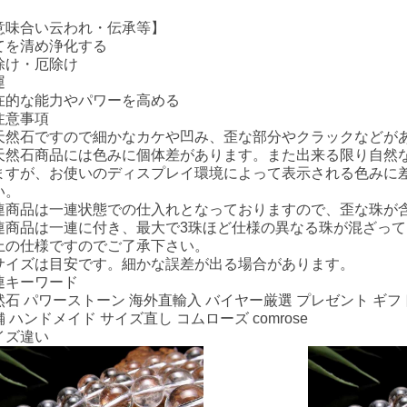
意味合い云われ・伝承等】
てを清め浄化する
除け・厄除け
運
在的な能力やパワーを高める
注意事項
天然石ですので細かなカケや凹み、歪な部分やクラックなどが
天然石商品には色みに個体差があります。また出来る限り自然
ますが、お使いのディスプレイ環境によって表示される色みに
い。
連商品は一連状態での仕入れとなっておりますので、歪な珠が
連商品は一連に付き、最大で3珠ほど仕様の異なる珠が混ざっ
上の仕様ですのでご了承下さい。
サイズは目安です。細かな誤差が出る場合があります。
連キーワード
然石 パワーストーン 海外直輸入 バイヤー厳選 プレゼント ギフト
 ハンドメイド サイズ直し コムローズ comrose
イズ違い