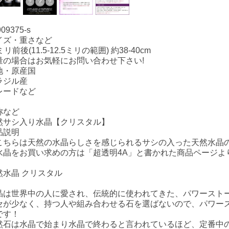
909375-s
イズ・重さなど
ミリ前後(11.5-12.5ミリの範囲) 約38-40cm
量の場合はお気軽にお問い合わせ下さい!
地・原産国
ラジル産
レードなど
称など
然サシ入り水晶【クリスタル】
品説明
こちらは天然の水晶らしさを感じられるサシの入った天然水晶
水晶をお買い求めの方は「超透明4A」と書かれた商品ページよ
然水晶 クリスタル
晶は世界中の人に愛され、伝統的に使われてきた、パワースト
セが少なく、持つ人や組み合わせる石を選ばないので、パワー
です！
然石は水晶で始まり水晶で終わると言われているほど、定番中