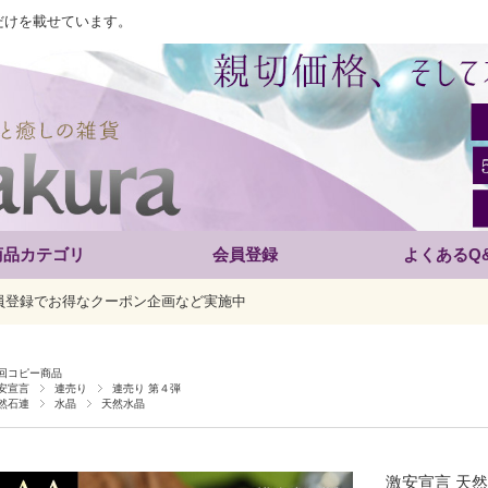
だけを載せています。
商品カテゴリ
会員登録
よくあるQ
員登録でお得なクーポン企画など実施中
回コピー商品
安宣言
連売り
連売り 第４弾
然石連
水晶
天然水晶
激安宣言 天然