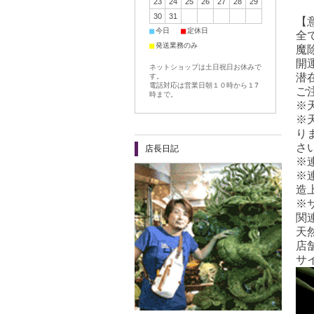
23
24
25
26
27
28
29
30
31
【
■
■
今日
定休日
全
■
発送業務のみ
魔
開
ネットショップは土日祝日お休みで
潜
す。
電話対応は営業日朝１０時から１7
ご
時まで。
※
※
り
さ
店長日記
※
※
造
※
関
天
店舗
サ