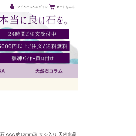
マイページへログイン
カートをみる
&A
天然石コラム
石 AAA 約12mm珠 サシ入り 天然水晶