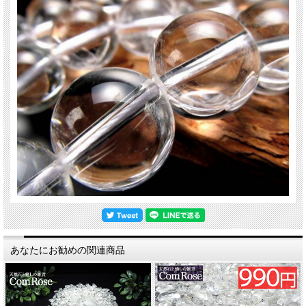
関連キーワード
天然石 パワーストーン 海外直輸入 バイヤー厳選 プレゼント ギフト メンズ レデ
ィース 卸し 卸価格 実店舗 ハンドメイド サイズ直し コムローズ comrose
サイズ違い
4ミリ 949円
6ミリ 1,049円
あなたにお勧めの関連商品