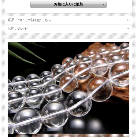
天然水晶 クリスタル
水晶は世界中の人に愛され、伝統的に使われてきた、パワーストーンを語る上で
欠かせない石です。
返品についての詳細はこちら
クセが少なく、持つ人や組み合わせる石を選ばないので、パワーストーン初心者
の方にも扱いやすい石です！
お問い合わせ
天然石は水晶で始まり水晶で終わると言われているほど、定番中の定番天然石で
す。
【意味合い云われ・伝承等】
全てを清め浄化する
魔除け・厄除け
開運
潜在的な能力やパワーを高める
ご注意事項
※天然石ですので細かなカケや凹み、歪な部分やクラックなどがある場合があり
ます。
※天然石商品には色みに個体差があります。また出来る限り自然な色みになるよ
う撮影を心がけておりますが、お使いのディスプレイ環境によって表示される色
みに差が出る場合があります。ご了承下さい。
※連商品は一連状態での仕入れとなっておりますので、歪な珠が含まれているこ
とがあります。
※連商品は一連に付き、最大で3珠ほど仕様の異なる珠が混ざっていることがあ
ります。ビーズ石の製造上の仕様ですのでご了承下さい。
※サイズは目安です。細かな誤差が出る場合があります。