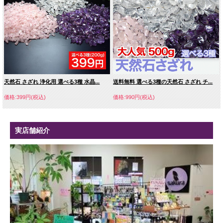
8ミリ 1,279円
10ミリ 1,650円
天然石 さざれ 浄化用 選べる3種 水晶...
送料無料 選べる3種の天然石 さざれ チ...
価格:399円(税込)
価格:990円(税込)
12ミリ 2,200円
14ミリ 5,610円
実店舗紹介
16ミリ 7,810円
18ミリ 10,780円