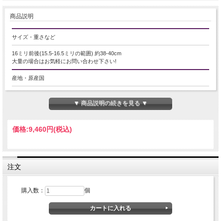
商品説明
サイズ・重さなど
16ミリ前後(15.5-16.5ミリの範囲) 約38-40cm
大量の場合はお気軽にお問い合わせ下さい!
産地・原産国
ブラジル産
▼ 商品説明の続きを見る ▼
グレードなど
AAA
価格:
9,460円
(税込)
名称など
天然サシ入り水晶【クリスタル】
注文
商品説明
購入数：
個
※こちらは天然の水晶らしさを感じられるサシの入った天然水晶の商品ページで
す。透明度の高い天然水晶をお買い求めの方は「超透明4A」と書かれた商品ペー
ジよりお買い求めください。