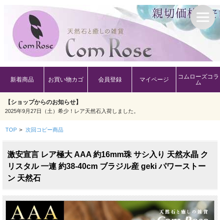
コムローズコラ
新着商品
お買い物カゴ
会員登録
マイページ
ム
【ショップからのお知らせ】
2025年9月27日（土）希少！レア天然石入荷しました。
TOP
>
次回コピー商品
激安宣言 レア極大 AAA 約16mm珠 サシ入り 天然水晶 ク
リスタル 一連 約38-40cm ブラジル産 geki パワーストー
ン 天然石