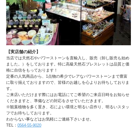
-
20ミリ 16,500円
【実店舗の紹介】
当店では天然石やパワーストーンを直輸入し、販売（卸し販売も始め
ました。）をしております。特に高級天然石ブレスレットは品質と価
格に自信をもっております！
定番の人気商品から、1点物の希少でレアなパワーストーンまで豊富
に取り揃えておりますので、皆様のお越しを心よりお待ちしておりま
す。
ご来店いただけます際にはお電話にてご希望のご来店日時をお知らせ
くだきますと、準備などの対応をさせていただきます。
※観葉植物を多く置き、石によい環境と明るい店作り、明るいスタッ
フでお待ちしております。
わからない事などはお気軽にご連絡下さいませ。
TEL：
0564-55-9020