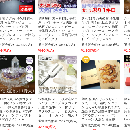
然石 さざれ 浄化用 選べ
送料無料 選べる3種の天然
選べる3種の天然石 浄化用
さざ
3種 水晶/アメジスト/ロ
石 さざれ チップス 500g 天
さざれ石 1kg 水晶/アメジ
ト 
ズクォーツ さざれ石
然石ブレスレット ビーズ
スト/ローズクォーツ 徳用
用 
00g パワーストーン ヒー
浄化用 水晶 / アメジスト /
さざれ パワーストーン 浄
ざれ
ング ブレスレットの浄化
ローズクォーツ 天然石の浄
化 ヒーリング ブレスレッ
ツ/
 クリスタル クォーツ
化にピッタリ
ト ビーズ クリスタル
イン
常販売価格:
¥399
(税込)
通常販売価格:
¥990
(税込)
通常販売価格:
¥1,980
(税込)
通常
99
(税込)
¥990
(税込)
¥1,980
(税込)
¥2,
店1番人気 3本脚付き 天
送料無料 メール便対応のコ
高級 龍涎香 りゅうぜんこ
激安
石 浄化セット 特大 ブレ
ンパクトタイプ マダガスカ
う たっぷり1箱約150グラ
秘伝
レット浄化用さざれセッ
ル産 水晶ポイント付 クリ
ム 古くから珍重されてきた
っぷ
 選べるさざれ石 水晶/ロ
スタルチューナー 音叉浄化
逸品 病気の治癒や体を健康
用 
ズクォーツ/アメジスト +
セット オーガンジー袋入り
にする香り inmy -s パワー
う
明水晶ポイント +
ストーン 天然石 竜涎香
ko
通常販売価格:
¥2,479
(税込)
常販売価格:
¥3,718
(税込)
通常販売価格:
¥1,540
(税込)
通常
¥2,479
(税込)