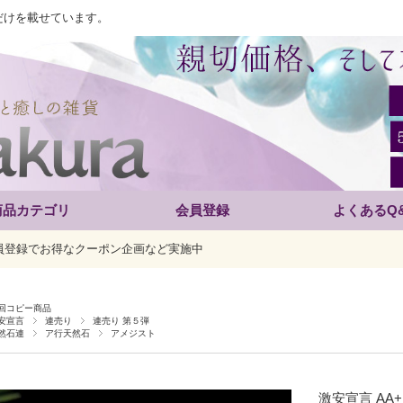
だけを載せています。
商品カテゴリ
会員登録
よくあるQ
員登録でお得なクーポン企画など実施中
回コピー商品
安宣言
連売り
連売り 第５弾
然石連
ア行天然石
アメジスト
激安宣言 AA