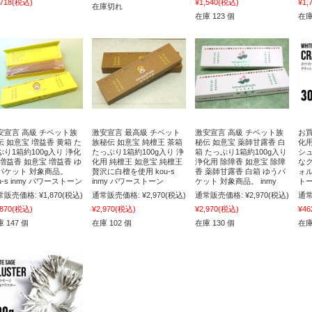
,718
(税込)
¥1,540
(税込)
¥1,
在庫切れ
在庫 123 個
在庫
安宣言 高級 チベット族
激安宣言 最高級 チベット
激安宣言 高級 チベット族
お買
伝 如意宝 増益香 黄箱 た
族秘伝 如意宝 純檀王 茶箱
秘伝 如意宝 薬師甘露香 白
化
ぷり1箱約100g入り 浄化
たっぷり1箱約100g入り 浄
箱 たっぷり1箱約100g入り
シ
 増益香 如意宝 増益香 ゆ
化用 純檀王 如意宝 純檀王
浄化用 除障香 如意宝 除障
な
パケット 対象商品。
贅沢に白檀を使用 kou-s
香 薬師甘露香 白箱 ゆうパ
ォル
u-s inmy パワーストーン
inmy パワーストーン
ケット 対象商品。 inmy
トー
常販売価格:
¥1,870
(税込)
通常販売価格:
¥2,970
(税込)
通常販売価格:
¥2,970
(税込)
通常
,870
(税込)
¥2,970
(税込)
¥2,970
(税込)
¥46
 147 個
在庫 102 個
在庫 130 個
在庫