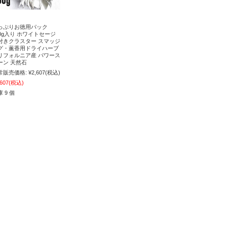
っぷりお徳用パック
00g入り ホワイトセージ
付きクラスター スマッジ
グ・薫香用ドライハーブ
リフォルニア産 パワース
ーン 天然石
常販売価格:
¥2,607
(税込)
,607
(税込)
 9 個