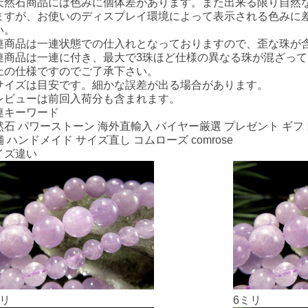
天然石商品には色みに個体差があります。また出来る限り自然
ますが、お使いのディスプレイ環境によって表示される色みに
い。
連商品は一連状態での仕入れとなっておりますので、歪な珠が
連商品は一連に付き、最大で3珠ほど仕様の異なる珠が混ざっ
上の仕様ですのでご了承下さい。
サイズは目安です。細かな誤差が出る場合があります。
レビューは前回入荷分も含まれます。
連キーワード
然石 パワーストーン 海外直輸入 バイヤー厳選 プレゼント ギフト
 ハンドメイド サイズ直し コムローズ comrose
イズ違い
ミリ
6ミリ