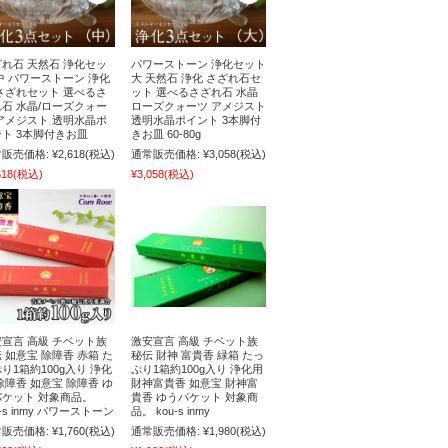
れ石 天然石 浄化セッ
パワーストーン 浄化セット
中 パワーストーン 浄化
大 天然石 浄化 さざれ石セ
さざれセット 選べるさ
ット 選べるさざれ石 水晶
石 水晶/ローズクォー
ローズクォーツ アメジスト
アメジスト 透明水晶ポ
透明水晶ポイント 3本脚付
ト 3本脚付きお皿
きお皿 60-80g
販売価格:
¥2,618
(税込)
通常販売価格:
¥3,058
(税込)
618
(税込)
¥3,058
(税込)
宣言 高級 チベット族
激安宣言 高級 チベット族
 如意宝 除障香 赤箱 た
秘伝 財神 富貴香 緑箱 たっ
り1箱約100g入り 浄化
ぷり1箱約100g入り 浄化用
除障香 如意宝 除障香 ゆ
財神富貴香 如意宝 財神富
パケット 対象商品。
貴香 ゆうパケット 対象商
u-s inmy パワーストーン
品。 kou-s inmy
販売価格:
¥1,760
(税込)
通常販売価格:
¥1,980
(税込)