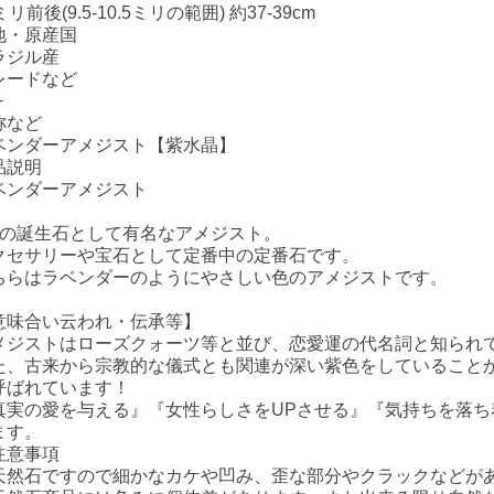
ミリ前後(9.5-10.5ミリの範囲) 約37-39cm
地・原産国
ラジル産
レードなど
+
称など
ベンダーアメジスト【紫水晶】
品説明
ベンダーアメジスト
月の誕生石として有名なアメジスト。
クセサリーや宝石として定番中の定番石です。
ちらはラベンダーのようにやさしい色のアメジストです。
意味合い云われ・伝承等】
メジストはローズクォーツ等と並び、恋愛運の代名詞と知られ
た、古来から宗教的な儀式とも関連が深い紫色をしていること
呼ばれています！
真実の愛を与える』『女性らしさをUPさせる』『気持ちを落
ます。
注意事項
天然石ですので細かなカケや凹み、歪な部分やクラックなどが