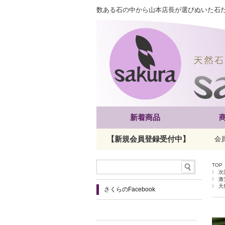
数ある石の中から山本店長が選びぬいた石
新着商品
【新規会員登録受付中】
会
TOP
次
激
天
さくらのFacebook