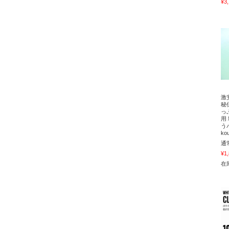
¥3
激
秘
っ
用
う
ko
通
¥1
在庫