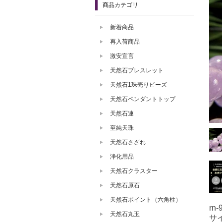
商品カテゴリ
新着商品
再入荷商品
激安宣言
天然石ブレスレット
天然石1珠売りビーズ
天然石ペンダントトップ
天然石連
至純天珠
天然石さざれ
浄化用品
天然石クラスター
天然石原石
天然石ポイント（六角柱）
rn-
天然石丸玉
サ