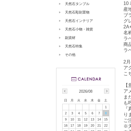
10
天然石タンブル
産
天然石彫刻置物
ブ
グ
天然石インテリア
2A
天然石小物・雑貨
名
副資材
ラ
商
天然石特集
ラ
その他
2
ア
こ
【
ア
2026/08
ま
日
月
火
水
木
金
土
も
1
『
2
3
4
5
6
7
8
り
9
10
11
12
13
14
15
ご
※
16
17
18
19
20
21
22