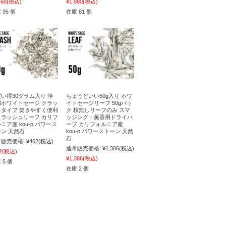
760
(税込)
¥1,980
(税込)
 95 個
在庫 81 個
い得30グラム入り 浄
ちょうどいい50g入り ホワ
用ホワイトセージ クラッ
イトセージリーフ 50gパッ
ュタイプ 焚きやすく便利
ク 枝無しリーフのみ スマ
クラッシュリーフ カリフ
ッジング・薫香用ドライハ
ニア産 kou-p パワース
ーブ カリフォルニア産
ン 天然石
kou-p パワーストーン 天然
石
販売価格:
¥462
(税込)
通常販売価格:
¥1,386
(税込)
2
(税込)
¥1,386
(税込)
 5 個
在庫 2 個