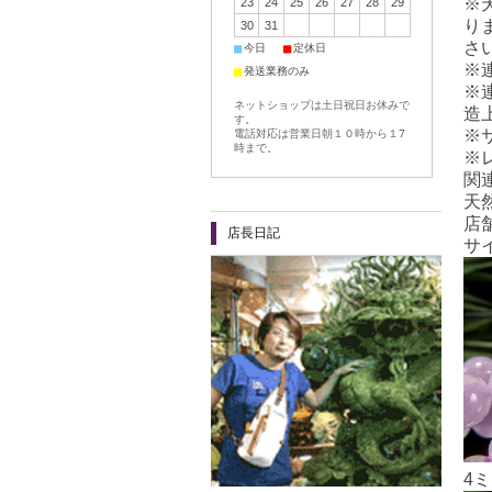
※
23
24
25
26
27
28
29
り
30
31
さ
■
■
今日
定休日
※
■
発送業務のみ
※
ネットショップは土日祝日お休みで
造
す。
※
電話対応は営業日朝１０時から１7
時まで。
※
関
天
店舗
店長日記
サ
4