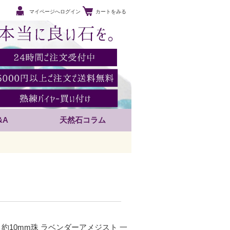
マイページへログイン
カートをみる
&A
天然石コラム
+ 約10mm珠 ラベンダーアメジスト 一