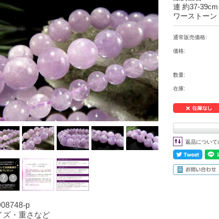
連 約37-39c
ワーストーン
通常販売価格:
価格:
数量:
在庫:
返品について
908748-p
イズ・重さなど