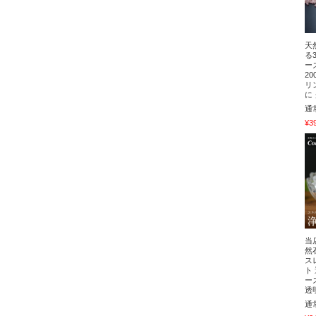
天
る
ー
2
リ
に
通
¥3
当
然
ス
ト
ー
透
通