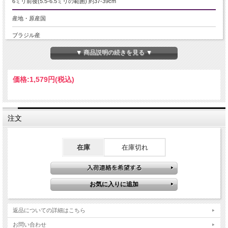
6ミリ前後(5.5-6.5ミリの範囲) 約37-39cm
産地・原産国
ブラジル産
▼ 商品説明の続きを見る ▼
グレードなど
AA+
価格:
1,579円
(税込)
名称など
ラベンダーアメジスト【紫水晶】
注文
商品説明
2月の誕生石として有名なアメジスト。
アクセサリーや宝石として定番中の定番石です。
在庫
在庫切れ
こちらはラベンダーのようにやさしい色のアメジストです。
【意味合い云われ・伝承等】
アメジストはローズクォーツ等と並び、恋愛運の代名詞と知られています。
また、古来から宗教的な儀式とも関連が深い紫色をしていることから『最も高貴
な輝きを放つ石』とも呼ばれています！
『真実の愛を与える』『女性らしさをUPさせる』『気持ちを落ち着かせる』など
返品についての詳細はこちら
魅力的な云われがあります。
お問い合わせ