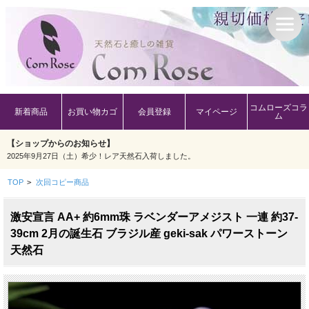
コムローズコラ
新着商品
お買い物カゴ
会員登録
マイページ
ム
【ショップからのお知らせ】
2025年9月27日（土）希少！レア天然石入荷しました。
TOP
>
次回コピー商品
激安宣言 AA+ 約6mm珠 ラベンダーアメジスト 一連 約37-
39cm 2月の誕生石 ブラジル産 geki-sak パワーストーン
天然石