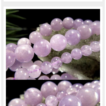
ご注意事項
※天然石ですので細かなカケや凹み、歪な部分やクラックなどがある場合があり
ます。
※天然石商品には色みに個体差があります。また出来る限り自然な色みになるよ
う撮影を心がけておりますが、お使いのディスプレイ環境によって表示される色
みに差が出る場合があります。ご了承下さい。
※連商品は一連状態での仕入れとなっておりますので、歪な珠が含まれているこ
とがあります。
※連商品は一連に付き、最大で3珠ほど仕様の異なる珠が混ざっていることがあ
ります。ビーズ石の製造上の仕様ですのでご了承下さい。
※サイズは目安です。細かな誤差が出る場合があります。
※レビューは前回入荷分も含まれます。
関連キーワード
天然石 パワーストーン 海外直輸入 バイヤー厳選 プレゼント ギフト メンズ レデ
ィース 卸し 卸価格 実店舗 ハンドメイド サイズ直し コムローズ comrose
サイズ違い