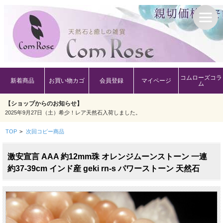
コムローズコラ
新着商品
お買い物カゴ
会員登録
マイページ
ム
【ショップからのお知らせ】
2025年9月27日（土）希少！レア天然石入荷しました。
TOP
>
次回コピー商品
激安宣言 AAA 約12mm珠 オレンジムーンストーン 一連
約37-39cm インド産 geki rn-s パワーストーン 天然石