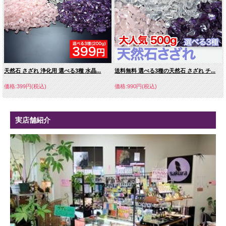
-
12mm
14mm
天然石 さざれ 浄化用 選べる3種 水晶...
送料無料 選べる3種の天然石 さざれ チ...
価格:399円(税込)
価格:990円(税込)
実店舗紹介