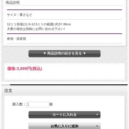
商品説明
サイズ・重さなど
12ミリ前後(11.5-12.5ミリの範囲) 約37-39cm
大量の場合は気軽にお問い合わせ下さい!
産地・原産国
インド産
▼ 商品説明の続きを見る ▼
グレードなど
3A
価格:
3,899円
(税込)
名称など
オレンジムーンストーン【月長石】
注文
商品説明
購入数：
個
オレンジムーンストーン
6月の誕生石とされている、やわらかなオレンジの光を放つムーンストーン！！
世界各地で親しまれています！
『月の石』とも呼ばれ、女性らしさを高め、恋の成就にも効果的。