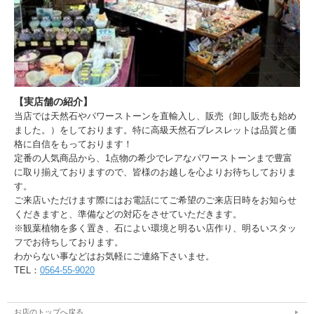
【実店舗の紹介】
当店では天然石やパワーストーンを直輸入し、販売（卸し販売も始め
ました。）をしております。特に高級天然石ブレスレットは品質と価
格に自信をもっております！
定番の人気商品から、1点物の希少でレアなパワーストーンまで豊富
に取り揃えておりますので、皆様のお越しを心よりお待ちしておりま
す。
ご来店いただけます際にはお電話にてご希望のご来店日時をお知らせ
くだきますと、準備などの対応をさせていただきます。
※観葉植物を多く置き、石によい環境と明るい店作り、明るいスタッ
フでお待ちしております。
わからない事などはお気軽にご連絡下さいませ。
TEL：
0564-55-9020
お店のトップへ戻る