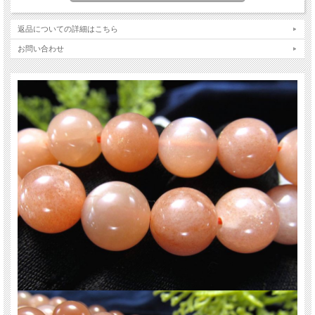
また、インスピレーションを高め、感受性を豊かにし、自分のなかに眠っている
力を引き出してくれるパワーもあります。
危険予知などにも非常にパワーの強いマジカルストーンです。
返品についての詳細はこちら
【意味合い云われ・伝承等】
お問い合わせ
女性らしさを高める
潜在能力を引き出す
将来への見通し
ご注意事項
※天然石ですので入荷の時期により白い部分が混じっていたり、透明度などの質
が異なる場合があります。 ご理解の上ご利用ください。
※サイズは目安です。 細かな誤差が出る場合があります。
※天然石ですので細かなカケや凹み、歪な部分やクラックなどがある場合があり
ます。
※連商品は一連状態での仕入れとなっておりますので歪な珠が含まれていること
があります。
※連商品は1連に付き最大で3珠ほど仕様の異なる珠が混ざっていることがありま
す。
※天然石商品には色みに個体差があります。 また出来る限り自然な色みになるよ
う撮影を心がけておりますが、お使いのディスプレイ環境によって表示される色
みに差が出る場合があります。 ご了承ください。
関連キーワード
天然石 パワーストーン 海外直輸入 バイヤー厳選 プレゼント ギフト メンズ レデ
ィース 卸し 卸価格 実店舗 ハンドメイド サイズ直し コムローズ comrose