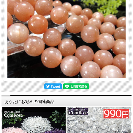
サイズ違い
-
4mm
6mm
あなたにお勧めの関連商品
8mm
10mm