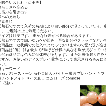
意味合い云われ・伝承等】
性らしさを高める
在能力を引き出す
来への見通し
注意事項
天然石ですので入荷の時期により白い部分が混じっていたり、
す。 ご理解の上ご利用ください。
サイズは目安です。 細かな誤差が出る場合があります。
天然石ですので細かなカケや凹み、歪な部分やクラックなどが
連商品は一連状態での仕入れとなっておりますので歪な珠が含
連商品は1連に付き最大で3珠ほど仕様の異なる珠が混ざってい
天然石商品には色みに個体差があります。 また出来る限り自然
ますが、お使いのディスプレイ環境によって表示される色みに差
さい。
連キーワード
然石 パワーストーン 海外直輸入 バイヤー厳選 プレゼント ギフト
 ハンドメイド サイズ直し コムローズ comrose
イズ違い