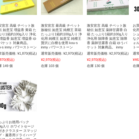
安宣言 高級 チベット族
激安宣言 最高級 チベット
激安宣言 高級 チベット族
お買
伝 如意宝 増益香 黄箱 た
族秘伝 如意宝 純檀王 茶箱
秘伝 如意宝 薬師甘露香 白
化
ぷり1箱約100g入り 浄化
たっぷり1箱約100g入り 浄
箱 たっぷり1箱約100g入り
シ
 増益香 如意宝 増益香 ゆ
化用 純檀王 如意宝 純檀王
浄化用 除障香 如意宝 除障
な
パケット 対象商品。
贅沢に白檀を使用 kou-s
香 薬師甘露香 白箱 ゆうパ
ォル
u-s inmy パワーストーン
inmy パワーストーン
ケット 対象商品。 inmy
トー
常販売価格:
¥1,870
(税込)
通常販売価格:
¥2,970
(税込)
通常販売価格:
¥2,970
(税込)
通常
,870
(税込)
¥2,970
(税込)
¥2,970
(税込)
¥46
 149 個
在庫 103 個
在庫 130 個
在庫
っぷりお徳用パック
00g入り ホワイトセージ
付きクラスター スマッジ
グ・薫香用ドライハーブ