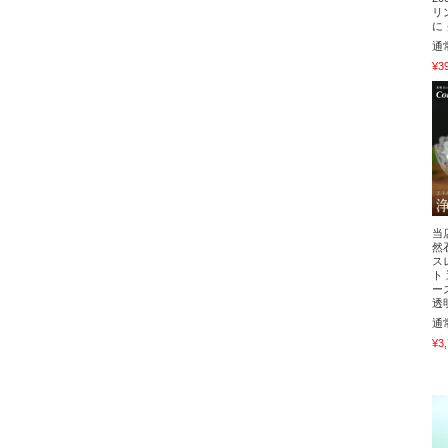
リ
に
通
¥3
当
然
ス
ト
ー
透
通
¥3