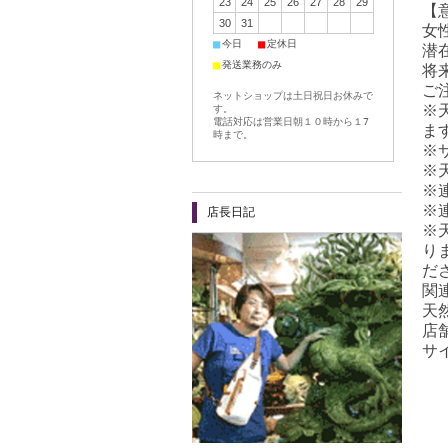
23
24
25
26
27
28
29
【
30
31
女
■
■
今日
定休日
潜
■
発送業務のみ
将
ご
ネットショップは土日祝日お休みで
※
す。
電話対応は営業日朝１０時から１7
ま
時まで。
※
※
※
※
店長日記
※
り
だ
関
天
店舗
サ