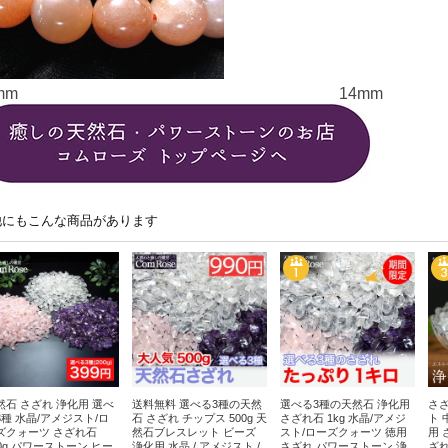
mm
14mm
他にもこんな商品があります
然石 さざれ 浄化用 選べ
送料無料 選べる3種の天然
選べる3種の天然石 浄化用
さざ
3種 水晶/アメジスト/ロ
石 さざれ チップス 500g 天
さざれ石 1kg 水晶/アメジ
ト 
ズクォーツ さざれ石
然石ブレスレット ビーズ
スト/ローズクォーツ 徳用
用 
00g パワーストーン ヒー
浄化用 水晶 / アメジスト /
さざれ パワーストーン 浄
ざれ