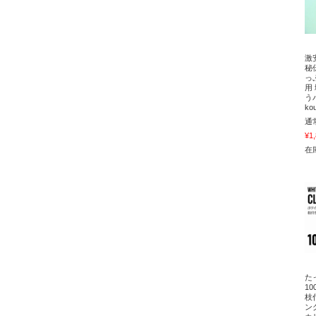
激
秘
っ
用
う
ko
通
¥1
在庫
た
1
枝
ン