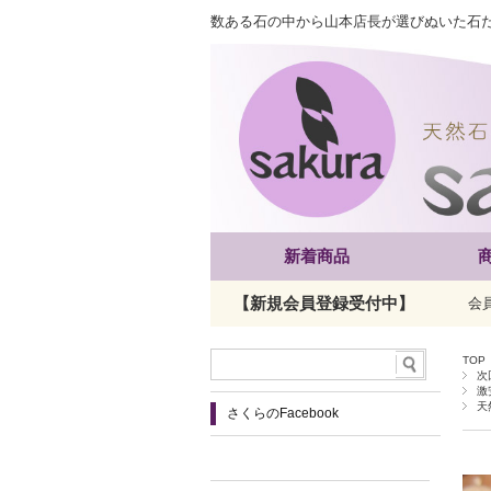
数ある石の中から山本店長が選びぬいた石
新着商品
【新規会員登録受付中】
会
TOP
次
激
天
さくらのFacebook