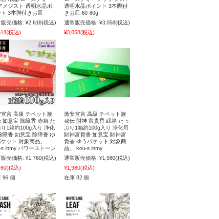
アメジスト 透明水晶ポ
透明水晶ポイント 3本脚付
ト 3本脚付きお皿
きお皿 60-80g
販売価格:
¥2,618
(税込)
通常販売価格:
¥3,058
(税込)
618
(税込)
¥3,058
(税込)
宣言 高級 チベット族
激安宣言 高級 チベット族
 如意宝 除障香 赤箱 た
秘伝 財神 富貴香 緑箱 たっ
り1箱約100g入り 浄化
ぷり1箱約100g入り 浄化用
除障香 如意宝 除障香 ゆ
財神富貴香 如意宝 財神富
パケット 対象商品。
貴香 ゆうパケット 対象商
u-s inmy パワーストーン
品。 kou-s inmy
販売価格:
¥1,760
(税込)
通常販売価格:
¥1,980
(税込)
760
(税込)
¥1,980
(税込)
 96 個
在庫 82 個