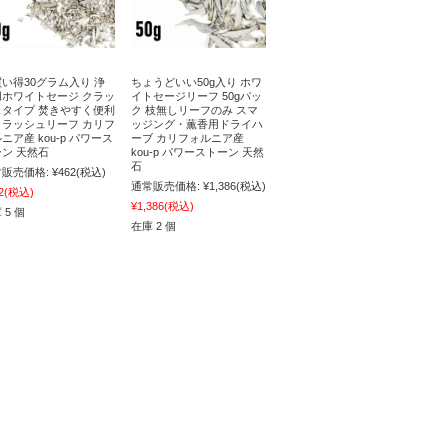
い得30グラム入り 浄
ちょうどいい50g入り ホワ
用ホワイトセージ クラッ
イトセージリーフ 50gパッ
ュタイプ 焚きやすく便利
ク 枝無しリーフのみ スマ
クラッシュリーフ カリフ
ッジング・薫香用ドライハ
ニア産 kou-p パワース
ーブ カリフォルニア産
ン 天然石
kou-p パワーストーン 天然
石
販売価格:
¥462
(税込)
通常販売価格:
¥1,386
(税込)
2
(税込)
¥1,386
(税込)
 5 個
在庫 2 個