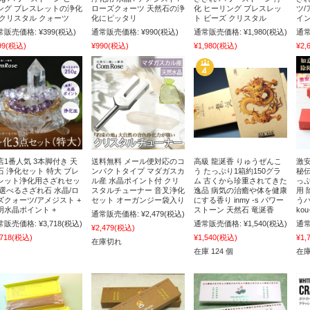
ング ブレスレットの浄化
ローズクォーツ 天然石の浄
化 ヒーリング ブレスレッ
ツ/
 クリスタル クォーツ
化にピッタリ
ト ビーズ クリスタル
イン
常販売価格:
¥399
(税込)
通常販売価格:
¥990
(税込)
通常販売価格:
¥1,980
(税込)
通常
99
(税込)
¥990
(税込)
¥1,980
(税込)
¥2,
店1番人気 3本脚付き 天
送料無料 メール便対応のコ
高級 龍涎香 りゅうぜんこ
激安
石 浄化セット 特大 ブレ
ンパクトタイプ マダガスカ
う たっぷり1箱約150グラ
秘伝
レット浄化用さざれセッ
ル産 水晶ポイント付 クリ
ム 古くから珍重されてきた
っぷ
 選べるさざれ石 水晶/ロ
スタルチューナー 音叉浄化
逸品 病気の治癒や体を健康
用 
ズクォーツ/アメジスト +
セット オーガンジー袋入り
にする香り inmy -s パワー
う
明水晶ポイント +
ストーン 天然石 竜涎香
ko
通常販売価格:
¥2,479
(税込)
常販売価格:
¥3,718
(税込)
通常販売価格:
¥1,540
(税込)
通常
¥2,479
(税込)
,718
(税込)
¥1,540
(税込)
¥1,
在庫切れ
在庫 124 個
在庫