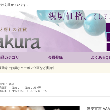
だけを載せています。
商品カテゴリ
会員登録
よくあるQ
員登録でお得なクーポン企画など実施中
回コピー商品
安宣言
連売り
連売り 第３弾
然石連
マ行天然石
ムーンストーン
激安宣言 AA