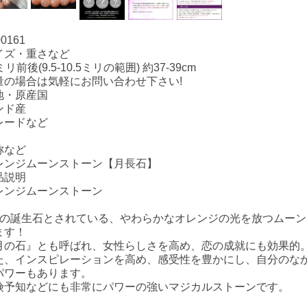
00161
イズ・重さなど
ミリ前後(9.5-10.5ミリの範囲) 約37-39cm
量の場合は気軽にお問い合わせ下さい!
地・原産国
ンド産
レードなど
称など
レンジムーンストーン【月長石】
品説明
レンジムーンストーン
月の誕生石とされている、やわらかなオレンジの光を放つムー
ます！
月の石』とも呼ばれ、女性らしさを高め、恋の成就にも効果的
た、インスピレーションを高め、感受性を豊かにし、自分のな
パワーもあります。
険予知などにも非常にパワーの強いマジカルストーンです。