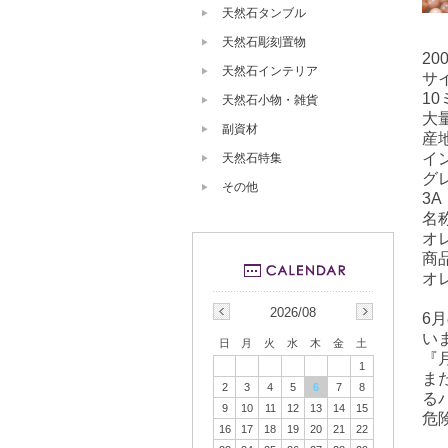
天然石タンブル
天然石彫刻置物
20
天然石インテリア
サ
10
天然石小物・雑貨
大
副資材
産
イ
天然石特集
グ
その他
3A
名
オ
商
オ
2026/08
6
い
日
月
火
水
木
金
土
『
1
ま
2
3
4
5
6
7
8
る
9
10
11
12
13
14
15
危
16
17
18
19
20
21
22