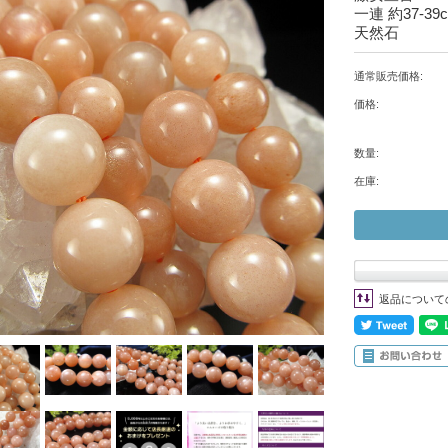
一連 約37-39
天然石
通常販売価格:
価格:
数量:
在庫:
返品について