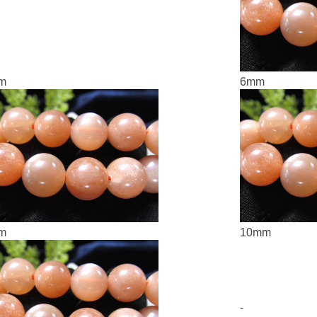
m
6mm
m
10mm
-