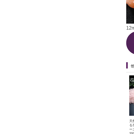
12
天
る
ー
2