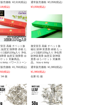
販売価格:
¥2,618
(税込)
通常販売価格:
¥3,058
(税込)
618
(税込)
¥3,058
(税込)
宣言 高級 チベット族
激安宣言 高級 チベット族
 如意宝 除障香 赤箱 た
秘伝 財神 富貴香 緑箱 たっ
り1箱約100g入り 浄化
ぷり1箱約100g入り 浄化用
除障香 如意宝 除障香 ゆ
財神富貴香 如意宝 財神富
パケット 対象商品。
貴香 ゆうパケット 対象商
u-s inmy パワーストーン
品。 kou-s inmy
販売価格:
¥1,760
(税込)
通常販売価格:
¥1,980
(税込)
760
(税込)
¥1,980
(税込)
 94 個
在庫 81 個