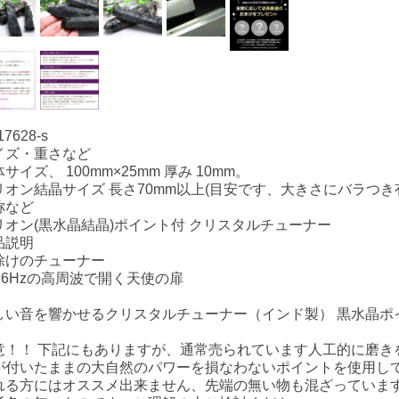
17628-s
イズ・重さなど
サイズ、 100mm×25mm 厚み 10mm。
リオン結晶サイズ 長さ70mm以上(目安です、大きさにバラつき
称など
リオン(黒水晶結晶)ポイント付 クリスタルチューナー
品説明
除けのチューナー
096Hzの高周波で開く天使の扉
しい音を響かせるクリスタルチューナー（インド製） 黒水晶ポ
意！！ 下記にもありますが、通常売られています人工的に磨き
が付いたままの大自然のパワーを損なわないポイントを使用し
れる方にはオススメ出来ません、先端の無い物も混ざっていま