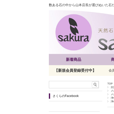
数ある石の中から山本店長が選びぬいた石
新着商品
【新規会員登録受付中】
会
TOP
次
メ
メ
さくらのFacebook
浄
浄