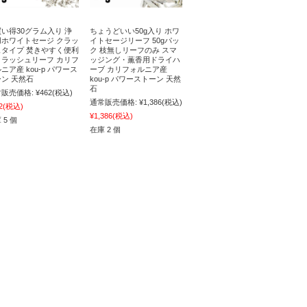
い得30グラム入り 浄
ちょうどいい50g入り ホワ
用ホワイトセージ クラッ
イトセージリーフ 50gパッ
ュタイプ 焚きやすく便利
ク 枝無しリーフのみ スマ
クラッシュリーフ カリフ
ッジング・薫香用ドライハ
ニア産 kou-p パワース
ーブ カリフォルニア産
ン 天然石
kou-p パワーストーン 天然
石
販売価格:
¥462
(税込)
通常販売価格:
¥1,386
(税込)
2
(税込)
¥1,386
(税込)
 5 個
在庫 2 個