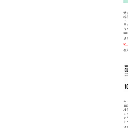
激
秘
っ
用
う
ko
通
¥1
在庫
た
1
枝
ン
カ
ト
通