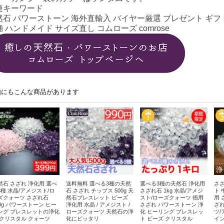
連キーワード
然石 パワーストーン 海外直輸入 バイヤー厳選 プレゼント ギフト
 ハンドメイド サイズ直し コムローズ comrose
他にもこんな商品があります
然石 さざれ 浄化用 選べ
送料無料 選べる3種の天然
選べる3種の天然石 浄化用
さざ
3種 水晶/アメジスト/ロ
石 さざれ チップス 500g 天
さざれ石 1kg 水晶/アメジ
ト 
ズクォーツ さざれ石
然石ブレスレット ビーズ
スト/ローズクォーツ 徳用
用 
00g パワーストーン ヒー
浄化用 水晶 / アメジスト /
さざれ パワーストーン 浄
ざれ
ング ブレスレットの浄化
ローズクォーツ 天然石の浄
化 ヒーリング ブレスレッ
ツ/
 クリスタル クォーツ
化にピッタリ
ト ビーズ クリスタル
イン