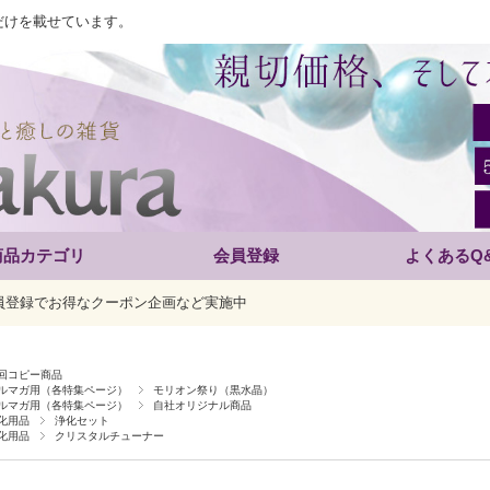
だけを載せています。
商品カテゴリ
会員登録
よくあるQ
員登録でお得なクーポン企画など実施中
回コピー商品
ルマガ用（各特集ページ）
モリオン祭り（黒水晶）
ルマガ用（各特集ページ）
自社オリジナル商品
化用品
浄化セット
化用品
クリスタルチューナー