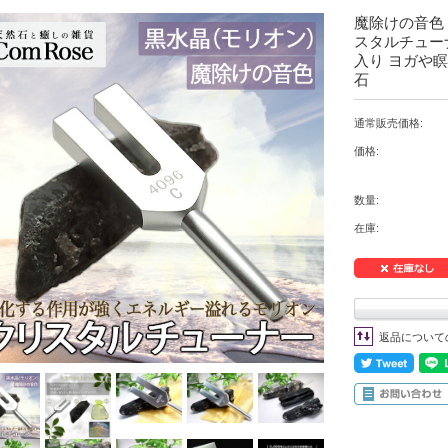
魔除けの音色 
スタルチュー
入り ヨガや
石
通常販売価格:
価格:
数量:
在庫:
返品について