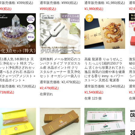
常販売価格:
¥399
(税込)
通常販売価格:
¥990
(税込)
通常販売価格:
¥1,980
(税込)
通常
99
(税込)
¥990
(税込)
¥1,980
(税込)
¥2,
店1番人気 3本脚付き 天
送料無料 メール便対応のコ
高級 龍涎香 りゅうぜんこ
激安
石 浄化セット 特大 ブレ
ンパクトタイプ マダガスカ
う たっぷり1箱約150グラ
秘伝
レット浄化用さざれセッ
ル産 水晶ポイント付 クリ
ム 古くから珍重されてきた
っぷ
 選べるさざれ石 水晶/ロ
スタルチューナー 音叉浄化
逸品 病気の治癒や体を健康
用 
ズクォーツ/アメジスト +
セット オーガンジー袋入り
にする香り inmy -s パワー
う
明水晶ポイント +
ストーン 天然石 竜涎香
ko
通常販売価格:
¥2,479
(税込)
常販売価格:
¥3,718
(税込)
通常販売価格:
¥1,540
(税込)
通常
¥2,479
(税込)
,718
(税込)
¥1,540
(税込)
¥1,
在庫切れ
在庫 123 個
在庫