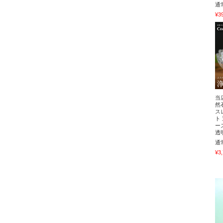
通
¥3
当
然
ス
ト
ー
透
通
¥3