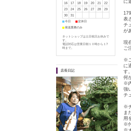
に
16
17
18
19
20
21
22
23
24
25
26
27
28
29
1
30
31
表
■
■
今日
定休日
チ
■
発送業務のみ
が
ネットショップは土日祝日お休みで
す。
現
電話対応は営業日朝１０時から１7
ご
時まで。
※
に
店長日記
す
何
※
強
チ
※
ま
用
※
※