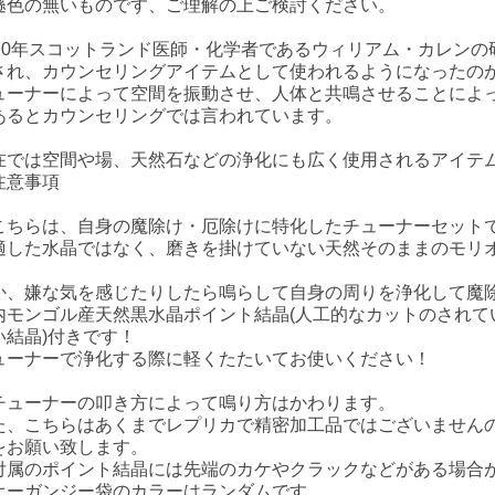
遜色の無いものです、ご理解の上ご検討ください。
790年スコットランド医師・化学者であるウィリアム・カレン
され、カウンセリングアイテムとして使われるようになったの
ューナーによって空間を振動させ、人体と共鳴させることによ
あるとカウンセリングでは言われています。
在では空間や場、天然石などの浄化にも広く使用されるアイテ
注意事項
こちらは、自身の魔除け・厄除けに特化したチューナーセット
適した水晶ではなく、磨きを掛けていない天然そのままのモリ
。
か、嫌な気を感じたりしたら鳴らして自身の周りを浄化して魔
内モンゴル産天然黒水晶ポイント結晶(人工的なカットのされて
い結晶)付きです！
ューナーで浄化する際に軽くたたいてお使いください！
チューナーの叩き方によって鳴り方はかわります。
た、こちらはあくまでレプリカで精密加工品ではございません
をお願い致します。
付属のポイント結晶には先端のカケやクラックなどがある場合
オーガンジー袋のカラーはランダムです。