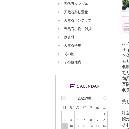
天然石タンブル
天然石彫刻置物
天然石インテリア
天然石小物・雑貨
副資材
za-
天然石特集
サ
その他
本体
モ
その他雑貨
名
モ
商
魔
4
2026/08
美
日
月
火
水
木
金
土
注
1
物
2
3
4
5
6
7
8
さ
9
10
11
12
13
14
15