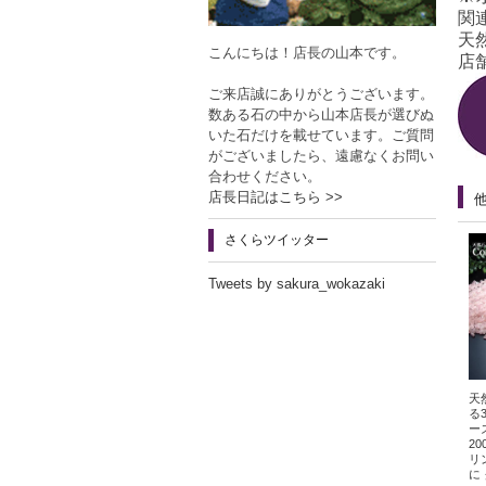
関
天
こんにちは！店長の山本です。
店舗
ご来店誠にありがとうございます。
数ある石の中から山本店長が選びぬ
いた石だけを載せています。ご質問
がございましたら、遠慮なくお問い
合わせください。
店長日記はこちら >>
さくらツイッター
Tweets by sakura_wokazaki
天
る
ー
2
リ
に