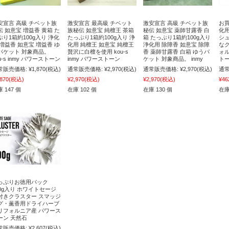
安宣言 高級 チベット族
激安宣言 最高級 チベット
激安宣言 高級 チベット族
お買
伝 如意宝 増益香 黄箱 た
族秘伝 如意宝 純檀王 茶箱
秘伝 如意宝 薬師甘露香 白
化
ぷり1箱約100g入り 浄化
たっぷり1箱約100g入り 浄
箱 たっぷり1箱約100g入り
シ
 増益香 如意宝 増益香 ゆ
化用 純檀王 如意宝 純檀王
浄化用 除障香 如意宝 除障
な
パケット 対象商品。
贅沢に白檀を使用 kou-s
香 薬師甘露香 白箱 ゆうパ
ォル
u-s inmy パワーストーン
inmy パワーストーン
ケット 対象商品。 inmy
トー
常販売価格:
¥1,870
(税込)
通常販売価格:
¥2,970
(税込)
通常販売価格:
¥2,970
(税込)
通常
,870
(税込)
¥2,970
(税込)
¥2,970
(税込)
¥46
 147 個
在庫 102 個
在庫 130 個
在庫
っぷりお徳用パック
00g入り ホワイトセージ
付きクラスター スマッジ
グ・薫香用ドライハーブ
リフォルニア産 パワース
ーン 天然石
常販売価格:
¥2,607
(税込)