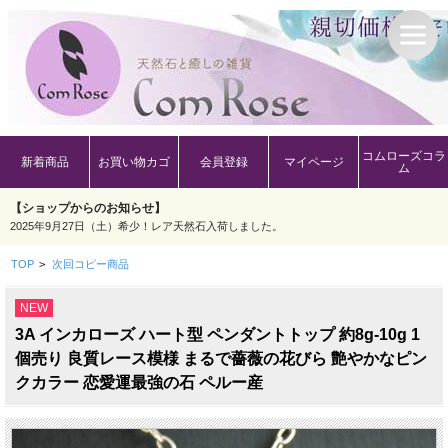
コムローズコラ
新着商品
お買い物カゴ
会員登録
マイページ
ム
【ショップからのお知らせ】
2025年9月27日（土）希少！レア天然石入荷しました。
TOP
>
次回コピー商品
NEW
3A インカローズ ハート型 ペンダントトップ 約8g-10g 1
個売り 良質レース模様 まるで薔薇の花びら 艶やかなピン
クカラー 恋愛運最強の石 ペルー産