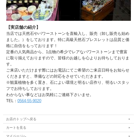
【実店舗の紹介】
当店では天然石やパワーストーンを直輸入し、販売（卸し販売も始め
ました。）をしております。特に高級天然石ブレスレットは品質と価
格に自信をもっております！
定番の人気商品から、1点物の希少でレアなパワーストーンまで豊富
に取り揃えておりますので、皆様のお越しを心よりお待ちしておりま
す。
ご来店いただけます際にはお電話にてご希望のご来店日時をお知らせ
くだきますと、準備などの対応をさせていただきます。
※観葉植物を多く置き、石によい環境と明るい店作り、明るいスタッ
フでお待ちしております。
わからない事などはお気軽にご連絡下さいませ。
TEL：
0564-55-9020
お店のトップへ戻る
カートを見る
マイページへ