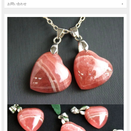
お問い合わせ
【意味合い・云われ・伝承等】
人生をバラ色に導く華やかで繊細なクリスタル、恋愛運といえばこの石！といわ
れ女性に絶大な人気のインカローズ。
持ち主を豊かな愛情で包み、心に受けた傷を癒してくれると云われています。
インカローズの癒しの力は、ローズクォーツよりも強力。
別名『ロジンカ』と呼ばれるこの石は、情熱の赤い花のような色彩と『薔薇色の
人生』を象徴する石として非常に高い人気を誇っています。
そして、より即効性があるといわれています。
ご注意事項
※こちらの商品はペンダントトップ1個売りです。チェーンは付属しません。
※まとめて出品の為、サイズ感や模様等に若干の差があります。ご理解の方のみ
ご利用下さい。
※ランダムでの発送です。お選びいただけません。
※天然石ですので細かなカケや凹み、歪な部分やクラックなどがある場合があり
ます。
※出来る限り自然な色みになるよう撮影を心がけておりますが、お使いのディス
プレイ環境によって表示される色みに差が出る場合があります。ご了承下さい。
※サイズは目安です。細かな誤差が出る場合があります。
関連キーワード
天然石 パワーストーン 海外直輸入 バイヤー厳選 プレゼント ギフト メンズ レデ
ィース 卸し 卸価格 実店舗 ハンドメイド サイズ直し コムローズ comrose