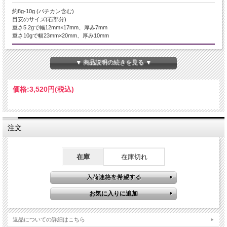
約8g-10g (バチカン含む)
目安のサイズ(石部分)
重さ5.2gで幅12mm×17mm、厚み7mm
重さ10gで幅23mm×20mm、厚み10mm
産地・原産国
▼ 商品説明の続きを見る ▼
ペルー産
グレードなど
価格:
3,520円
(税込)
AAA
名称など
注文
インカローズ【ロードクロサイト】
商品説明
在庫
在庫切れ
インカローズペンダントトップが入荷いたしました。
こちらのインカローズは、美しいレース模様が特徴的です。
透明度の高い微細な結晶部分も見られ、非常に美しい逸品となっております。
そのぷっくりとしたハート型は、ピンク色のインカローズと絶妙にマッチして、
とっても可愛らしい雰囲気です。
近年、品質の良いインカローズの産出が減っており、国内販売数は非常に少ない
返品についての詳細はこちら
希少品です。