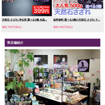
天然石 さざれ 浄化用 選べる3種 水晶...
送料無料 選べる3種の天然石 さざれ チ...
価格:399円(税込)
価格:990円(税込)
実店舗紹介