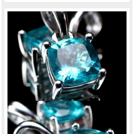
※サイズは目安です。 細かな誤差が出る場合があります。
※天然石ですので細かなカケや凹み、歪な部分やクラックなどがある場合があり
ます。
※天然石商品には色みに個体差があります。 また出来る限り自然な色みになるよ
う撮影を心がけておりますが、お使いのディスプレイ環境によって表示される色
みに差が出る場合があります。 ご了承ください。
関連キーワード
天然石 パワーストーン 海外直輸入 バイヤー厳選 プレゼント ギフト メンズ レデ
ィース 卸し 卸価格 実店舗 ハンドメイド サイズ直し コムローズ comrose vip-ac