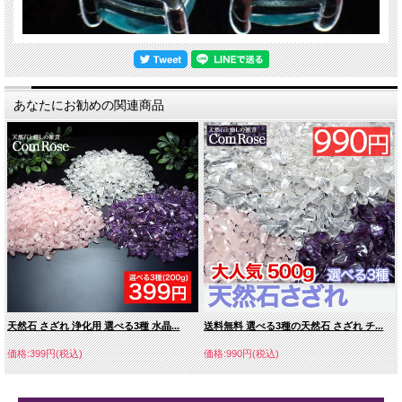
あなたにお勧めの関連商品
天然石 さざれ 浄化用 選べる3種 水晶...
送料無料 選べる3種の天然石 さざれ チ...
価格:399円(税込)
価格:990円(税込)