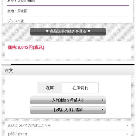
石サイズ縦約6mm
産地・原産国
ブラジル産
▼ 商品説明の続きを見る ▼
グレードなど
5A
価格:
9,042円
(税込)
名称など
アパタイトペンダントトップ
注文
商品説明
アパタイトは宝石となるような品質（ある程度の大きさ、透明度、色、結晶の状
態など）を持ったものはほとんど採れません。
在庫
在庫切れ
こちらは透明度抜群でとてもお買い得です。
スクエアカットが施され、輝きもすばらしく美しいペンダントトップです。
【ストーンキーワード】
アパタイトには、心の安定とともに自分に自信を取り戻す力があるとされていま
す。
また恋愛を見守り、相手との仲を深めることを促す力があるとされています。
返品についての詳細はこちら
ご注意事項
お問い合わせ