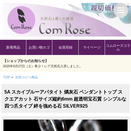
コムローズコラ
新着商品
お買い物カゴ
会員登録
マイページ
ム
【ショップからのお知らせ】
2025年9月27日（土）希少！レア天然石入荷しました。
TOP
>
次回コピー商品
5A スカイブルーアパタイト 燐灰石 ペンダントトップ ス
クエアカット 石サイズ縦約6mm 超透明宝石質 シンプルな
四つ爪タイプ 絆を強める石 SILVER925