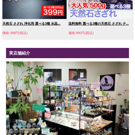
天然石 さざれ 浄化用 選べる3種 水晶...
送料無料 選べる3種の天然石 さざれ チ...
価格:399円(税込)
価格:990円(税込)
実店舗紹介