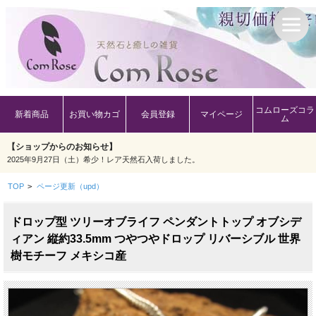
コムローズコラ
新着商品
お買い物カゴ
会員登録
マイページ
ム
【ショップからのお知らせ】
2025年9月27日（土）希少！レア天然石入荷しました。
TOP
>
ページ更新（upd）
ドロップ型 ツリーオブライフ ペンダントトップ オブシデ
ィアン 縦約33.5mm つやつやドロップ リバーシブル 世界
樹モチーフ メキシコ産