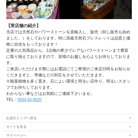
【実店舗の紹介】
当店では天然石やパワーストーンを直輸入し、販売（卸し販売も始め
ました。）をしております。特に高級天然石ブレスレットは品質と価
格に自信をもっております！
定番の人気商品から、1点物の希少でレアなパワーストーンまで豊富
に取り揃えておりますので、皆様のお越しを心よりお待ちしておりま
す。
ご来店いただけます際にはお電話にてご希望のご来店日時をお知らせ
くだきますと、準備などの対応をさせていただきます。
※観葉植物を多く置き、石によい環境と明るい店作り、明るいスタッ
フでお待ちしております。
わからない事などはお気軽にご連絡下さいませ。
TEL：
0564-55-9020
お店のトップへ戻る
カートを見る
マイページへ