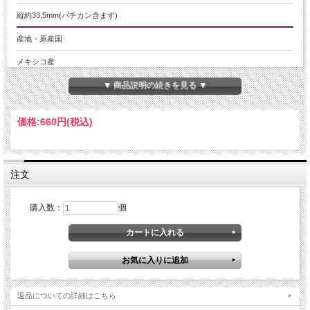
縦約33.5mm(バチカン含まず)
産地・原産国
メキシコ産
▼ 商品説明の続きを見る ▼
グレードなど
-
価格:
660円
(税込)
名称など
オブシディアンペンダントトップ
注文
商品説明
世界樹をモチーフにしたリバーシブルペンダントトップが入荷しました。
購入数：
個
世界の中心に生えており世界の全体を体現するという巨木を世界樹といわれてい
ます。
リバーシブルタイプでどちらの面も表として利用できるので、その日の気分や服
装でデザインを変えられます
デザイン性も高くしっかりとした存在感があります！
豪華な品なのに激安価格ですのでおすすめです！
返品についての詳細はこちら
ご注意事項