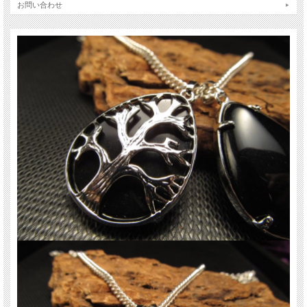
お問い合わせ
※天然石ですので細かなカケや凹み、歪な部分やクラックなどがある場合があり
ます。
※天然石商品には色みに個体差があります。
また出来る限り自然な色みになるよう撮影を心がけておりますが、お使いのディ
スプレイ環境によって表示される色みに差が出る場合があります。
ご了承ください。
※サイズは目安です。 細かな誤差が出る場合があります。
【この商品はメール便対応可能商品です。】
当店では海外現地で熟練バイヤーが厳選した天然石・パワーストーン商品を高品
質・低価格にて提供しております!
原石から加工されたばかりの新鮮でパワフルなパワーストーンを直輸入にてお届
けいたします!
関連キーワード
天然石 パワーストーン 海外直輸入 バイヤー厳選 プレゼント ギフト メンズ レデ
ィース 卸し 卸価格 実店舗 ハンドメイド サイズ直し コムローズ comrose