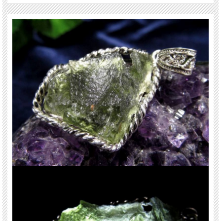
大気に舞い上がった際に冷え固められたものだと考えられています。
モルダバイトはカルマの浄化や強力な癒し、幸運と豊穣のお守りなどといった云
われがあります。
また、古くから神聖な石として用いられており、300年程前のヨーロッパでは愛
の証として婚約・結婚指輪にして恋人に贈り、幸せを誓い合ったと言い伝えられ
ているそうです。
ご注意事項
※1点物につき画像は現物を撮影しています。
※チェーンは撮影用です。付属していません。
※天然石ですので細かなカケや凹み、歪な部分やクラックなどがある場合があり
ます。
※出来る限り自然な色みになるよう撮影を心がけておりますが、お使いのディス
プレイ環境によって表示される色みに差が出る場合があります。ご了承下さい。
※サイズは目安です。細かな誤差が出る場合があります。
※レビューは前回仕入れのものです、画像は今回仕入れの商品を現品撮影してい
ます。
関連キーワード
天然石 パワーストーン 海外直輸入 バイヤー厳選 プレゼント ギフト メンズ レデ
ィース 卸し 卸価格 実店舗 ハンドメイド サイズ直し コムローズ comrose vip-ac