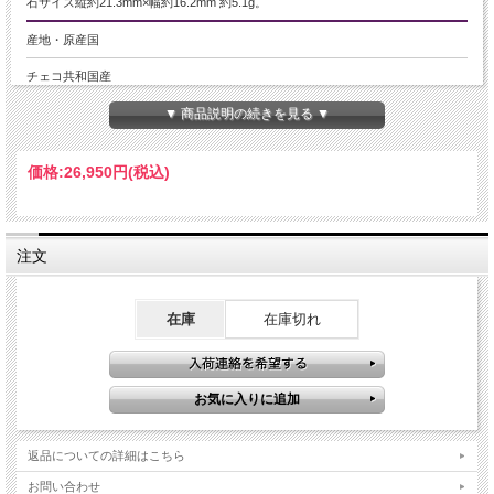
石サイズ縦約21.3mm×幅約16.2mm 約5.1g。
産地・原産国
チェコ共和国産
▼ 商品説明の続きを見る ▼
グレードなど
-
価格:
26,950円
(税込)
名称など
モルダバイト/モルダウ石
注文
商品説明
貴重な大きい原石を使用したペンダントが入荷しました。
一般的な小さな粒とは異なり、大型原石は非常に希少です。
在庫
在庫切れ
モルダバイト固有の波打つ模様が魅力的なペンダントです。
高級感たっぷりのペンダントで、贅沢な大型原石から彫り出された極上の逸品で
す。
独自の深いグリーンが特徴のモルダバイトは、他の天然石とは異なる魅力を持
ち、高級な雰囲気を漂わせる神秘的な天然ガラスです。
【意味合い・云われ・伝承等】
返品についての詳細はこちら
モルダバイトは、チェコ共和国を中心にモルダウ河流域で発見されるテクタイト
(隕石が地上に落下することにより生まれる石)の一種です。
お問い合わせ
誕生はおよそ1480万年前の隕石衝突の熱により地表の岩石や砂が溶けて蒸発し、