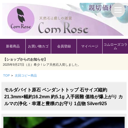
コムローズコラ
新着商品
お買い物カゴ
会員登録
マイページ
ム
【ショップからのお知らせ】
2025年9月27日（土）希少！レア天然石入荷しました。
TOP
>
次回コピー商品
モルダバイト原石 ペンダントトップ 石サイズ縦約
21.3mm×幅約16.2mm 約5.1g 入手困難 価格が爆上がり カ
ルマの浄化・幸運と豊穣のお守り 1点物 Silver925