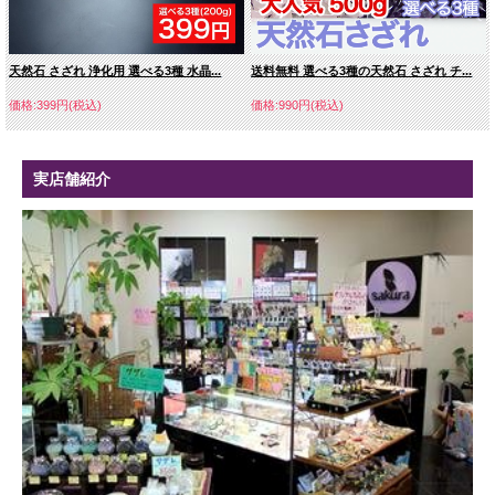
天然石 さざれ 浄化用 選べる3種 水晶...
送料無料 選べる3種の天然石 さざれ チ...
価格:399円(税込)
価格:990円(税込)
実店舗紹介