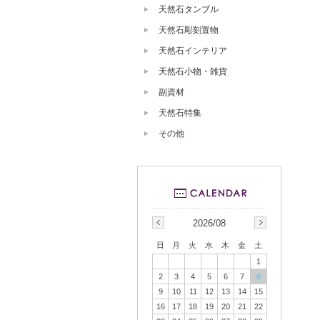
天然石タンブル
天然石彫刻置物
天然石インテリア
天然石小物・雑貨
副資材
天然石特集
その他
2026/08
日
月
火
水
木
金
土
1
2
3
4
5
6
7
8
9
10
11
12
13
14
15
16
17
18
19
20
21
22