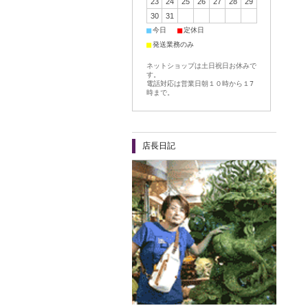
23
24
25
26
27
28
29
30
31
■
■
今日
定休日
■
発送業務のみ
ネットショップは土日祝日お休みで
す。
電話対応は営業日朝１０時から１7
時まで。
店長日記