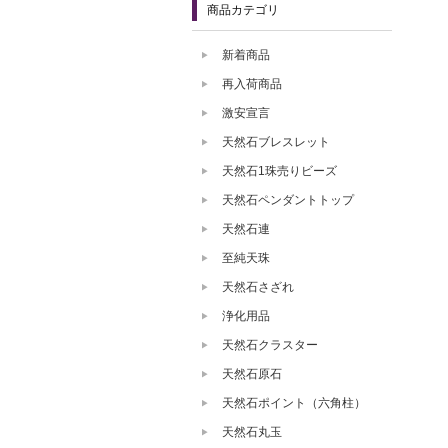
商品カテゴリ
新着商品
再入荷商品
激安宣言
天然石ブレスレット
天然石1珠売りビーズ
天然石ペンダントトップ
天然石連
至純天珠
天然石さざれ
浄化用品
天然石クラスター
天然石原石
天然石ポイント（六角柱）
天然石丸玉