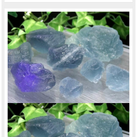
など、
様々な色で産出する神秘的な天然石です
限定入荷です、お買い逃しなく！！
【意味合い云われ・伝承等】
受験のお守り
ネガティブな感情を解消する
抑圧された感情の解放 etc.
ご注意事項
※フローライトの特性上、欠けやすくなっています。取り扱いには御注意くださ
い。
※天然石ですので細かなカケや凹み、歪な部分やクラックなどがある場合があり
ます。
※出来る限り自然な色みになるよう撮影を心がけておりますが、お使いのディス
プレイ環境によって表示される色みに差が出る場合があります。 ご了承くださ
い。
※サイズは目安です。 細かな誤差が出る場合があります。
※粒の大きさは目安です。さざれ石といった特性上、サイズのばらつきはござい
ます。
※さざれの小分け(量り分け)を当社の地元であります愛知県の就労継続支援B型事
業所リーフさんにお願いしています。
様々な社会貢献活動に挑戦していけるよう、天然石さくらコムローズは努力いた
します。今後ともご愛顧くださいますようよろしくお願いします。
関連キーワード