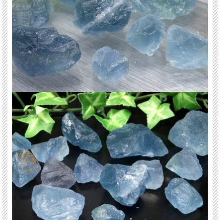
天然石 パワーストーン 海外直輸入 バイヤー厳選 プレゼント ギフト メンズ レデ
ィース 卸し 卸価格 実店舗 ハンドメイド サイズ直し コムローズ comrose