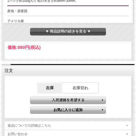
1パック約100g入り 粒の大きさ約8mm-30mm。
産地・原産国
アメリカ産
▼ 商品説明の続きを見る ▼
グレードなど
極上結晶
価格:
880円
(税込)
名称など
蛍光ブルーフローライト
注文
商品説明
希少なブルーカラーで強めの蛍光をするフローライト原石詰め合わせ入荷致しま
した！
在庫
在庫切れ
こちらは美しいマリンブルーのフローライトで、、ブラックライト（紫外線）を
当てると鮮やかな濃いブルーに発色します。
フローライトの中でもたいへん希少性があり、フローライトコレクターを惹きつ
ける魅惑の逸品です！！
写真では到底リアルな感動に及ばないので、是非手に入れてマジマジと観察して
下さい。
返品についての詳細はこちら
フローライトは産地で色も異なり、透明度の高いライムグリーンや、
お問い合わせ
様々な色が混ざり合ったマルチカラータイプ、そして紫外線で青く発光するもの