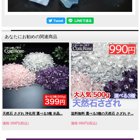
あなたにお勧めの関連商品
天然石 さざれ 浄化用 選べる3種 水晶...
送料無料 選べる3種の天然石 さざれ チ...
価格:399円(税込)
価格:990円(税込)