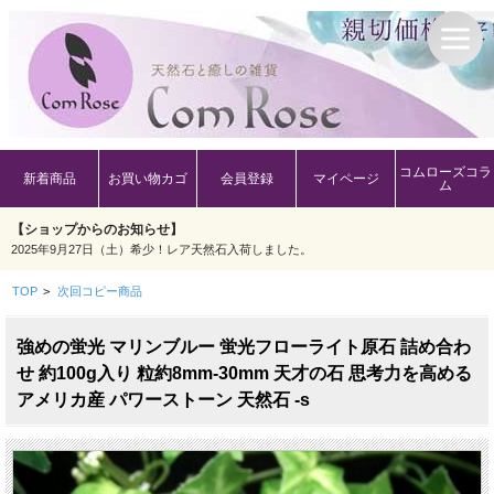
コムローズコラ
新着商品
お買い物カゴ
会員登録
マイページ
ム
【ショップからのお知らせ】
2025年9月27日（土）希少！レア天然石入荷しました。
TOP
>
次回コピー商品
強めの蛍光 マリンブルー 蛍光フローライト原石 詰め合わ
せ 約100g入り 粒約8mm-30mm 天才の石 思考力を高める
アメリカ産 パワーストーン 天然石 -s