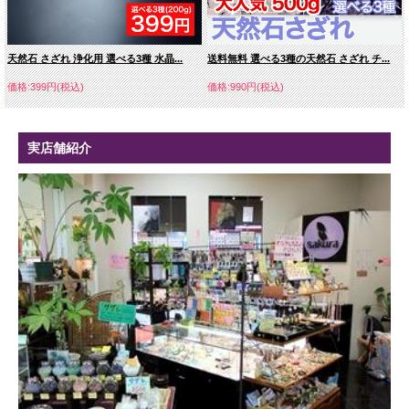
天然石 さざれ 浄化用 選べる3種 水晶...
送料無料 選べる3種の天然石 さざれ チ...
価格:399円(税込)
価格:990円(税込)
実店舗紹介