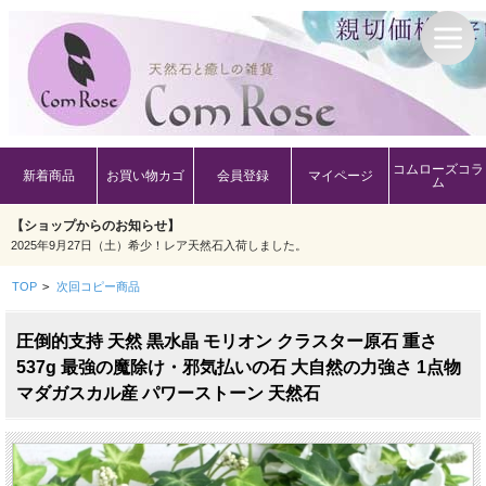
コムローズコラ
新着商品
お買い物カゴ
会員登録
マイページ
ム
【ショップからのお知らせ】
2025年9月27日（土）希少！レア天然石入荷しました。
TOP
>
次回コピー商品
圧倒的支持 天然 黒水晶 モリオン クラスター原石 重さ
537g 最強の魔除け・邪気払いの石 大自然の力強さ 1点物
マダガスカル産 パワーストーン 天然石