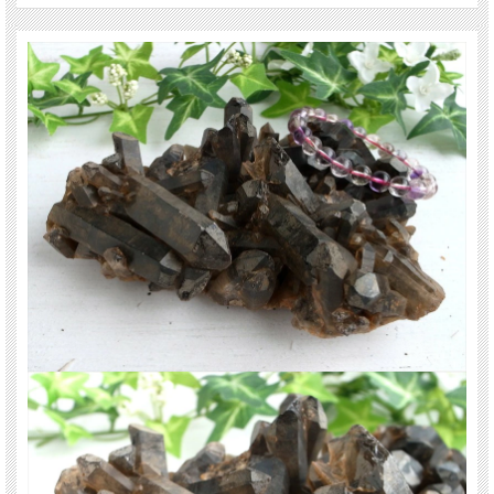
モリオンは数ある石の中でも最も強力な邪気払い、魔除けの石の一つといわれて
います。
ご注意事項
※1点物のため、現物の商品を撮影しております。
※梱包には万全を期しますが、商品の特性上、配達時に少々かけることがありま
す。ご了承下さい。
※出来る限り自然な色みになるよう撮影を心がけておりますが、お使いのディス
プレイ環境によって表示される色みに差が出る場合があります。 ご了承くださ
い。
天然石ですので多少の傷、クラックはあります。宜しくお願い致します。
最後にあなたに幸福が訪れますように(*^_^*)
※レビューは前回仕入れのものです、画像は今回仕入れの商品を現品撮影してい
ます。
関連キーワード
天然石 パワーストーン 海外直輸入 バイヤー厳選 プレゼント ギフト メンズ レデ
ィース 卸し 卸価格 実店舗 ハンドメイド サイズ直し コムローズ comrose