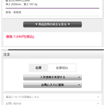
幅 約157mm×122mm
厚さ 約50mm、重さ 537.2g
産地・原産国
マダガスカル産
▼ 商品説明の続きを見る ▼
グレードなど
-
価格:
7,040円
(税込)
名称など
モリオン(黒水晶)
注文
商品説明
黒水晶【モリオン】クラスターをお買い得価格でご提供中！
在庫
在庫切れ
モリオンは非常に強力な魔除けの石として知られています。
形状を問わず、常に人気が高い定番のアイテムです！
原石クラスターならではの自然美がたっぷり詰まっています♪
水晶内の微量なアルミニウムと熱や放射線の影響で、この深みのある茶色が生ま
れます。
発色が強いほど色が濃くなり、黒水晶へと変化していきます。
お買い得価格での提供ですので、ぜひお早めにお求めください！
返品についての詳細はこちら
【意味合い・云われ・伝承等】
お問い合わせ
最強の魔除け・邪気払いの石