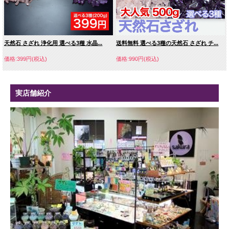
天然石 さざれ 浄化用 選べる3種 水晶...
送料無料 選べる3種の天然石 さざれ チ...
価格:399円(税込)
価格:990円(税込)
実店舗紹介