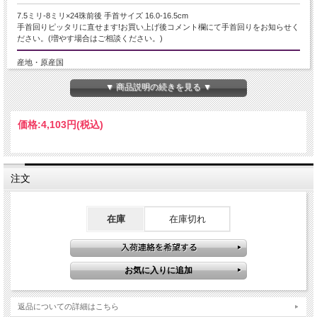
7.5ミリ-8ミリ×24珠前後 手首サイズ 16.0-16.5cm
手首回りピッタリに直せます!お買い上げ後コメント欄にて手首回りをお知らせく
ださい。(増やす場合はご相談ください。)
産地・原産国
ブラジル産
▼ 商品説明の続きを見る ▼
グレードなど
価格:
4,103円
(税込)
-
名称など
注文
ブラックシラーアクアマリン【モスアクアマリン】
商品説明
在庫
在庫切れ
モスアクアマリンのブレスレットを限定入荷しました。
通常のアクアマリンは明るい青色ですが、こちらは落ち着いたカラーが特徴的で
す。
この黒色の正体は、イルメナイト（チタン鉄鉱）などの内包物です。
シラー効果もあり、銀色のメタリックな輝きを放ちます。
濃淡のバランスが絶妙で、落ち着いた中にも個性が光るブレスレットです。
この機会に是非どうぞ。
返品についての詳細はこちら