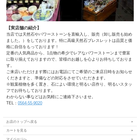
【実店舗の紹介】
当店では天然石やパワーストーンを直輸入し、販売（卸し販売も始め
ました。）をしております。特に高級天然石ブレスレットは品質と価
格に自信をもっております！
定番の人気商品から、1点物の希少でレアなパワーストーンまで豊富
に取り揃えておりますので、皆様のお越しを心よりお待ちしておりま
す。
ご来店いただけます際にはお電話にてご希望のご来店日時をお知らせ
くだきますと、準備などの対応をさせていただきます。
※観葉植物を多く置き、石によい環境と明るい店作り、明るいスタッ
フでお待ちしております。
わからない事などはお気軽にご連絡下さいませ。
TEL：
0564-55-9020
お店のトップへ戻る
カートを見る
マイページへ