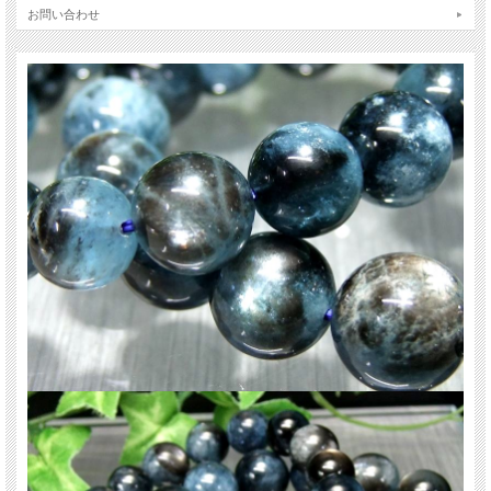
【意味合い・云われ・伝承等】
お問い合わせ
3月の誕生石
アクアマリンはその昔、航海に出る船員が水難を避けるための御守りとして持っ
ていたと云われ、ラテン語で水を意味するAquaからその名がつきました。
また『夜の宝石の女王』との美称を持ち、エメラルドと同じベリルに分類される
鉱物です。
他にも『天使の石』と呼ばれ、美しい若さと幸せな喜びを象徴すると云われてい
ます。
『幸せな結婚』を象徴するとともに子宝に恵まれる石としても人気の石ですの
で、結婚を控えている人への贈りものとしても喜ばれます！
ご注意事項
※天然石ですので細かなカケや凹み、歪な部分やクラックなどがある場合があり
ます。
※出来る限り自然な色みになるよう撮影を心がけておりますが、お使いのディス
プレイ環境によって表示される色みに差が出る場合があります。ご了承下さい。
※ブレスレット、連商品は一連状態での仕入れとなっておりますので歪な珠が含
まれていることがあります。
※サイズは目安です。細かな誤差が出る場合があります。ビーズ石の製造上の仕
様ですのでご了承下さい。
関連キーワード
天然石 パワーストーン 海外直輸入 バイヤー厳選 プレゼント ギフト メンズ レデ
ィース 卸し 卸価格 実店舗 ハンドメイド サイズ直し コムローズ comrose