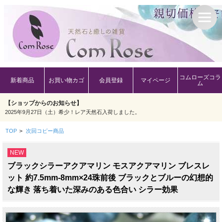
コムローズコラ
新着商品
お買い物カゴ
会員登録
マイページ
ム
【ショップからのお知らせ】
2025年9月27日（土）希少！レア天然石入荷しました。
TOP
>
次回コピー商品
NEW
ブラックシラーアクアマリン モスアクアマリン ブレスレ
ット 約7.5mm-8mm×24珠前後 ブラックとブルーの幻想的
な輝き 落ち着いた深みのある色合い シラー効果