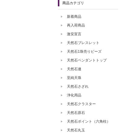
商品カテゴリ
新着商品
再入荷商品
激安宣言
天然石ブレスレット
天然石1珠売りビーズ
天然石ペンダントトップ
天然石連
至純天珠
天然石さざれ
浄化用品
天然石クラスター
天然石原石
天然石ポイント（六角柱）
天然石丸玉