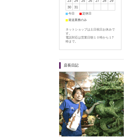
23
24
25
26
27
28
29
30
31
■
■
今日
定休日
■
発送業務のみ
ネットショップは土日祝日お休みで
す。
電話対応は営業日朝１０時から１7
時まで。
店長日記