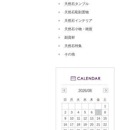
天然石タンブル
天然石彫刻置物
天然石インテリア
天然石小物・雑貨
副資材
天然石特集
その他
2026/08
日
月
火
水
木
金
土
1
2
3
4
5
6
7
8
9
10
11
12
13
14
15
16
17
18
19
20
21
22