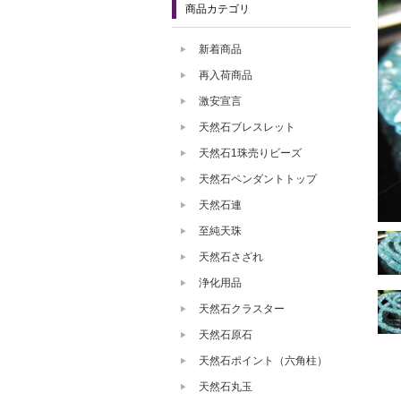
商品カテゴリ
新着商品
再入荷商品
激安宣言
天然石ブレスレット
天然石1珠売りビーズ
天然石ペンダントトップ
天然石連
至純天珠
天然石さざれ
浄化用品
天然石クラスター
天然石原石
天然石ポイント（六角柱）
天然石丸玉