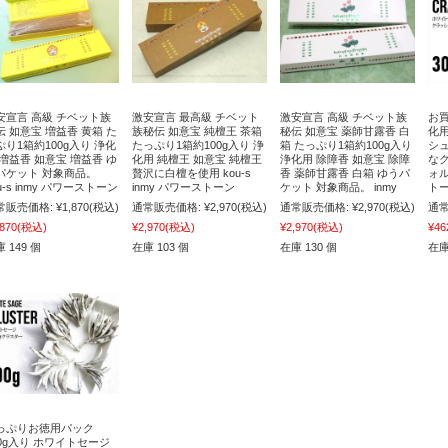
安宣言 高級 チベット族
激安宣言 最高級 チベット
激安宣言 高級 チベット族
お買
伝 如意宝 増益香 黄箱 た
族秘伝 如意宝 純檀王 茶箱
秘伝 如意宝 薬師甘露香 白
化
ぷり1箱約100g入り 浄化
たっぷり1箱約100g入り 浄
箱 たっぷり1箱約100g入り
シ
 増益香 如意宝 増益香 ゆ
化用 純檀王 如意宝 純檀王
浄化用 除障香 如意宝 除障
な
パケット 対象商品。
贅沢に白檀を使用 kou-s
香 薬師甘露香 白箱 ゆうパ
ォル
u-s inmy パワーストーン
inmy パワーストーン
ケット 対象商品。 inmy
トー
常販売価格:
¥1,870
(税込)
通常販売価格:
¥2,970
(税込)
通常販売価格:
¥2,970
(税込)
通常
,870
(税込)
¥2,970
(税込)
¥2,970
(税込)
¥46
 149 個
在庫 103 個
在庫 130 個
在庫
っぷりお徳用パック
00g入り ホワイトセージ