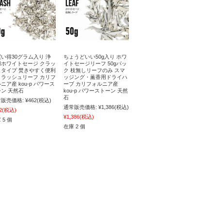
い得30グラム入り 浄
ちょうどいい50g入り ホワ
用ホワイトセージ クラッ
イトセージリーフ 50gパッ
ュタイプ 焚きやすく便利
ク 枝無しリーフのみ スマ
クラッシュリーフ カリフ
ッジング・薫香用ドライハ
ニア産 kou-p パワース
ーブ カリフォルニア産
ン 天然石
kou-p パワーストーン 天然
石
販売価格:
¥462
(税込)
通常販売価格:
¥1,386
(税込)
2
(税込)
¥1,386
(税込)
 5 個
在庫 2 個