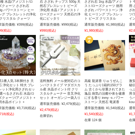
3種 水晶/アメジスト/ロ
石 さざれ チップス 500g 天
さざれ石 1kg 水晶/アメジ
ト 
ズクォーツ さざれ石
然石ブレスレット ビーズ
スト/ローズクォーツ 徳用
用 
00g パワーストーン ヒー
浄化用 水晶 / アメジスト /
さざれ パワーストーン 浄
ざれ
ング ブレスレットの浄化
ローズクォーツ 天然石の浄
化 ヒーリング ブレスレッ
ツ/
 クリスタル クォーツ
化にピッタリ
ト ビーズ クリスタル
イン
常販売価格:
¥399
(税込)
通常販売価格:
¥990
(税込)
通常販売価格:
¥1,980
(税込)
通常
99
(税込)
¥990
(税込)
¥1,980
(税込)
¥2,
店1番人気 3本脚付き 天
送料無料 メール便対応のコ
高級 龍涎香 りゅうぜんこ
激安
石 浄化セット 特大 ブレ
ンパクトタイプ マダガスカ
う たっぷり1箱約150グラ
秘伝
レット浄化用さざれセッ
ル産 水晶ポイント付 クリ
ム 古くから珍重されてきた
っぷ
 選べるさざれ石 水晶/ロ
スタルチューナー 音叉浄化
逸品 病気の治癒や体を健康
用 
ズクォーツ/アメジスト +
セット オーガンジー袋入り
にする香り inmy -s パワー
う
明水晶ポイント +
ストーン 天然石 竜涎香
ko
通常販売価格:
¥2,479
(税込)
常販売価格:
¥3,718
(税込)
通常販売価格:
¥1,540
(税込)
通常
¥2,479
(税込)
,718
(税込)
¥1,540
(税込)
¥1,
在庫切れ
在庫 124 個
在庫