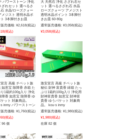
中 パワーストーン 浄化
大 天然石 浄化 さざれ石セ
さざれセット 選べるさ
ット 選べるさざれ石 水晶
石 水晶/ローズクォー
ローズクォーツ アメジスト
アメジスト 透明水晶ポ
透明水晶ポイント 3本脚付
ト 3本脚付きお皿
きお皿 60-80g
販売価格:
¥2,618
(税込)
通常販売価格:
¥3,058
(税込)
618
(税込)
¥3,058
(税込)
宣言 高級 チベット族
激安宣言 高級 チベット族
 如意宝 除障香 赤箱 た
秘伝 財神 富貴香 緑箱 たっ
り1箱約100g入り 浄化
ぷり1箱約100g入り 浄化用
除障香 如意宝 除障香 ゆ
財神富貴香 如意宝 財神富
パケット 対象商品。
貴香 ゆうパケット 対象商
u-s inmy パワーストーン
品。 kou-s inmy
販売価格:
¥1,760
(税込)
通常販売価格:
¥1,980
(税込)
760
(税込)
¥1,980
(税込)
 96 個
在庫 82 個