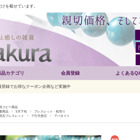
だけを載せています。
商品カテゴリ
会員登録
よくあるQ
員登録でお得なクーポン企画など実施中
回コピー商品
着商品
5月下旬
ブレスレット・粒売り
然石ブレスレット
ア行天然石
アパタイト