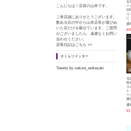
る
こんにちは！店長の山本です。
ー
2
リ
ご来店誠にありがとうございます。
に
数ある石の中から山本店長が選びぬ
通
いた石だけを載せています。ご質問
¥3
がございましたら、遠慮なくお問い
合わせください。
店長日記はこちら >>
さくらツイッター
Tweets by sakura_wokazaki
当
然
ス
ト
ー
透
通
¥3