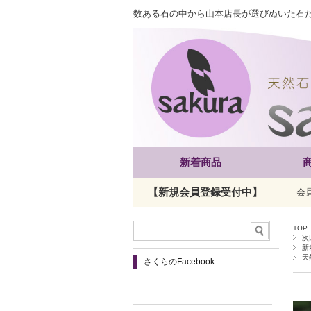
数ある石の中から山本店長が選びぬいた石
新着商品
【新規会員登録受付中】
会
TOP
次
新
天
さくらのFacebook