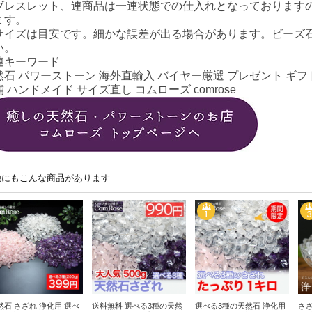
ブレスレット、連商品は一連状態での仕入れとなっております
ます。
サイズは目安です。細かな誤差が出る場合があります。ビーズ
い。
連キーワード
然石 パワーストーン 海外直輸入 バイヤー厳選 プレゼント ギフト
 ハンドメイド サイズ直し コムローズ comrose
他にもこんな商品があります
然石 さざれ 浄化用 選べ
送料無料 選べる3種の天然
選べる3種の天然石 浄化用
さざ