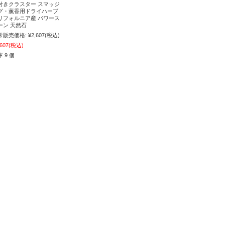
付きクラスター スマッジ
グ・薫香用ドライハーブ
リフォルニア産 パワース
ーン 天然石
常販売価格:
¥2,607
(税込)
,607
(税込)
 9 個