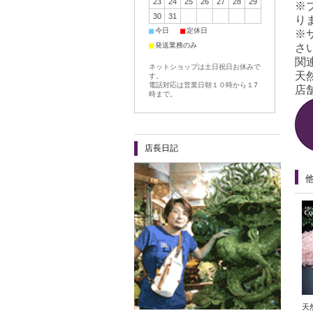
23
24
25
26
27
28
29
※
30
31
り
■
■
今日
定休日
※
■
発送業務のみ
さ
関
ネットショップは土日祝日お休みで
天
す。
電話対応は営業日朝１０時から１7
店舗
時まで。
店長日記
天