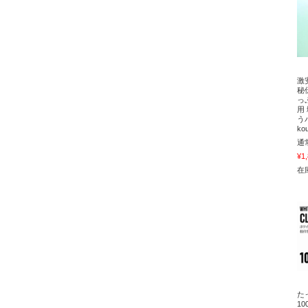
激
秘
っ
用
う
ko
通
¥1
在庫
た
1