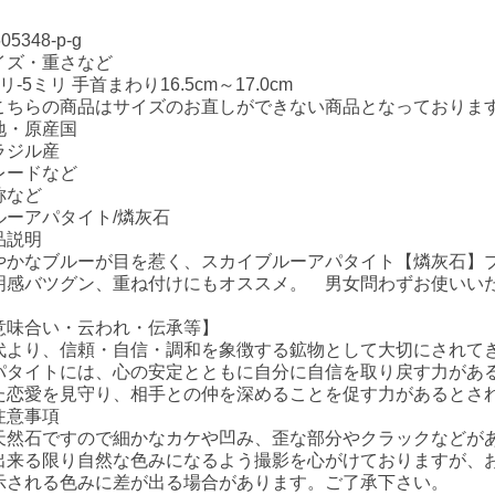
605348-p-g
イズ・重さなど
リ-5ミリ 手首まわり16.5cm～17.0cm
こちらの商品はサイズのお直しができない商品となっておりま
地・原産国
ラジル産
レードなど
称など
ルーアパタイト/燐灰石
品説明
やかなブルーが目を惹く、スカイブルーアパタイト【燐灰石】
明感バツグン、重ね付けにもオススメ。 男女問わずお使いい
意味合い・云われ・伝承等】
代より、信頼・自信・調和を象徴する鉱物として大切にされて
パタイトには、心の安定とともに自分に自信を取り戻す力があ
た恋愛を見守り、相手との仲を深めることを促す力があるとさ
注意事項
天然石ですので細かなカケや凹み、歪な部分やクラックなどが
出来る限り自然な色みになるよう撮影を心がけておりますが、
示される色みに差が出る場合があります。ご了承下さい。