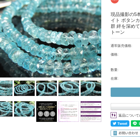
現品撮影の5
イト ボタンカ
群 絆を深めて
トーン
通常販売価格:
価格:
数量:
在庫:
返品について