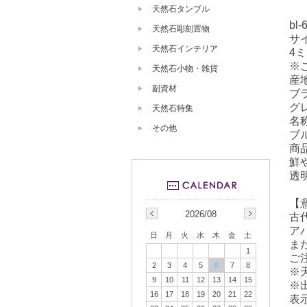
天然石タンブル
bl-
天然石彫刻置物
サ
天然石インテリア
4ミ
※
天然石小物・雑貨
産
副資材
ブ
グ
天然石特集
名
その他
ブ
商
鮮
透
【
2026/08
古
ア
日
月
火
水
木
金
土
ま
1
ご
2
3
4
5
6
7
8
※
9
10
11
12
13
14
15
※
16
17
18
19
20
21
22
表