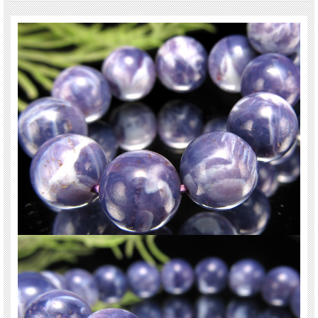
・パートナーとの絆を深める
ご注意事項
※1点物につき画像は現物を撮影しています。
※商品の特性上カケや凹み、歪な部分やクラックなどがあります。ご理解の方の
みご利用下さい。
※出来る限り自然な色みになるよう撮影を心がけておりますが、お使いのディス
プレイ環境によって表示される色みに差が出る場合があります。ご了承下さい。
※サイズは目安です。細かな誤差が出る場合があります。
関連キーワード
天然石 パワーストーン 海外直輸入 バイヤー厳選 プレゼント ギフト メンズ レデ
ィース 卸し 卸価格 実店舗 ハンドメイド サイズ直し コムローズ comrose