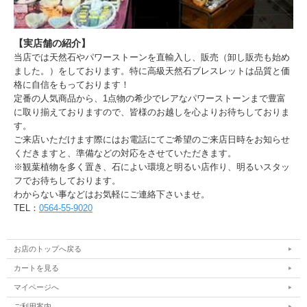
【実店舗の紹介】
当店では天然石やパワーストーンを直輸入し、販売（卸し販売も始め
ました。）をしております。特に高級天然石ブレスレットは品質と価
格に自信をもっております！
定番の人気商品から、1点物の希少でレアなパワーストーンまで豊富
に取り揃えておりますので、皆様のお越しを心よりお待ちしておりま
す。
ご来店いただけます際にはお電話にてご希望のご来店日時をお知らせ
くだきますと、準備などの対応をさせていただきます。
※観葉植物を多く置き、石によい環境と明るい店作り、明るいスタッ
フでお待ちしております。
わからない事などはお気軽にご連絡下さいませ。
TEL：
0564-55-9020
お店のトップへ戻る
カートを見る
マイページへ
ご利用案内