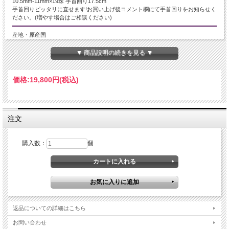
10.5mm-11mm×19珠 手首回り17.5cm
手首回りピッタリに直せます!お買い上げ後コメント欄にて手首回りをお知らせく
ださい。(増やす場合はご相談ください)
産地・原産国
ブラジル産
▼ 商品説明の続きを見る ▼
グレードなど
価格:
19,800円
(税込)
名称など
スコロライト
注文
商品説明
購入数：
個
アメジストを高温で加熱処理し誕生する天然石、スコロライト。
その中でもラベンダーカラーの中にふわっとホワイトカラーが混ざり合うものを
マーブルスコロライトと云います。
優美な色合いは心を穏やかに整え、深い癒しと安心感をもたらしてくれます。
穏やかなエネルギーが全身を包み込み、心の波を静めてくれる特別な天然石を。
【意味合い・云われ・伝承等】
・心を解放し、成長させてくれる
返品についての詳細はこちら
・愛の守護石
・精神の安定
お問い合わせ
・感受性を豊かにする