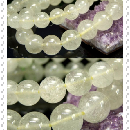
※サイズは目安です。細かな誤差が出る場合があります。ビーズ石の製造上の仕
様ですのでご了承下さい。
関連キーワード
天然石 パワーストーン 海外直輸入 バイヤー厳選 プレゼント ギフト メンズ レデ
ィース 卸し 卸価格 実店舗 ハンドメイド サイズ直し コムローズ comrose