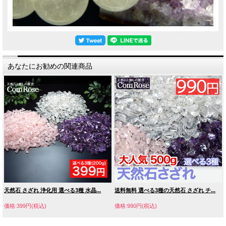
あなたにお勧めの関連商品
天然石 さざれ 浄化用 選べる3種 水晶...
送料無料 選べる3種の天然石 さざれ チ...
価格:399円(税込)
価格:990円(税込)