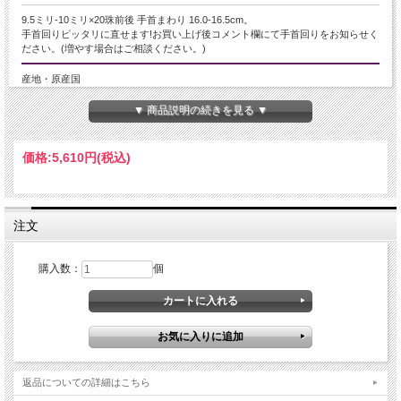
9.5ミリ-10ミリ×20珠前後 手首まわり 16.0-16.5cm。
手首回りピッタリに直せます!お買い上げ後コメント欄にて手首回りをお知らせく
ださい。(増やす場合はご相談ください。)
産地・原産国
エジプトサハラ砂漠産
▼ 商品説明の続きを見る ▼
グレードなど
価格:
5,610円
(税込)
-
名称など
注文
リビアングラス
商品説明
購入数：
個
【古代の神秘と大地の記憶を宿す、淡い黄金の石】
近年、エジプト政府によるリビアングラスの採掘・持ち出し規制により、流通量
が年々減少しています。
今後は市場に出回る数がさらに限られると予測され、希少性・価値ともに高まっ
ていく石のひとつです。
こちらは、淡いイエローからクリームイエローの色合いが美しい、ナチュラルな
返品についての詳細はこちら
透明感を持つリビアングラスブレスレットです。