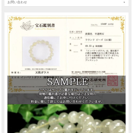
ガラス特有の艶やかな光沢と、内部に見られる自然由来の気泡や微細な内包物
お問い合わせ
が、奥行きのある表情を生み出しています。
リビアングラスは、リビア砂漠（サハラ砂漠東部）でのみ採取される非常に希少
な天然ガラスです。
隕石衝突時の超高温・高圧によって生成されたと考えられており、その神秘的な
起源はいまなお多くの謎に包まれています。
ツタンカーメン王の胸飾りに使用されたスカラベが、リビアングラス製であった
ことが判明し、世界的に注目を集めました。
古代エジプトでは「特別な力を持つ石」として、王族や神官に大切に扱われてい
たと伝えられています。
【意味合い・云われ・伝承等】
リビアングラスは、輪廻転生やカルマと深い関わりを持つ石とされています。
もし前世の行いが現世に影響を与えている場合、リビアングラスはそのカルマを
浄化してくれる効果があるとされています。
さらに、浄化するだけでなく、現世の魂を正しい道へと導いてくれると云われて
います。
ご注意事項
※商品の特性上、気泡穴により表面がざらつきや凹凸がある珠があります。ご理
解の上ご購入下さい。
※天然石ですので細かなカケや凹み、歪な部分やクラックなどがある場合があり
ます。
※出来る限り自然な色みになるよう撮影を心がけておりますが、お使いのディス
プレイ環境によって表示される色みに差が出る場合があります。ご了承下さい。
※ブレスレット、連商品は一連状態での仕入れとなっておりますので歪な珠が含
まれていることがあります。