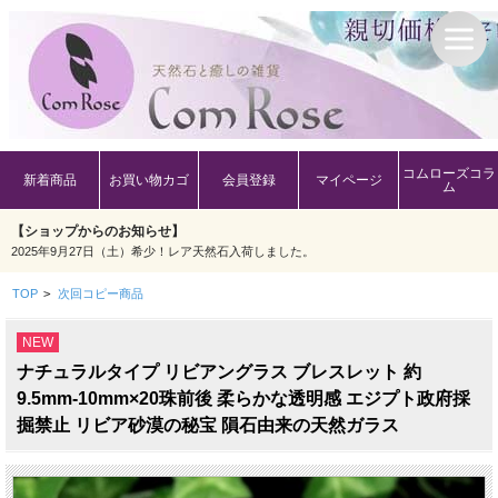
コムローズコラ
新着商品
お買い物カゴ
会員登録
マイページ
ム
【ショップからのお知らせ】
2025年9月27日（土）希少！レア天然石入荷しました。
TOP
>
次回コピー商品
NEW
ナチュラルタイプ リビアングラス ブレスレット 約
9.5mm-10mm×20珠前後 柔らかな透明感 エジプト政府採
掘禁止 リビア砂漠の秘宝 隕石由来の天然ガラス