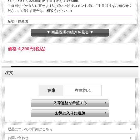
8ミリ-8.5ミリ×23珠前後 手首まわり約16.0cm。
手首回りピッタリに直せます!お買い上げ後コメント欄にて手首回りをお知らせく
ださい。(増やす場合はご相談ください。)
産地・原産国
エジプトサハラ砂漠産
▼ 商品説明の続きを見る ▼
グレードなど
価格:
4,290円
(税込)
-
名称など
注文
リビアングラス
商品説明
在庫
在庫切れ
【古代の神秘と大地の記憶を宿す、淡い黄金の石】
近年、エジプト政府によるリビアングラスの採掘・持ち出し規制により、流通量
が年々減少しています。
今後は市場に出回る数がさらに限られると予測され、希少性・価値ともに高まっ
ていく石のひとつです。
こちらは、淡いイエローからクリームイエローの色合いが美しい、ナチュラルな
返品についての詳細はこちら
透明感を持つリビアングラスブレスレットです。
ガラス特有の艶やかな光沢と、内部に見られる自然由来の気泡や微細な内包物
お問い合わせ
が、奥行きのある表情を生み出しています。