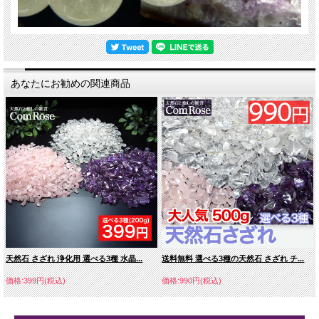
あなたにお勧めの関連商品
天然石 さざれ 浄化用 選べる3種 水晶...
送料無料 選べる3種の天然石 さざれ チ...
価格:399円(税込)
価格:990円(税込)