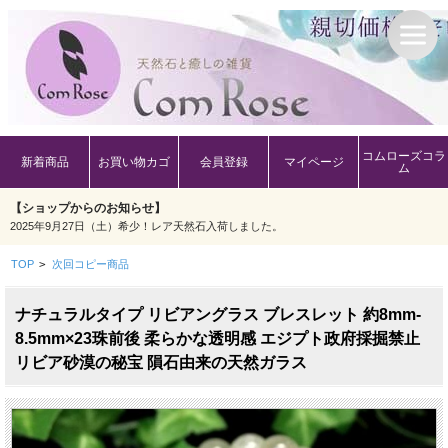
コムローズコラ
新着商品
お買い物カゴ
会員登録
マイページ
ム
【ショップからのお知らせ】
2025年9月27日（土）希少！レア天然石入荷しました。
TOP
>
次回コピー商品
ナチュラルタイプ リビアングラス ブレスレット 約8mm-
8.5mm×23珠前後 柔らかな透明感 エジプト政府採掘禁止
リビア砂漠の秘宝 隕石由来の天然ガラス