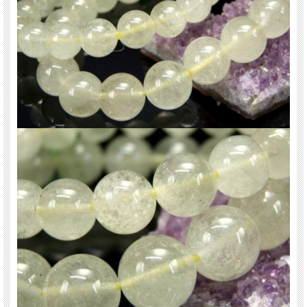
様ですのでご了承下さい。
関連キーワード
天然石 パワーストーン 海外直輸入 バイヤー厳選 プレゼント ギフト メンズ レデ
ィース 卸し 卸価格 実店舗 ハンドメイド サイズ直し コムローズ comrose