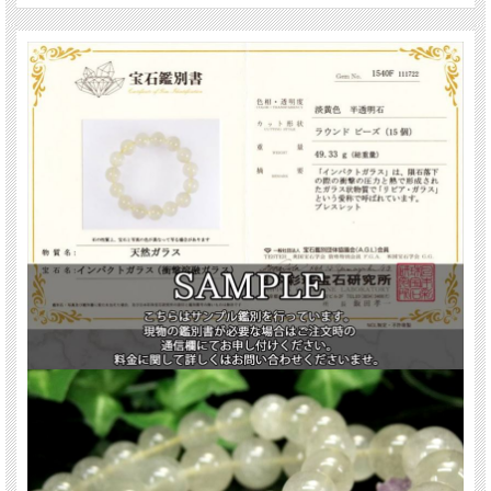
リビアングラスは、リビア砂漠（サハラ砂漠東部）でのみ採取される非常に希少
な天然ガラスです。
隕石衝突時の超高温・高圧によって生成されたと考えられており、その神秘的な
起源はいまなお多くの謎に包まれています。
ツタンカーメン王の胸飾りに使用されたスカラベが、リビアングラス製であった
ことが判明し、世界的に注目を集めました。
古代エジプトでは「特別な力を持つ石」として、王族や神官に大切に扱われてい
たと伝えられています。
【意味合い・云われ・伝承等】
リビアングラスは、輪廻転生やカルマと深い関わりを持つ石とされています。
もし前世の行いが現世に影響を与えている場合、リビアングラスはそのカルマを
浄化してくれる効果があるとされています。
さらに、浄化するだけでなく、現世の魂を正しい道へと導いてくれると云われて
います。
ご注意事項
※商品の特性上、気泡穴により表面がざらつきや凹凸がある珠があります。ご理
解の上ご購入下さい。
※天然石ですので細かなカケや凹み、歪な部分やクラックなどがある場合があり
ます。
※出来る限り自然な色みになるよう撮影を心がけておりますが、お使いのディス
プレイ環境によって表示される色みに差が出る場合があります。ご了承下さい。
※ブレスレット、連商品は一連状態での仕入れとなっておりますので歪な珠が含
まれていることがあります。
※サイズは目安です。細かな誤差が出る場合があります。ビーズ石の製造上の仕