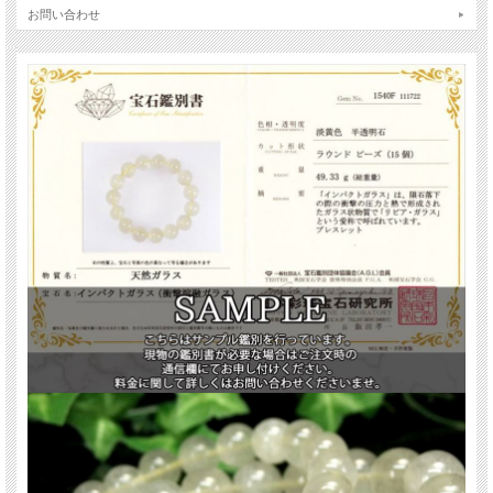
ガラス特有の艶やかな光沢と、内部に見られる自然由来の気泡や微細な内包物
お問い合わせ
が、奥行きのある表情を生み出しています。
リビアングラスは、リビア砂漠（サハラ砂漠東部）でのみ採取される非常に希少
な天然ガラスです。
隕石衝突時の超高温・高圧によって生成されたと考えられており、その神秘的な
起源はいまなお多くの謎に包まれています。
ツタンカーメン王の胸飾りに使用されたスカラベが、リビアングラス製であった
ことが判明し、世界的に注目を集めました。
古代エジプトでは「特別な力を持つ石」として、王族や神官に大切に扱われてい
たと伝えられています。
【意味合い・云われ・伝承等】
リビアングラスは、輪廻転生やカルマと深い関わりを持つ石とされています。
もし前世の行いが現世に影響を与えている場合、リビアングラスはそのカルマを
浄化してくれる効果があるとされています。
さらに、浄化するだけでなく、現世の魂を正しい道へと導いてくれると云われて
います。
ご注意事項
※商品の特性上、気泡穴により表面がざらつきや凹凸がある珠があります。ご理
解の上ご購入下さい。
※天然石ですので細かなカケや凹み、歪な部分やクラックなどがある場合があり
ます。
※出来る限り自然な色みになるよう撮影を心がけておりますが、お使いのディス
プレイ環境によって表示される色みに差が出る場合があります。ご了承下さい。
※ブレスレット、連商品は一連状態での仕入れとなっておりますので歪な珠が含
まれていることがあります。