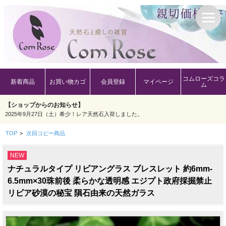
コムローズコラ
新着商品
お買い物カゴ
会員登録
マイページ
ム
【ショップからのお知らせ】
2025年9月27日（土）希少！レア天然石入荷しました。
TOP
>
次回コピー商品
NEW
ナチュラルタイプ リビアングラス ブレスレット 約6mm-
6.5mm×30珠前後 柔らかな透明感 エジプト政府採掘禁止
リビア砂漠の秘宝 隕石由来の天然ガラス