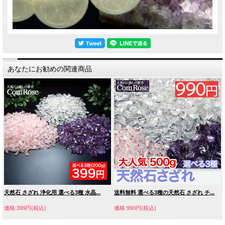
あなたにお勧めの関連商品
天然石 さざれ 浄化用 選べる3種 水晶...
送料無料 選べる3種の天然石 さざれ チ...
価格:399円(税込)
価格:990円(税込)