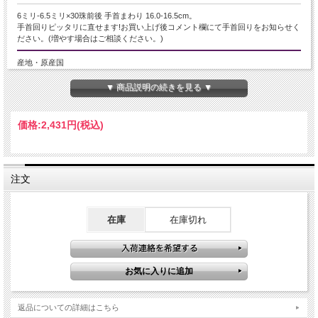
6ミリ-6.5ミリ×30珠前後 手首まわり 16.0-16.5cm。
手首回りピッタリに直せます!お買い上げ後コメント欄にて手首回りをお知らせく
ださい。(増やす場合はご相談ください。)
産地・原産国
エジプトサハラ砂漠産
▼ 商品説明の続きを見る ▼
グレードなど
価格:
2,431円
(税込)
-
名称など
注文
リビアングラス
商品説明
在庫
在庫切れ
【古代の神秘と大地の記憶を宿す、淡い黄金の石】
近年、エジプト政府によるリビアングラスの採掘・持ち出し規制により、流通量
が年々減少しています。
今後は市場に出回る数がさらに限られると予測され、希少性・価値ともに高まっ
ていく石のひとつです。
こちらは、淡いイエローからクリームイエローの色合いが美しい、ナチュラルな
返品についての詳細はこちら
透明感を持つリビアングラスブレスレットです。