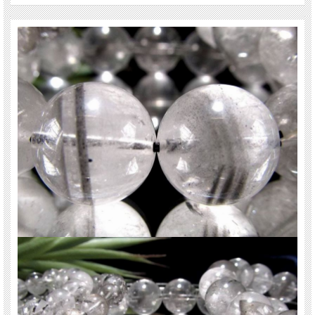
【意味合い・云われ・伝承等】
★メンタル強化の石★
エレスチャルクォーツはメンタル強化、感情の抑制に効果をもたらすパワースト
ーンです。
ストレスが多い現代社会でのお守りとなります。
仕事でのトラブル、結果を残せないときのモヤモヤの解消に役立つ天然石です。
ご注意事項
※インクルージョンの色み・量、水晶の透明度には個体差があります。
※天然石ですので細かなカケや凹み、歪な部分やクラックなどがある場合があり
ます。
※出来る限り自然な色みになるよう撮影を心がけておりますが、お使いのディス
プレイ環境によって表示される色みに差が出る場合があります。ご了承下さい。
※ブレスレット、連商品は一連状態での仕入れとなっておりますので歪な珠が含
まれていることがあります。
※サイズは目安です。細かな誤差が出る場合があります。ビーズ石の製造上の仕
様ですのでご了承下さい。
※インクルージョンの色み・量、水晶の透明度には個体差があります。
関連キーワード
天然石 パワーストーン 海外直輸入 バイヤー厳選 プレゼント ギフト メンズ レデ
ィース 卸し 卸価格 実店舗 ハンドメイド サイズ直し コムローズ comrose