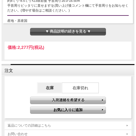
約8ミリ-8.5ミリ×23珠前後 手首周り16.0-16.5cm
手首周りピッタリに直せます!お買い上げ後コメント欄にて手首周りをお知らせく
ださい。(増やす場合はご相談ください。)
産地・原産国
ヒマラヤ産
▼ 商品説明の続きを見る ▼
グレードなど
価格:
2,277円
(税込)
2A+
名称など
注文
ファントムエレスチャルクォーツ【骸骨水晶】
商品説明
在庫
在庫切れ
透明感のある水晶の内部に、ファントムや黒色系インクルージョンが幾重にも重
なり合う神秘的なブレスレットです。
エレスチャル特有の多層構造と成長痕がはっきりと確認でき、まるで結晶の歴史
を閉じ込めたかのような奥深い表情を楽しめます。
光を受けるたびに内部の層や影が浮かび上がり、一珠ごとに異なる景色を見せて
くれるのも魅力。
“水晶の最終形態”と呼ばれる特別な存在で、強い浄化力や再生のエネルギーを象
返品についての詳細はこちら
徴するといわれています。
存在感と神秘性を兼ね備えたコレクション性の高いブレスレットです。
お問い合わせ