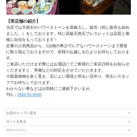
【実店舗の紹介】
当店では天然石やパワーストーンを直輸入し、販売（卸し販売も始め
ました。）をしております。特に高級天然石ブレスレットは品質と価
格に自信をもっております！
定番の人気商品から、1点物の希少でレアなパワーストーンまで豊富
に取り揃えておりますので、皆様のお越しを心よりお待ちしておりま
す。
ご来店いただけます際にはお電話にてご希望のご来店日時をお知らせ
くだきますと、準備などの対応をさせていただきます。
※観葉植物を多く置き、石によい環境と明るい店作り、明るいスタッ
フでお待ちしております。
わからない事などはお気軽にご連絡下さいませ。
TEL：
0564-55-9020
お店のトップへ戻る
カートを見る
マイページへ