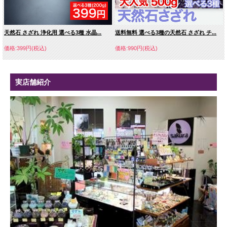
天然石 さざれ 浄化用 選べる3種 水晶...
送料無料 選べる3種の天然石 さざれ チ...
価格:399円(税込)
価格:990円(税込)
実店舗紹介