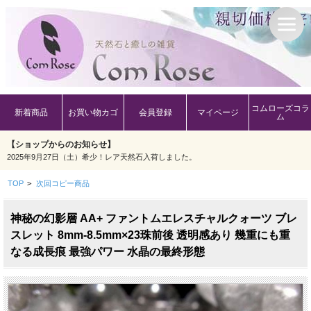
コムローズコラ
新着商品
お買い物カゴ
会員登録
マイページ
ム
【ショップからのお知らせ】
2025年9月27日（土）希少！レア天然石入荷しました。
TOP
>
次回コピー商品
神秘の幻影層 AA+ ファントムエレスチャルクォーツ ブレ
スレット 8mm-8.5mm×23珠前後 透明感あり 幾重にも重
なる成長痕 最強パワー 水晶の最終形態