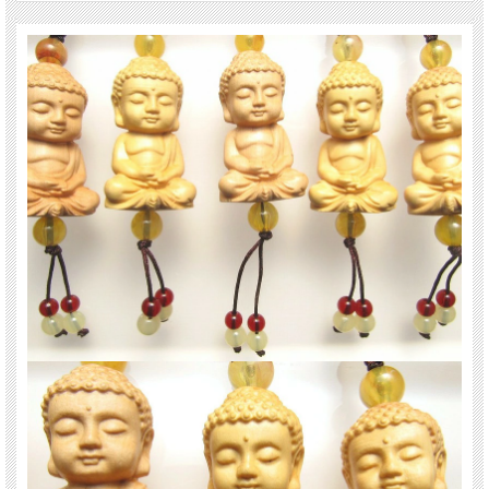
大仏くんと呼びたくなる姿は愛着が沸きますよ。
ストラップですので、お守りとして持ち歩けていつでもどこでも大仏くんと一緒
です
浄化用さざれと一緒に置いたり、もちろん単体でインテリアとしても良しです。
【香榧木】
榧木（カヤ木）の木は堅実で、腐りにくく、造船や高級の家具は材料としてよく
用いられます。木目は繊細で目の詰まっていて、色つやは金色で美しく仏像の彫
刻によく使われ癒しの木とされています。
とても手間のかかった彫刻で、この価格は大変お買い得です！！
先端部分の輪をボタンにかけると大きめの輪になり、ストラップとして様々な部
分に取り付ける事ができるようになります。
ビーズは人工ビーズを使用しています。
最後にあなたに幸福が訪れますように（*^_^*）
ご注意事項
※こちらの商品は天然木使用のため色味や木目には個体差があります。
※商品の特性上、部位によっては節や木目が濃く汚れに見える場合、樹液やニス
が残っている場合、
又、多少の傷・へこみ・亀裂のある場合もございます。天然木の味としてご理解
いただき、お買い求めくださいませ。
※手彫りのため、形状、高さには多少の誤差が生じる場合がございます。
関連キーワード