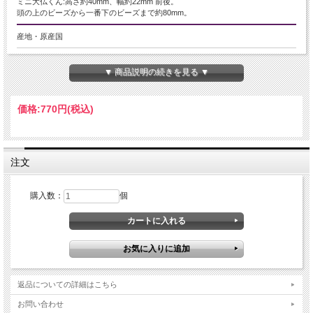
ミニ大仏くん:高さ約40mm、幅約22mm 前後。
頭の上のビーズから一番下のビーズまで約80mm。
産地・原産国
-
▼ 商品説明の続きを見る ▼
グレードなど
-
価格:
770円
(税込)
名称など
木彫り ミニ大仏くん ストラップ
注文
商品説明
購入数：
個
直輸入商品の為、激安で頑張ります。
阿弥陀如来 ミニ大仏くん 木彫り 坐像（ざぞう）仏様 ストラップ
【仏像の姿勢】
座っている像は人々を救う方法を考えておられる姿とされています。
職人が一つ一つ細部まで拘って彫りこんだ、仏様の彫刻のストラップ！！
水晶やローズクォーツなどの彫刻と違い、オールウッドですので木本来の色味、
返品についての詳細はこちら
木目が暖かみのある雰囲気を醸し出しています。
お問い合わせ
ちょっとデフォルメされた可愛い大仏様。