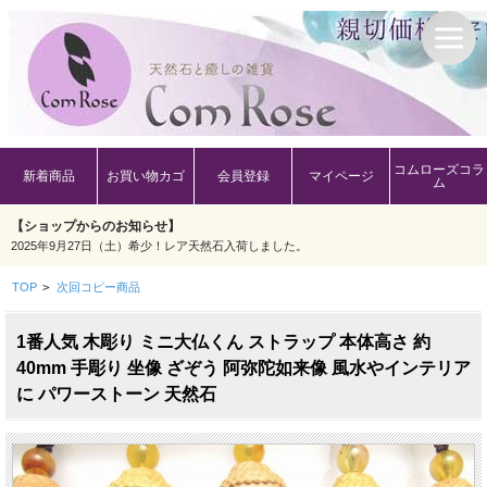
コムローズコラ
新着商品
お買い物カゴ
会員登録
マイページ
ム
【ショップからのお知らせ】
2025年9月27日（土）希少！レア天然石入荷しました。
TOP
>
次回コピー商品
1番人気 木彫り ミニ大仏くん ストラップ 本体高さ 約
40mm 手彫り 坐像 ざぞう 阿弥陀如来像 風水やインテリア
に パワーストーン 天然石