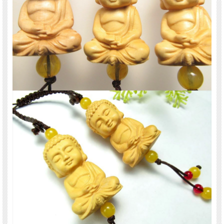
天然石 パワーストーン 海外直輸入 バイヤー厳選 プレゼント ギフト メンズ レデ
ィース 卸し 卸価格 実店舗 ハンドメイド サイズ直し コムローズ comrose