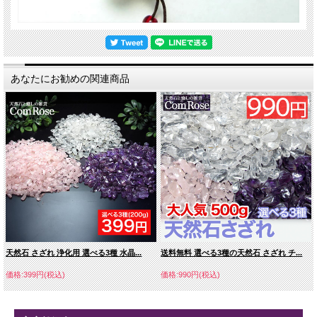
あなたにお勧めの関連商品
天然石 さざれ 浄化用 選べる3種 水晶...
送料無料 選べる3種の天然石 さざれ チ...
価格:399円(税込)
価格:990円(税込)