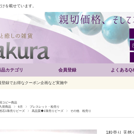
だけを載せています。
商品カテゴリ
会員登録
よくあるQ
員登録でお得なクーポン企画など実施中
回コピー商品
入荷商品
6月
ブレスレット・粒売り
然石1珠売りビーズ
高品質◆1珠売りビーズ
その他 粒売り
1粒売り 天然