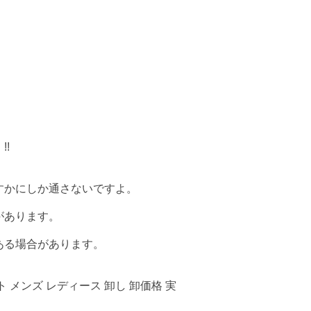
!
すかにしか通さないですよ。
があります。
ある場合があります。
 メンズ レディース 卸し 卸価格 実