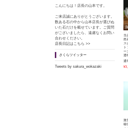
こんにちは！店長の山本です。
ご来店誠にありがとうございます。
数ある石の中から山本店長が選びぬ
いた石だけを載せています。ご質問
がございましたら、遠慮なくお問い
当
合わせください。
然
ス
店長日記はこちら >>
ト
ー
さくらツイッター
透
通
Tweets by sakura_wokazaki
¥3
激
秘
っ