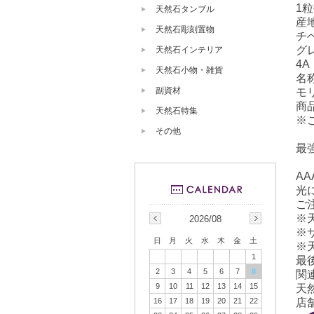
1粒
天然石タンブル
産
天然石彫刻置物
チ
グ
天然石インテリア
4A
天然石小物・雑貨
名
副資材
モ
商
天然石特集
※
その他
最
A
光
ご
※
2026/08
※
日
月
火
水
木
金
土
※
1
最
2
3
4
5
6
7
8
関
9
10
11
12
13
14
15
天
店舗
16
17
18
19
20
21
22