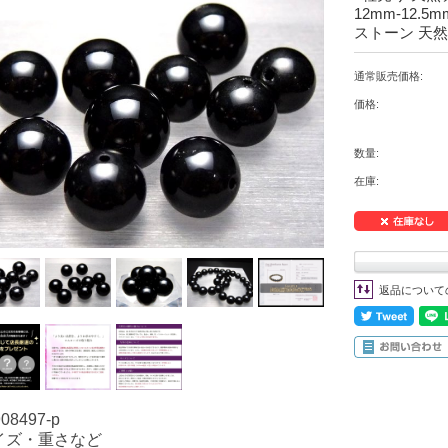
12mm-12.
ストーン 天
通常販売価格:
価格:
数量:
在庫:
返品について
908497-p
イズ・重さなど