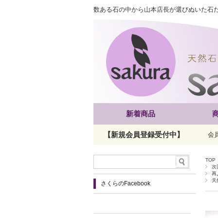
数ある石の中から山本店長が選びぬいた石
新着商品
【新規会員登録受付中】
会
TOP
次
再
天
さくらのFacebook