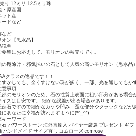
売り 12ミリ-12.5ミリ珠
地・原産国
ベット産
レードなど
称など
リオン【黒水晶】
品説明
ご要望にお応えして、モリオンの粒売りです。
強の魔除け・邪気払いの石として人気の高いモリオン（黒水晶）!
AAAクラスの逸品です！！
にすかしても、全くすけない珠が多く、一部、光を通してもか
注意事項
天然のモリオンのため、石の性質上表面に粗い部分がある場合
サイズは目安です。 細かな誤差が出る場合があります。
天然石ですので細かなカケや凹み、歪な部分やクラックなどが
後にあなたに幸福が訪れますように(*^_^*)
連キーワード
然石 パワーストーン 海外直輸入 バイヤー厳選 プレゼント ギフト
 ハンドメイド サイズ直し コムローズ comrose