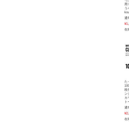
用
う
ko
通
¥1
在庫
た
1
枝
ン
カ
ト
通
¥2
在庫