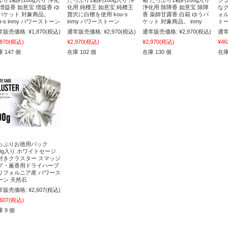
 増益香 如意宝 増益香 ゆ
化用 純檀王 如意宝 純檀王
浄化用 除障香 如意宝 除障
な
パケット 対象商品。
贅沢に白檀を使用 kou-s
香 薬師甘露香 白箱 ゆうパ
ォル
u-s inmy パワーストーン
inmy パワーストーン
ケット 対象商品。 inmy
トー
常販売価格:
¥1,870
(税込)
通常販売価格:
¥2,970
(税込)
通常販売価格:
¥2,970
(税込)
通常
,870
(税込)
¥2,970
(税込)
¥2,970
(税込)
¥46
 147 個
在庫 102 個
在庫 130 個
在庫
っぷりお徳用パック
00g入り ホワイトセージ
付きクラスター スマッジ
グ・薫香用ドライハーブ
リフォルニア産 パワース
ーン 天然石
常販売価格:
¥2,607
(税込)
,607
(税込)
 9 個