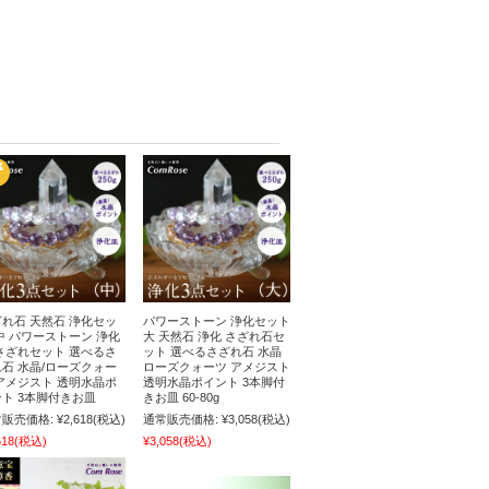
れ石 天然石 浄化セッ
パワーストーン 浄化セット
中 パワーストーン 浄化
大 天然石 浄化 さざれ石セ
さざれセット 選べるさ
ット 選べるさざれ石 水晶
石 水晶/ローズクォー
ローズクォーツ アメジスト
アメジスト 透明水晶ポ
透明水晶ポイント 3本脚付
ト 3本脚付きお皿
きお皿 60-80g
販売価格:
¥2,618
(税込)
通常販売価格:
¥3,058
(税込)
618
(税込)
¥3,058
(税込)