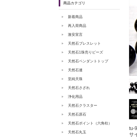
商品カテゴリ
新着商品
再入荷商品
激安宣言
天然石ブレスレット
天然石1珠売りビーズ
天然石ペンダントトップ
天然石連
至純天珠
天然石さざれ
浄化用品
天然石クラスター
天然石原石
天然石ポイント（六角柱）
tu-
天然石丸玉
サ