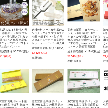
店1番人気 3本脚付き 天
送料無料 メール便対応のコ
高級 龍涎香 りゅうぜんこ
激安
石 浄化セット 特大 ブレ
ンパクトタイプ マダガスカ
う たっぷり1箱約150グラ
秘伝
レット浄化用さざれセッ
ル産 水晶ポイント付 クリ
ム 古くから珍重されてきた
っぷ
 選べるさざれ石 水晶/ロ
スタルチューナー 音叉浄化
逸品 病気の治癒や体を健康
用 
ズクォーツ/アメジスト +
セット オーガンジー袋入り
にする香り inmy -s パワー
う
明水晶ポイント +
ストーン 天然石 竜涎香
ko
通常販売価格:
¥2,479
(税込)
常販売価格:
¥3,718
(税込)
通常販売価格:
¥1,540
(税込)
通常
¥2,479
(税込)
,718
(税込)
¥1,540
(税込)
¥1,
在庫切れ
在庫 123 個
在庫
安宣言 高級 チベット族
激安宣言 最高級 チベット
激安宣言 高級 チベット族
お買
伝 如意宝 増益香 黄箱 た
族秘伝 如意宝 純檀王 茶箱
秘伝 如意宝 薬師甘露香 白
化
ぷり1箱約100g入り 浄化
たっぷり1箱約100g入り 浄
箱 たっぷり1箱約100g入り
シ