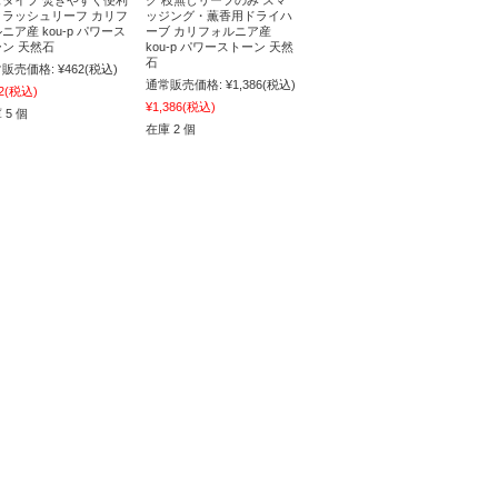
クラッシュリーフ カリフ
ッジング・薫香用ドライハ
ニア産 kou-p パワース
ーブ カリフォルニア産
ン 天然石
kou-p パワーストーン 天然
石
販売価格:
¥462
(税込)
通常販売価格:
¥1,386
(税込)
2
(税込)
¥1,386
(税込)
 5 個
在庫 2 個