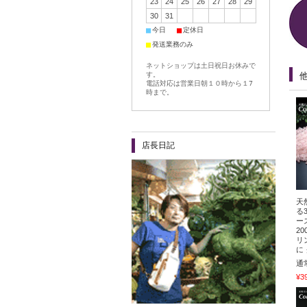
23
24
25
26
27
28
29
30
31
■
■
今日
定休日
■
発送業務のみ
ネットショップは土日祝日お休みで
す。
電話対応は営業日朝１０時から１7
時まで。
店長日記
天
る
ー
2
リ
に
通
¥3