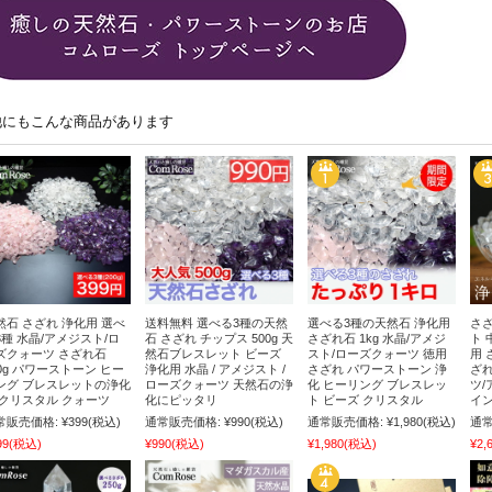
他にもこんな商品があります
然石 さざれ 浄化用 選べ
送料無料 選べる3種の天然
選べる3種の天然石 浄化用
さざ
3種 水晶/アメジスト/ロ
石 さざれ チップス 500g 天
さざれ石 1kg 水晶/アメジ
ト 
ズクォーツ さざれ石
然石ブレスレット ビーズ
スト/ローズクォーツ 徳用
用 
00g パワーストーン ヒー
浄化用 水晶 / アメジスト /
さざれ パワーストーン 浄
ざれ
ング ブレスレットの浄化
ローズクォーツ 天然石の浄
化 ヒーリング ブレスレッ
ツ/
 クリスタル クォーツ
化にピッタリ
ト ビーズ クリスタル
イン
常販売価格:
¥399
(税込)
通常販売価格:
¥990
(税込)
通常販売価格:
¥1,980
(税込)
通常
99
(税込)
¥990
(税込)
¥1,980
(税込)
¥2,