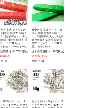
宣言 高級 チベット族
激安宣言 高級 チベット族
 如意宝 除障香 赤箱 た
秘伝 財神 富貴香 緑箱 たっ
り1箱約100g入り 浄化
ぷり1箱約100g入り 浄化用
除障香 如意宝 除障香 ゆ
財神富貴香 如意宝 財神富
パケット 対象商品。
貴香 ゆうパケット 対象商
u-s inmy パワーストーン
品。 kou-s inmy
販売価格:
¥1,760
(税込)
通常販売価格:
¥1,980
(税込)
760
(税込)
¥1,980
(税込)
 95 個
在庫 81 個
い得30グラム入り 浄
ちょうどいい50g入り ホワ
用ホワイトセージ クラッ
イトセージリーフ 50gパッ
ュタイプ 焚きやすく便利
ク 枝無しリーフのみ スマ