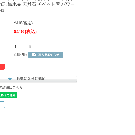
5mm珠 黒水晶 天然石 チベット産 パワー
然石
¥418
(税込)
¥418
(税込)
個
在庫切れ
の詳細はこちら