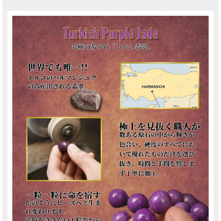
今回ご紹介するターキッシュパープルジェイドのビーズは、青みがかった爽やか
な紫色が特徴的で美しいです。
翡翠愛好家やコレクターにとって見逃せない逸品で、次回の入荷は全くの未定。
ぜひこの特別なチャンスをお見逃しなく。
唯一無二の輝きを手元に迎え、永遠の価値を感じてください。
【意味合い・云われ・伝承等】
5月の誕生石
成功と繁栄の象徴
翡翠は古来より世界中の人に親しまれてきた伝統的な天然石で、パワーストーン
を語る上で欠かせない東洋を代表する石です。
世界中の富豪たちは翡翠を強力な守護石として大切に扱われたと云われていま
す。
金よりも価値がある石で、神々へ捧げる品や儀礼用の装飾に用いられるなど神秘
のパワーを宿すと考えられていました。
ご注意事項
※天然石の特性上、細かな欠けや凹み、歪み、クラックなどが見られることがあ
ります。
※天然石商品には色味に個体差があり、できる限り自然な色合いを再現して撮影
しておりますが、お使いのディスプレイ環境によっては色味に差が生じることが
あります。予めご了承ください。
※サイズ表記はあくまで目安です。若干の誤差が生じる場合がありますので、ご
了承ください。
関連キーワード