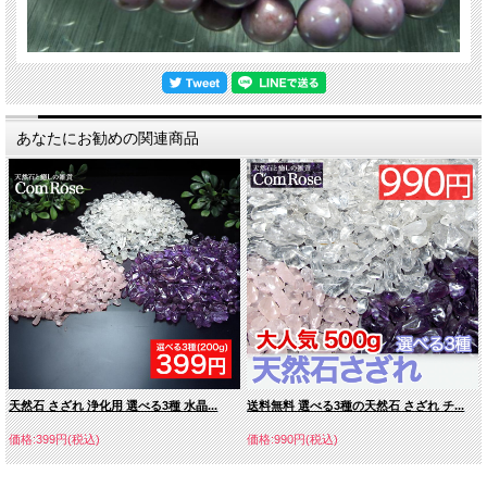
あなたにお勧めの関連商品
天然石 さざれ 浄化用 選べる3種 水晶...
送料無料 選べる3種の天然石 さざれ チ...
価格:399円(税込)
価格:990円(税込)