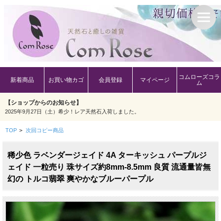
コムローズコラ
新着商品
お買い物カゴ
会員登録
マイページ
ム
【ショップからのお知らせ】
2025年9月27日（土）希少！レア天然石入荷しました。
TOP
>
次回コピー商品
稀少色 ラベンダージェイド 4A ターキッシュ パープルジ
ェイド 一粒売り 珠サイズ約8mm-8.5mm 良質 流通量皆無
幻の トルコ翡翠 爽やかなブルーパープル