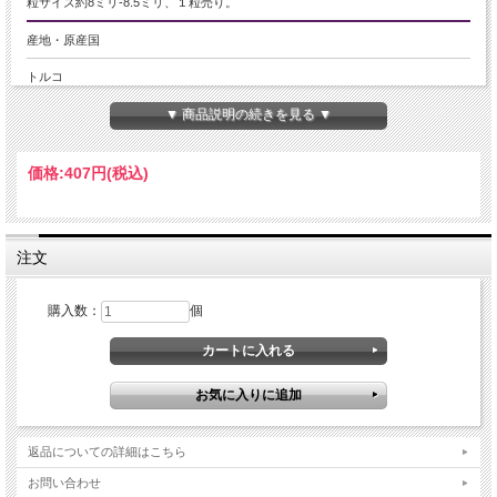
粒サイズ約8ミリ-8.5ミリ、１粒売り。
産地・原産国
トルコ
▼ 商品説明の続きを見る ▼
グレードなど
AAAA
価格:
407円
(税込)
名称など
ラベンダージェイド|翡翠
注文
商品説明
【特別限定入荷！幻の「トルコ翡翠」】
購入数：
個
手に入れることが困難な究極の希少石「トルコ翡翠」が、ちょうど良いグレード
の翡翠を入荷しました。
鑑別の専門家ですらほとんど見たことがないという逸品です。
濃厚で深みのあるラベンダーカラーが放つ輝きと艶は、圧倒的な存在感を誇り、
まさに「自然の奇跡」と称えるにふさわしい一品。
古来より紫翡翠は癒しと高貴なエネルギーを象徴する石とされ、心の平穏と安定
をもたらすと言われています。
返品についての詳細はこちら
5月の誕生石としても非常に人気が高く、大切な方へのギフトにもぴったりで
す。
お問い合わせ