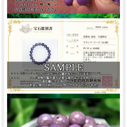
天然石 パワーストーン 海外直輸入 バイヤー厳選 プレゼント ギフト メンズ レデ
ィース 卸し 卸価格 実店舗 ハンドメイド サイズ直し コムローズ comrose