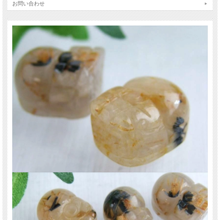
お問い合わせ
迫力ある彫刻とゴールドルチルの華やかな輝きを兼ね備えながら、今回はお求め
やすい特別価格でのご案内です。
ゴールドルチル好きの方はもちろん、貔貅モチーフのコレクションやお守り石を
お探しの方にもおすすめです。
【貔貅【ヒキュウ】とは】
金銀などの財宝を主食とする中国神話の神獣で、財運アップに絶大な効果を持つ
とされています。
中国では「一回触ると運勢アップ(運程旺盛)、二回触ると財運アップ(財源滾
滾)、三回触ると出世する(平歩青云)」と言われ、特に商売人には大切に扱われて
いるそうです。
【意味合い・云われ・伝承等】
金運アップ・仕事運・勝負運のお守りとして大変人気がある石です。
ゴールドルチルはその見た目から、『金の線が入っている石』⇒『金銭が入る
石』として金運・財運の象徴として重宝されてきました。
また、勇気や向上心を育み、ポジティブな思考を促進します。
不安や悩みがある時に成功への願いに焦点を当てることで、持ち主を前進させる
助けとなると云われています。
ご注意事項
※ランダムの発送です。針の量やサイズはお選びいただけません。
※重さ別でまとめて出品の為、サイズや重さには個体差があります。
※サイズは目安です。細かな誤差が出る場合があります。
※天然石ですので細かなカケや凹み、歪な部分やクラックなどがある場合があり
ます。