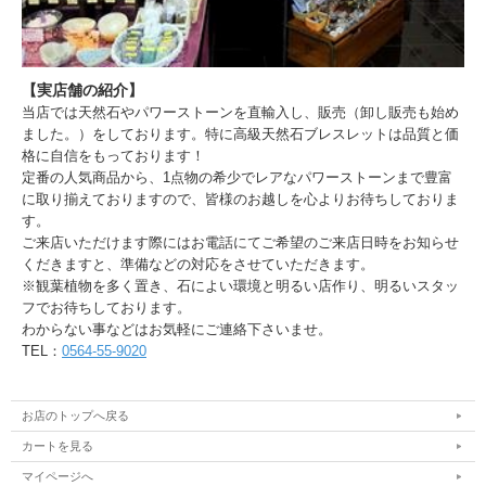
【実店舗の紹介】
当店では天然石やパワーストーンを直輸入し、販売（卸し販売も始め
ました。）をしております。特に高級天然石ブレスレットは品質と価
格に自信をもっております！
定番の人気商品から、1点物の希少でレアなパワーストーンまで豊富
に取り揃えておりますので、皆様のお越しを心よりお待ちしておりま
す。
ご来店いただけます際にはお電話にてご希望のご来店日時をお知らせ
くだきますと、準備などの対応をさせていただきます。
※観葉植物を多く置き、石によい環境と明るい店作り、明るいスタッ
フでお待ちしております。
わからない事などはお気軽にご連絡下さいませ。
TEL：
0564-55-9020
お店のトップへ戻る
カートを見る
マイページへ