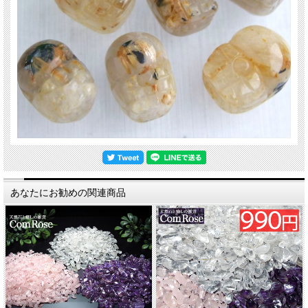
※出来る限り自然な色みになるよう撮影を心がけておりますが、お使いのディス
プレイ環境によって表示される色みに差が出る場合があります。 ご了承くださ
い。
関連キーワード
天然石 パワーストーン 海外直輸入 バイヤー厳選 プレゼント ギフト メンズ レデ
ィース 卸し 卸価格 実店舗 ハンドメイド サイズ直し コムローズ comrose
あなたにお勧めの関連商品