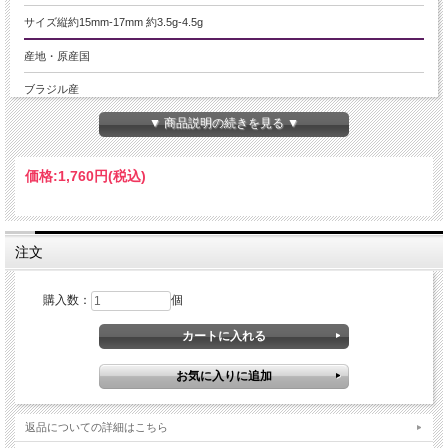
サイズ縦約15mm-17mm 約3.5g-4.5g
産地・原産国
ブラジル産
▼ 商品説明の続きを見る ▼
グレードなど
-
価格:
1,760円
(税込)
名称など
ゴールドルチル
注文
商品説明
金運のお守りとして人気の「貔貅（ヒキュウ）」彫刻が施されたゴールドルチル
購入数：
個
クォーツが入荷しました。
貔貅は古来より財を集め、蓄え、逃がさないと伝えられる瑞獣として親しまれ、
多くの人々から愛されてきました。
その力強い姿を職人が丁寧に彫刻した存在感抜群の逸品です。
内部には金色に輝くルチルをしっかりと内包。中には母岩由来のヘマタイトを含
む個体もあり、
返品についての詳細はこちら
天然石ならではの個性的な表情をお楽しみいただけます。