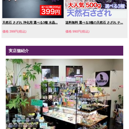
天然石 さざれ 浄化用 選べる3種 水晶...
送料無料 選べる3種の天然石 さざれ チ...
価格:399円(税込)
価格:990円(税込)
実店舗紹介