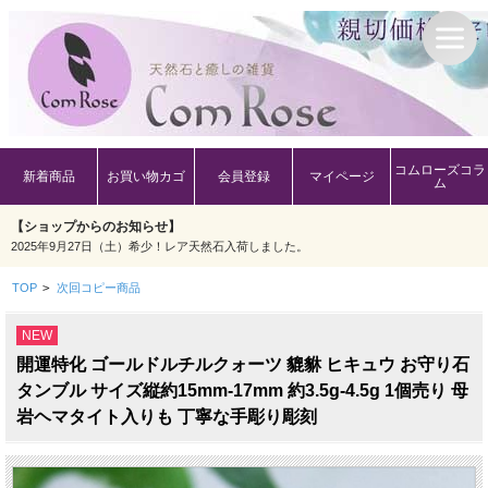
コムローズコラ
新着商品
お買い物カゴ
会員登録
マイページ
ム
【ショップからのお知らせ】
2025年9月27日（土）希少！レア天然石入荷しました。
TOP
>
次回コピー商品
NEW
開運特化 ゴールドルチルクォーツ 貔貅 ヒキュウ お守り石
タンブル サイズ縦約15mm-17mm 約3.5g-4.5g 1個売り 母
岩ヘマタイト入りも 丁寧な手彫り彫刻