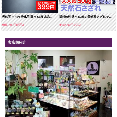
天然石 さざれ 浄化用 選べる3種 水晶...
送料無料 選べる3種の天然石 さざれ チ...
価格:399円(税込)
価格:990円(税込)
実店舗紹介