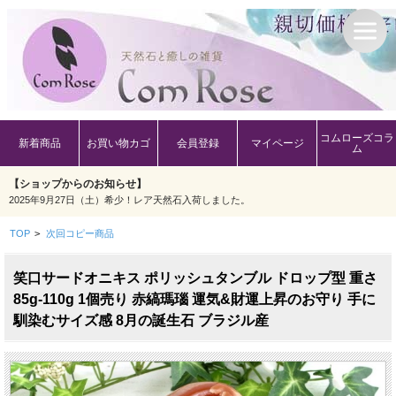
コムローズコラ
新着商品
お買い物カゴ
会員登録
マイページ
ム
【ショップからのお知らせ】
2025年9月27日（土）希少！レア天然石入荷しました。
TOP
>
次回コピー商品
笑口サードオニキス ポリッシュタンブル ドロップ型 重さ
85g-110g 1個売り 赤縞瑪瑙 運気&財運上昇のお守り 手に
馴染むサイズ感 8月の誕生石 ブラジル産