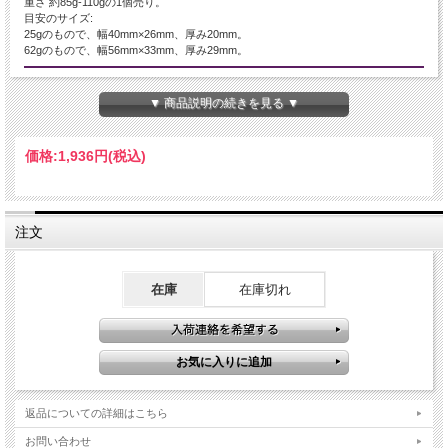
重さ 約85g‐110gの1個売り。
目安のサイズ:
25gのもので、幅40mm×26mm、厚み20mm。
62gのもので、幅56mm×33mm、厚み29mm。
産地・原産国
▼ 商品説明の続きを見る ▼
ブラジル産
グレードなど
価格:
1,936円
(税込)
-
名称など
注文
笑口サードオニキス【赤縞瑪瑙】 ポリッシュタンブル
商品説明
在庫
在庫切れ
『笑顔のような石』『笑口』と呼ばれる笑口サードオニキス・カーネリアンのタ
ンブルを入荷いたしました！！
運や財運をもたらす縁起の良い石・トレジャーメノウ(アゲート) 。
水晶は通常、母岩となる石英や瑪瑙などの鉱物に空いた空洞が珪酸水で満たさ
れ、その水中で成長します。
返品についての詳細はこちら
晶洞とはその内側が結晶で埋め尽くされた空洞状の石です。
お問い合わせ
夫婦の幸せのお守り