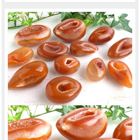
アゲートグループの中において、縞模様が層状に見られ赤から褐色の色の物をサ
ードオニキスと呼び、同じく褐色で模様の無いものをカーネリアンと呼び分けて
います。
サードオニキスは8月の誕生石としても知られ、夫婦の幸福や結婚運を象徴する
石や、邪を退け幸運を招く石とも言われています。
【ストーンキーワード】
・平和や安定した人間関係をもたらす
・絆を育む
ご注意事項
※サイズは目安です。 細かな誤差が出る場合があります。
※出来る限り自然な色みになるよう撮影を心がけておりますが、色味の特性上鮮
やかに見えやすくなっております。
1-2トーン下げた想像をいただけましたら現物に近くなるかと思われます。
※細かなカケや凹み、クラック等があります。
※商品画像は在庫品から抜粋した品ですが、色みには濃淡の差、模様にも差があ
ります。
ご理解のある方のみご購入下さい。
関連キーワード
天然石 パワーストーン 海外直輸入 バイヤー厳選 プレゼント ギフト メンズ レデ
ィース 卸し 卸価格 実店舗 ハンドメイド サイズ直し コムローズ comrose