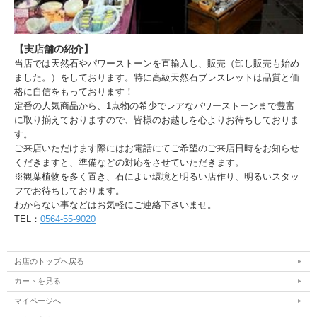
【実店舗の紹介】
当店では天然石やパワーストーンを直輸入し、販売（卸し販売も始め
ました。）をしております。特に高級天然石ブレスレットは品質と価
格に自信をもっております！
定番の人気商品から、1点物の希少でレアなパワーストーンまで豊富
に取り揃えておりますので、皆様のお越しを心よりお待ちしておりま
す。
ご来店いただけます際にはお電話にてご希望のご来店日時をお知らせ
くだきますと、準備などの対応をさせていただきます。
※観葉植物を多く置き、石によい環境と明るい店作り、明るいスタッ
フでお待ちしております。
わからない事などはお気軽にご連絡下さいませ。
TEL：
0564-55-9020
お店のトップへ戻る
カートを見る
マイページへ