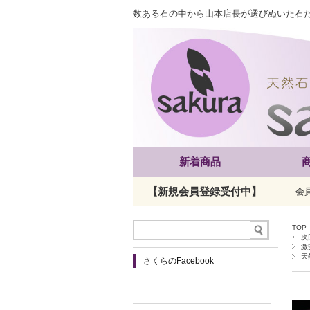
数ある石の中から山本店長が選びぬいた石
新着商品
【新規会員登録受付中】
会
TOP
次
激
天
さくらのFacebook