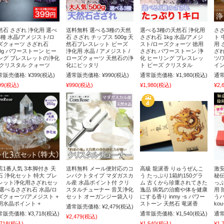
然石 さざれ 浄化用 選べ
送料無料 選べる3種の天然
選べる3種の天然石 浄化用
さざ
3種 水晶/アメジスト/ロ
石 さざれ チップス 500g 天
さざれ石 1kg 水晶/アメジ
ト 
ズクォーツ さざれ石
然石ブレスレット ビーズ
スト/ローズクォーツ 徳用
用 
00g パワーストーン ヒー
浄化用 水晶 / アメジスト /
さざれ パワーストーン 浄
ざれ
ング ブレスレットの浄化
ローズクォーツ 天然石の浄
化 ヒーリング ブレスレッ
ツ/
 クリスタル クォーツ
化にピッタリ
ト ビーズ クリスタル
イン
常販売価格:
¥399
(税込)
通常販売価格:
¥990
(税込)
通常販売価格:
¥1,980
(税込)
通常
99
(税込)
¥990
(税込)
¥1,980
(税込)
¥2,
店1番人気 3本脚付き 天
送料無料 メール便対応のコ
高級 龍涎香 りゅうぜんこ
激安
石 浄化セット 特大 ブレ
ンパクトタイプ マダガスカ
う たっぷり1箱約150グラ
秘伝
レット浄化用さざれセッ
ル産 水晶ポイント付 クリ
ム 古くから珍重されてきた
っぷ
 選べるさざれ石 水晶/ロ
スタルチューナー 音叉浄化
逸品 病気の治癒や体を健康
用 
ズクォーツ/アメジスト +
セット オーガンジー袋入り
にする香り inmy -s パワー
う
明水晶ポイント +
ストーン 天然石 竜涎香
ko
通常販売価格:
¥2,479
(税込)
常販売価格:
¥3,718
(税込)
通常販売価格:
¥1,540
(税込)
通常
¥2,479
(税込)
,718
(税込)
¥1,540
(税込)
¥1,