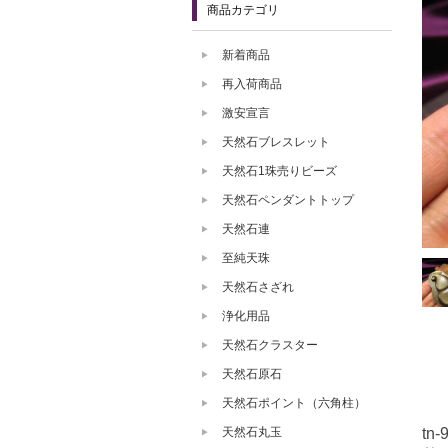
商品カテゴリ
新着商品
再入荷商品
激安宣言
天然石ブレスレット
天然石1珠売りビーズ
天然石ペンダントトップ
天然石連
至純天珠
天然石さざれ
浄化用品
天然石クラスター
天然石原石
天然石ポイント（六角柱）
天然石丸玉
tn-