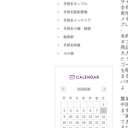
サ
天然石タンブル
全
天然石彫刻置物
産
メ
天然石インテリア
グ
天然石小物・雑貨
-
名
副資材
オ
天然石特集
商
大
その他
た
ゴ
を
ま
バ
よ
2026/08
日
月
火
水
木
金
土
瓢
中
1
ま
2
3
4
5
6
7
8
『
9
10
11
12
13
14
15
て
16
17
18
19
20
21
22
ま