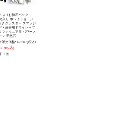
っぷりお徳用パック
00g入り ホワイトセージ
付きクラスター スマッジ
グ・薫香用ドライハーブ
リフォルニア産 パワース
ーン 天然石
常販売価格:
¥2,607
(税込)
,607
(税込)
 9 個