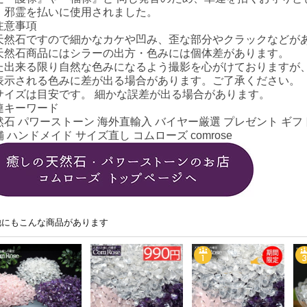
、邪霊を払いに使用されました。
注意事項
天然石ですので細かなカケや凹み、歪な部分やクラックなどが
天然石商品にはシラーの出方・色みには個体差があります。
た出来る限り自然な色みになるよう撮影を心がけておりますが
表示される色みに差が出る場合があります。ご了承ください。
サイズは目安です。 細かな誤差が出る場合があります。
連キーワード
然石 パワーストーン 海外直輸入 バイヤー厳選 プレゼント ギフト
 ハンドメイド サイズ直し コムローズ comrose
他にもこんな商品があります