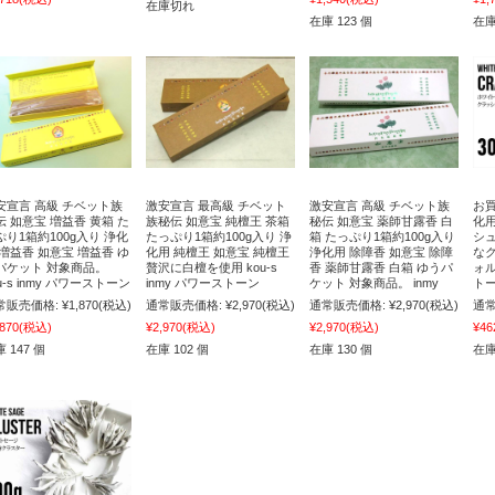
在庫切れ
在庫 123 個
在庫
安宣言 高級 チベット族
激安宣言 最高級 チベット
激安宣言 高級 チベット族
お買
伝 如意宝 増益香 黄箱 た
族秘伝 如意宝 純檀王 茶箱
秘伝 如意宝 薬師甘露香 白
化
ぷり1箱約100g入り 浄化
たっぷり1箱約100g入り 浄
箱 たっぷり1箱約100g入り
シ
 増益香 如意宝 増益香 ゆ
化用 純檀王 如意宝 純檀王
浄化用 除障香 如意宝 除障
な
パケット 対象商品。
贅沢に白檀を使用 kou-s
香 薬師甘露香 白箱 ゆうパ
ォル
u-s inmy パワーストーン
inmy パワーストーン
ケット 対象商品。 inmy
トー
常販売価格:
¥1,870
(税込)
通常販売価格:
¥2,970
(税込)
通常販売価格:
¥2,970
(税込)
通常
,870
(税込)
¥2,970
(税込)
¥2,970
(税込)
¥46
 147 個
在庫 102 個
在庫 130 個
在庫