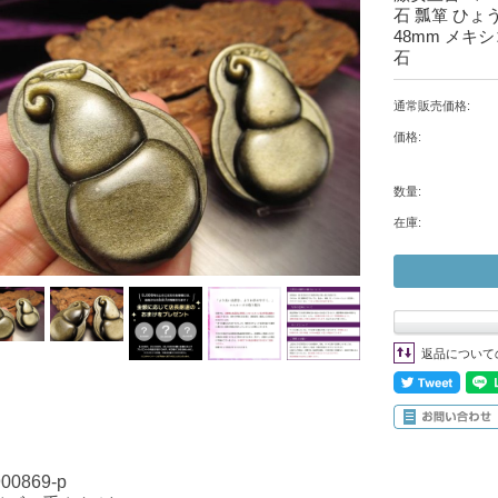
石 瓢箪 ひょ
48mm メキシ
石
通常販売価格:
価格:
数量:
在庫:
返品について
900869-p