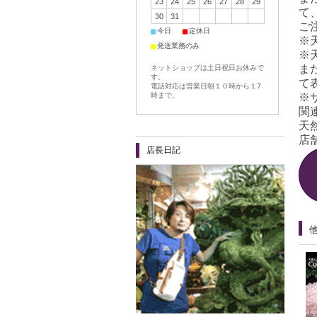
23
24
25
26
27
28
29
て
30
31
ご
■
■
今日
定休日
※
■
発送業務のみ
※
ま
ネットショップは土日祝日お休みで
す。
て
電話対応は営業日朝１０時から１7
時まで。
※
関
天
店舗
店長日記