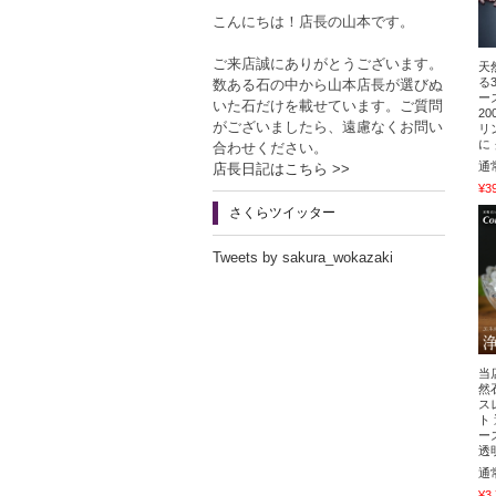
こんにちは！店長の山本です。
ご来店誠にありがとうございます。
天
る
数ある石の中から山本店長が選びぬ
ー
いた石だけを載せています。ご質問
2
がございましたら、遠慮なくお問い
リ
に
合わせください。
通
店長日記はこちら >>
¥3
さくらツイッター
Tweets by sakura_wokazaki
当
然
ス
ト
ー
透
通
¥3