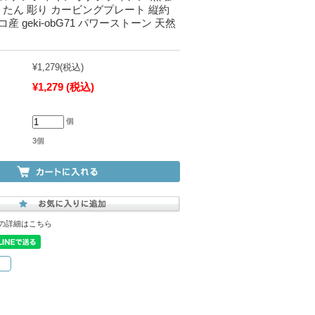
うたん 彫り カービングプレート 縦約
コ産 geki-obG71 パワーストーン 天然
¥1,279
(税込)
¥1,279
(税込)
個
3個
の詳細はこちら