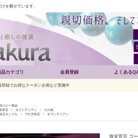
だけを載せています。
商品カテゴリ
会員登録
よくあるQ
員登録でお得なクーポン企画など実施中
回コピー商品
安宣言
オブシディアン
その他
然石タンブル
ア行天然石
オブシディアン
激安宣言 ゴ