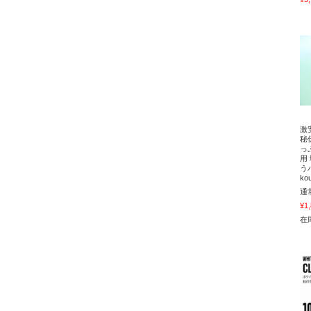
激
秘
っ
用
う
ko
通
¥1
在庫