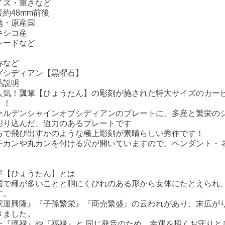
イズ・重さなど
長約48mm前後
地・原産国
キシコ産
レードなど
称など
ブシディアン【黒曜石】
品説明
人気！瓢箪【ひょうたん】の彫刻が施された特大サイズのカー
！！
ールデンシャインオブシディアンのプレートに、多産と繁栄の
彫り込んだ、迫力のあるプレートです
るで飛び出すかのような極上彫刻が素晴らしい秀作です！
チカンや丸カンを付ける穴が開いていますので、ペンダント・
箪【ひょうたん】とは
国で種が多いことと胴にくびれのある形から女体にたとえられ
す。
家運興隆』『子孫繁栄』『商売繁盛』の云われがあり、末広が
きました。
た『護禄』や『福禄』と 同じ発音のため、幸運を招くお守りと