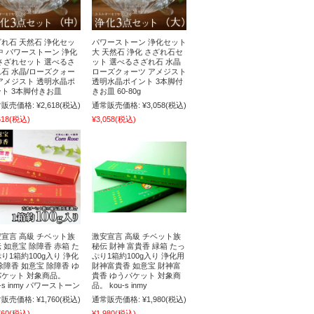
れ石 天然石 浄化セッ
パワーストーン 浄化セット
中 パワーストーン 浄化
大 天然石 浄化 さざれ石セ
さざれセット 選べるさ
ット 選べるさざれ石 水晶
石 水晶/ローズクォー
ローズクォーツ アメジスト
アメジスト 透明水晶ポ
透明水晶ポイント 3本脚付
ト 3本脚付きお皿
きお皿 60-80g
販売価格:
¥2,618
(税込)
通常販売価格:
¥3,058
(税込)
618
(税込)
¥3,058
(税込)
宣言 高級 チベット族
激安宣言 高級 チベット族
 如意宝 除障香 赤箱 た
秘伝 財神 富貴香 緑箱 たっ
り1箱約100g入り 浄化
ぷり1箱約100g入り 浄化用
除障香 如意宝 除障香 ゆ
財神富貴香 如意宝 財神富
パケット 対象商品。
貴香 ゆうパケット 対象商
u-s inmy パワーストーン
品。 kou-s inmy
販売価格:
¥1,760
(税込)
通常販売価格:
¥1,980
(税込)
760
(税込)
¥1,980
(税込)