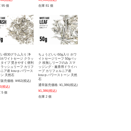
 95 個
在庫 81 個
い得30グラム入り 浄
ちょうどいい50g入り ホワ
用ホワイトセージ クラッ
イトセージリーフ 50gパッ
ュタイプ 焚きやすく便利
ク 枝無しリーフのみ スマ
クラッシュリーフ カリフ
ッジング・薫香用ドライハ
ニア産 kou-p パワース
ーブ カリフォルニア産
ン 天然石
kou-p パワーストーン 天然
石
販売価格:
¥462
(税込)
通常販売価格:
¥1,386
(税込)
2
(税込)
¥1,386
(税込)
 5 個
在庫 2 個