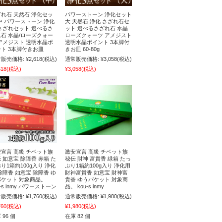
れ石 天然石 浄化セッ
パワーストーン 浄化セット
中 パワーストーン 浄化
大 天然石 浄化 さざれ石セ
さざれセット 選べるさ
ット 選べるさざれ石 水晶
石 水晶/ローズクォー
ローズクォーツ アメジスト
アメジスト 透明水晶ポ
透明水晶ポイント 3本脚付
ト 3本脚付きお皿
きお皿 60-80g
販売価格:
¥2,618
(税込)
通常販売価格:
¥3,058
(税込)
618
(税込)
¥3,058
(税込)
宣言 高級 チベット族
激安宣言 高級 チベット族
 如意宝 除障香 赤箱 た
秘伝 財神 富貴香 緑箱 たっ
り1箱約100g入り 浄化
ぷり1箱約100g入り 浄化用
除障香 如意宝 除障香 ゆ
財神富貴香 如意宝 財神富
パケット 対象商品。
貴香 ゆうパケット 対象商
u-s inmy パワーストーン
品。 kou-s inmy
販売価格:
¥1,760
(税込)
通常販売価格:
¥1,980
(税込)
760
(税込)
¥1,980
(税込)
 96 個
在庫 82 個