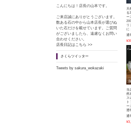
こんにちは！店長の山本です。
天
る
ご来店誠にありがとうございます。
ー
2
数ある石の中から山本店長が選びぬ
リ
いた石だけを載せています。ご質問
に
がございましたら、遠慮なくお問い
通
合わせください。
¥3
店長日記はこちら >>
さくらツイッター
Tweets by sakura_wokazaki
当
然
ス
ト
ー
透
通
¥3