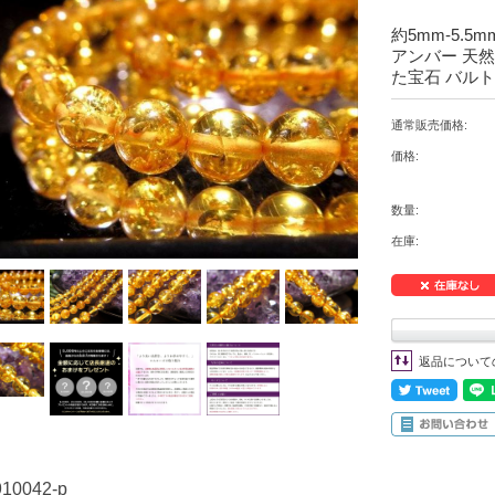
約5mm-5.
アンバー 天然
た宝石 バルト
通常販売価格:
価格:
数量:
在庫:
返品について
910042-p