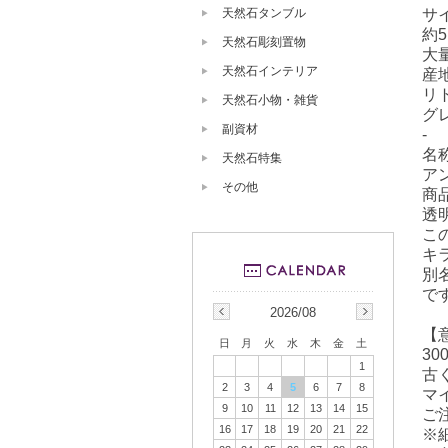
サ
天然石タンブル
約5
天然石彫刻置物
大
天然石インテリア
産
リ
天然石小物・雑貨
グ
副資材
-
名
天然石特集
ア
その他
商
透
こ
キ
別
で
2026/08
【
日
月
火
水
木
金
土
3
1
古
2
3
4
5
6
7
8
マ
9
10
11
12
13
14
15
ご
16
17
18
19
20
21
22
※