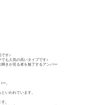
です♪
中でも人気の高いタイプです♪
の輝きが見る者を魅了するアンバー
バー。
。
るといわれています。
ます。