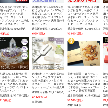
然石 さざれ 浄化用 選べ
送料無料 選べる3種の天然
選べる3種の天然石 浄化用
さざ
3種 水晶/アメジスト/ロ
石 さざれ チップス 500g 天
さざれ石 1kg 水晶/アメジ
ト 
ズクォーツ さざれ石
然石ブレスレット ビーズ
スト/ローズクォーツ 徳用
用 
00g パワーストーン ヒー
浄化用 水晶 / アメジスト /
さざれ パワーストーン 浄
ざれ
ング ブレスレットの浄化
ローズクォーツ 天然石の浄
化 ヒーリング ブレスレッ
ツ/
 クリスタル クォーツ
化にピッタリ
ト ビーズ クリスタル
イン
常販売価格:
¥399
(税込)
通常販売価格:
¥990
(税込)
通常販売価格:
¥1,980
(税込)
通常
99
(税込)
¥990
(税込)
¥1,980
(税込)
¥2,
店1番人気 3本脚付き 天
送料無料 メール便対応のコ
高級 龍涎香 りゅうぜんこ
激安
石 浄化セット 特大 ブレ
ンパクトタイプ マダガスカ
う たっぷり1箱約150グラ
秘伝
レット浄化用さざれセッ
ル産 水晶ポイント付 クリ
ム 古くから珍重されてきた
っぷ
 選べるさざれ石 水晶/ロ
スタルチューナー 音叉浄化
逸品 病気の治癒や体を健康
用 
ズクォーツ/アメジスト +
セット オーガンジー袋入り
にする香り inmy -s パワー
う
明水晶ポイント +
ストーン 天然石 竜涎香
ko
通常販売価格:
¥2,479
(税込)
常販売価格:
¥3,718
(税込)
通常販売価格:
¥1,540
(税込)
通常
¥2,479
(税込)
,718
(税込)
¥1,540
(税込)
¥1,
在庫切れ
在庫 124 個
在庫