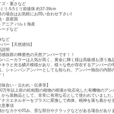
イズ・重さなど
ミリ-5.5ミリ前後珠 約37-39cm
量の場合はお気軽にお問い合わせ下さい!
地・原産国
トアニア バルト海産
レードなど
称など
ンバー【天然琥珀】
品説明
明感抜群の蜂蜜色の天然アンバーです！！
のハニーカラーは人気が高く、黄金に輝く様は高級感も漂う逸品
ラキラと光る鱗片模様があり、様々な色が存在するアンバーの
名、シャンパンアンバーとしても知られ、アンバー独自の内部
す！
意味合い・云われ・伝承等】
000万年以上前の松柏類の植物の樹液が化石化した有機物のアン
くから装飾品として、非常に有用な石として使われていました
イナスエネルギーをプラスに変換して肉体、精神を落ち着かせ
注意事項
細かなカケや凹み、歪な部分やクラックなどがある場合があり