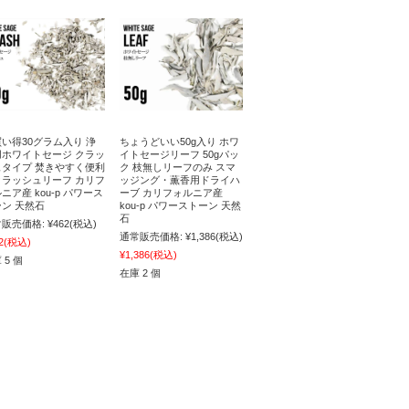
い得30グラム入り 浄
ちょうどいい50g入り ホワ
用ホワイトセージ クラッ
イトセージリーフ 50gパッ
ュタイプ 焚きやすく便利
ク 枝無しリーフのみ スマ
クラッシュリーフ カリフ
ッジング・薫香用ドライハ
ニア産 kou-p パワース
ーブ カリフォルニア産
ン 天然石
kou-p パワーストーン 天然
石
販売価格:
¥462
(税込)
通常販売価格:
¥1,386
(税込)
2
(税込)
¥1,386
(税込)
 5 個
在庫 2 個