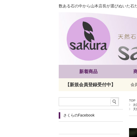
数ある石の中から山本店長が選びぬいた石
新着商品
【新規会員登録受付中】
会
TOP
次
天
さくらのFacebook