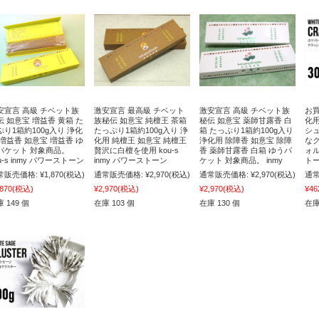
安宣言 高級 チベット族
激安宣言 最高級 チベット
激安宣言 高級 チベット族
お買
伝 如意宝 増益香 黄箱 た
族秘伝 如意宝 純檀王 茶箱
秘伝 如意宝 薬師甘露香 白
化
ぷり1箱約100g入り 浄化
たっぷり1箱約100g入り 浄
箱 たっぷり1箱約100g入り
シ
 増益香 如意宝 増益香 ゆ
化用 純檀王 如意宝 純檀王
浄化用 除障香 如意宝 除障
な
パケット 対象商品。
贅沢に白檀を使用 kou-s
香 薬師甘露香 白箱 ゆうパ
ォル
u-s inmy パワーストーン
inmy パワーストーン
ケット 対象商品。 inmy
トー
常販売価格:
¥1,870
(税込)
通常販売価格:
¥2,970
(税込)
通常販売価格:
¥2,970
(税込)
通常
,870
(税込)
¥2,970
(税込)
¥2,970
(税込)
¥46
 149 個
在庫 103 個
在庫 130 個
在庫