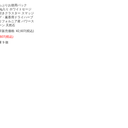
っぷりお徳用パック
00g入り ホワイトセージ
付きクラスター スマッジ
グ・薫香用ドライハーブ
リフォルニア産 パワース
ーン 天然石
常販売価格:
¥2,607
(税込)
,607
(税込)
 9 個