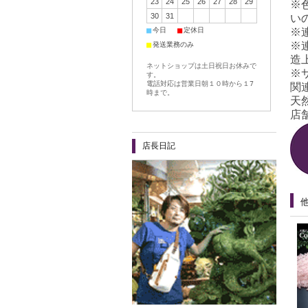
23
24
25
26
27
28
29
※
30
31
い
■
■
※
今日
定休日
※
■
発送業務のみ
造
ネットショップは土日祝日お休みで
※
す。
電話対応は営業日朝１０時から１7
関
時まで。
天
店舗
店長日記