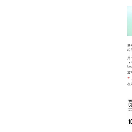
激
秘
っ
用
う
ko
通
¥1
在庫