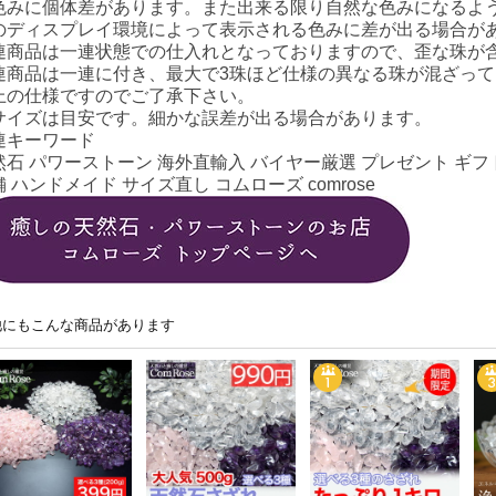
色みに個体差があります。また出来る限り自然な色みになるよ
のディスプレイ環境によって表示される色みに差が出る場合が
連商品は一連状態での仕入れとなっておりますので、歪な珠が
連商品は一連に付き、最大で3珠ほど仕様の異なる珠が混ざっ
上の仕様ですのでご了承下さい。
サイズは目安です。細かな誤差が出る場合があります。
連キーワード
然石 パワーストーン 海外直輸入 バイヤー厳選 プレゼント ギフト
 ハンドメイド サイズ直し コムローズ comrose
他にもこんな商品があります