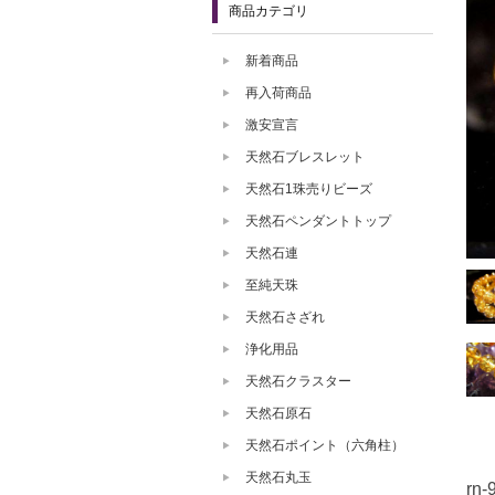
商品カテゴリ
新着商品
再入荷商品
激安宣言
天然石ブレスレット
天然石1珠売りビーズ
天然石ペンダントトップ
天然石連
至純天珠
天然石さざれ
浄化用品
天然石クラスター
天然石原石
天然石ポイント（六角柱）
天然石丸玉
rn-