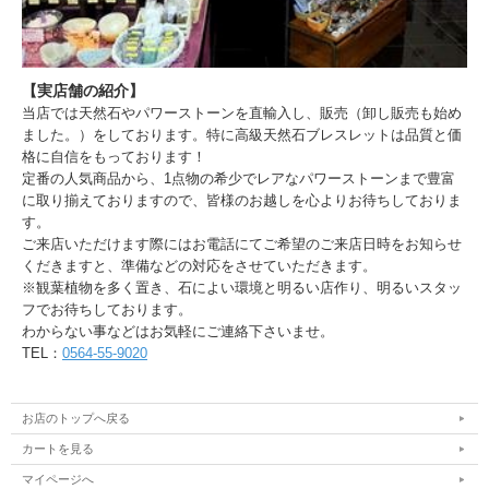
【実店舗の紹介】
当店では天然石やパワーストーンを直輸入し、販売（卸し販売も始め
ました。）をしております。特に高級天然石ブレスレットは品質と価
格に自信をもっております！
定番の人気商品から、1点物の希少でレアなパワーストーンまで豊富
に取り揃えておりますので、皆様のお越しを心よりお待ちしておりま
す。
ご来店いただけます際にはお電話にてご希望のご来店日時をお知らせ
くだきますと、準備などの対応をさせていただきます。
※観葉植物を多く置き、石によい環境と明るい店作り、明るいスタッ
フでお待ちしております。
わからない事などはお気軽にご連絡下さいませ。
TEL：
0564-55-9020
お店のトップへ戻る
カートを見る
マイページへ