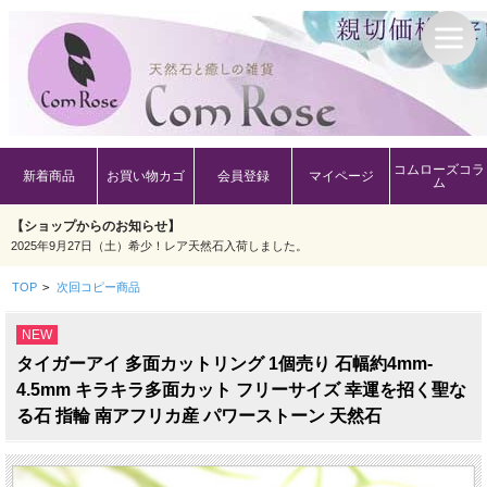
コムローズコラ
新着商品
お買い物カゴ
会員登録
マイページ
ム
【ショップからのお知らせ】
2025年9月27日（土）希少！レア天然石入荷しました。
TOP
>
次回コピー商品
NEW
タイガーアイ 多面カットリング 1個売り 石幅約4mm-
4.5mm キラキラ多面カット フリーサイズ 幸運を招く聖な
る石 指輪 南アフリカ産 パワーストーン 天然石