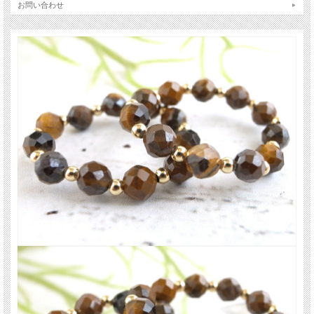
お問い合わせ
ご注意事項
※天然石ですので細かなカケや凹み、歪な部分やクラックなどがある場合があり
ます。
※出来る限り自然な色みになるよう撮影を心がけておりますが、お使いのディス
プレイ環境によって表示される色みに差が出る場合があります。ご了承下さい。
※サイズは目安です。細かな誤差が出る場合があります。
関連キーワード
天然石 パワーストーン 海外直輸入 バイヤー厳選 プレゼント ギフト メンズ レデ
ィース 卸し 卸価格 実店舗 ハンドメイド サイズ直し コムローズ comrose