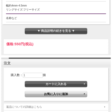
幅約4mm-4.5mm
リングサイズ:フリーサイズ
名称など
タイガーアイ【虎目石】
▼ 商品説明の続きを見る ▼
商品説明
独特の美しい縞模様と、光の角度によって艶やかな輝きを放つタイガーアイのカ
価格:
550円
(税込)
ットリングが入荷しました！
ゴム仕様のため、着脱がスムーズで指に優しくフィットします。
ダークブラウンから温かみのあるハニーゴールドまで、一粒ごとに異なるアース
注文
カラーのグラデーションが魅力。
多面カットが施されているため、手元を動かすたびにタイガーアイ特有のシャー
プできらりとした輝きが覗きます。
購入数：
個
間に挟んだゴールドビーズがリッチなアクセントとなり、カジュアルさを抑えた
大人のためのエレガントなデザインです。
【意味合い・云われ・伝承等】
力と財力の象徴や魔除けのお守りとして、古くから使われていました。『お金が
たまる石』といわれます。
代表的な金運の石タイガーアイは、男性からの人気の根強いパワーストーンで
す。
返品についての詳細はこちら
数に限りがございますので、お早めに！