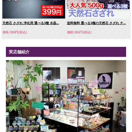
天然石 さざれ 浄化用 選べる3種 水晶...
送料無料 選べる3種の天然石 さざれ チ...
価格:399円(税込)
価格:990円(税込)
実店舗紹介