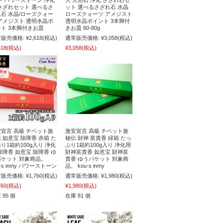
中 パワーストーン 浄化
大 天然石 浄化 さざれ石セ
さざれセット 選べるさ
ット 選べるさざれ石 水晶
石 水晶/ローズクォー
ローズクォーツ アメジスト
アメジスト 透明水晶ポ
透明水晶ポイント 3本脚付
ト 3本脚付きお皿
きお皿 60-80g
販売価格:
¥2,618
(税込)
通常販売価格:
¥3,058
(税込)
618
(税込)
¥3,058
(税込)
宣言 高級 チベット族
激安宣言 高級 チベット族
 如意宝 除障香 赤箱 た
秘伝 財神 富貴香 緑箱 たっ
り1箱約100g入り 浄化
ぷり1箱約100g入り 浄化用
除障香 如意宝 除障香 ゆ
財神富貴香 如意宝 財神富
パケット 対象商品。
貴香 ゆうパケット 対象商
u-s inmy パワーストーン
品。 kou-s inmy
販売価格:
¥1,760
(税込)
通常販売価格:
¥1,980
(税込)
760
(税込)
¥1,980
(税込)
 95 個
在庫 81 個