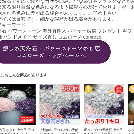
天然石ですので細かなカケや凹み、歪な部分やクラックなどが
出来る限り自然な色みになるよう撮影を心がけておりますが、
示される色みに差が出る場合があります。ご了承下さい。
サイズは目安です。細かな誤差が出る場合があります。
連キーワード
然石 パワーストーン 海外直輸入 バイヤー厳選 プレゼント ギフト
 ハンドメイド サイズ直し コムローズ comrose
他にもこんな商品があります
然石 さざれ 浄化用 選べ
送料無料 選べる3種の天然
選べる3種の天然石 浄化用
さざ