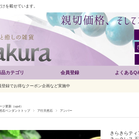
だけを載せています。
商品カテゴリ
会員登録
よくあるQ
員登録でお得なクーポン企画など実施中
ージ更新（upd）
然石ペンダントトップ
ア行天然石
アンバー
きらきらティ
ネックレス 石