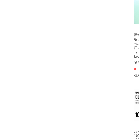
激
秘
っ
用
う
ko
通
¥1
在庫
た
1