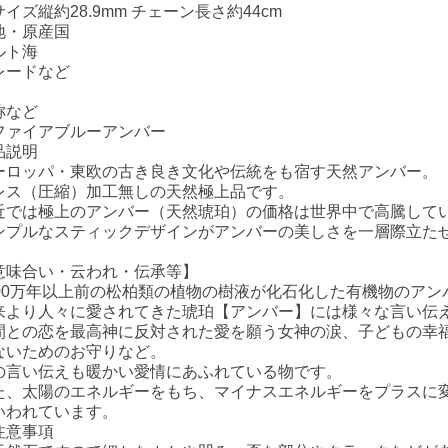
イズ縦約28.9mm チェーン長さ約44cm
地・原産国
ルト海
レードなど
称など
ファイアブルーアンバー
品説明
ーロッパ・東欧の古き良き文化や伝統をも宿す天然アンバー。
レス（圧縮）加工無しの天然極上品です。
近では極上のアンバー（天然琥珀）の価格は世界中で高騰して
ンプルなスティックデザインがアンバーの美しさを一層際立た
意味合い・云われ・伝承等】
000万年以上前の松柏類の植物の樹液が化石化した有機物のアン
来より人々に愛されてきた琥珀【アンバー】には様々な言い伝
間との恋を最高神に反対された愛を願う女神の涙、子どもの幸
ないためのお守りなど。
の言い伝えも暖かい愛情にあふれている物です。
た、太陽のエネルギーをもち、マイナスエネルギーをプラスに
いわれています。
注意事項