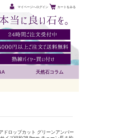
マイページへログイン
カートをみる
&A
天然石コラム
アドロップカット グリーンアンバー
サイズ縦約28.9mm チェーン長さ約