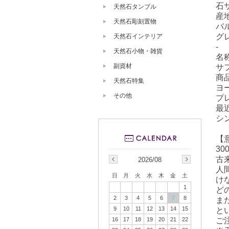
石サ
天然石タンブル
産
天然石彫刻置物
バ
グ
天然石インテリア
-
天然石小物・雑貨
名
副資材
サ
商
天然石特集
ヨ
その他
プ
最
シ
【
3
古
2026/08
人
日
月
火
水
木
金
土
け
1
ど
2
3
4
5
6
7
8
ま
9
10
11
12
13
14
15
と
16
17
18
19
20
21
22
ご