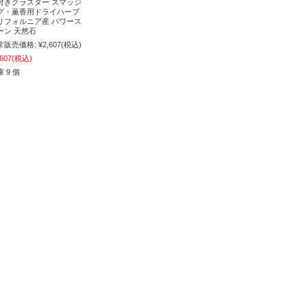
付きクラスター スマッジ
グ・薫香用ドライハーブ
リフォルニア産 パワース
ーン 天然石
常販売価格:
¥2,607
(税込)
,607
(税込)
 9 個