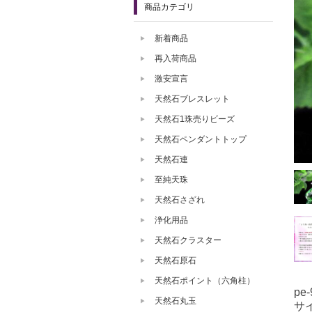
商品カテゴリ
新着商品
再入荷商品
激安宣言
天然石ブレスレット
天然石1珠売りビーズ
天然石ペンダントトップ
天然石連
至純天珠
天然石さざれ
浄化用品
天然石クラスター
天然石原石
天然石ポイント（六角柱）
pe-
天然石丸玉
サ