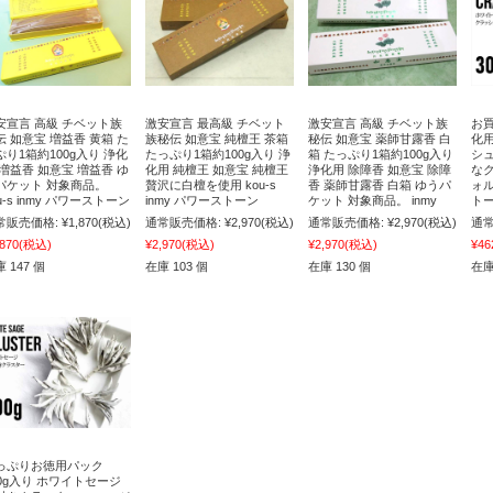
安宣言 高級 チベット族
激安宣言 最高級 チベット
激安宣言 高級 チベット族
お買
伝 如意宝 増益香 黄箱 た
族秘伝 如意宝 純檀王 茶箱
秘伝 如意宝 薬師甘露香 白
化
ぷり1箱約100g入り 浄化
たっぷり1箱約100g入り 浄
箱 たっぷり1箱約100g入り
シ
 増益香 如意宝 増益香 ゆ
化用 純檀王 如意宝 純檀王
浄化用 除障香 如意宝 除障
な
パケット 対象商品。
贅沢に白檀を使用 kou-s
香 薬師甘露香 白箱 ゆうパ
ォル
u-s inmy パワーストーン
inmy パワーストーン
ケット 対象商品。 inmy
トー
常販売価格:
¥1,870
(税込)
通常販売価格:
¥2,970
(税込)
通常販売価格:
¥2,970
(税込)
通常
,870
(税込)
¥2,970
(税込)
¥2,970
(税込)
¥46
 147 個
在庫 103 個
在庫 130 個
在庫
っぷりお徳用パック
00g入り ホワイトセージ