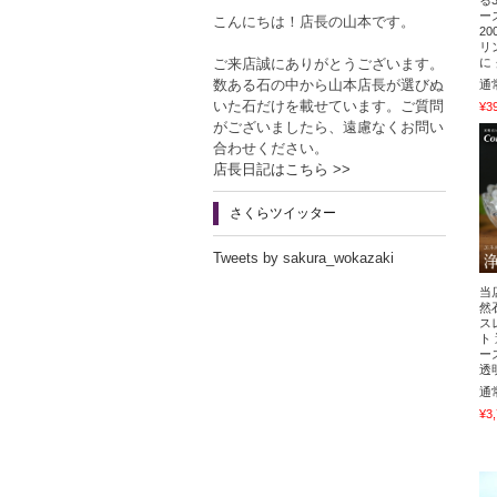
る
ー
こんにちは！店長の山本です。
2
リ
ご来店誠にありがとうございます。
に
数ある石の中から山本店長が選びぬ
通
いた石だけを載せています。ご質問
¥3
がございましたら、遠慮なくお問い
合わせください。
店長日記はこちら >>
さくらツイッター
Tweets by sakura_wokazaki
当
然
ス
ト
ー
透
通
¥3