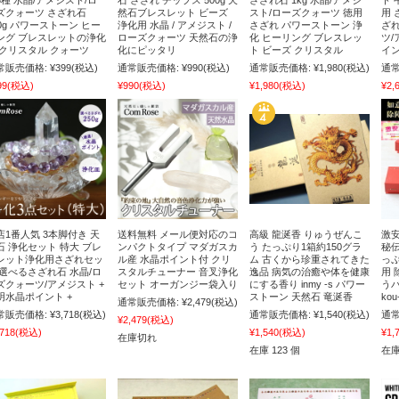
3種 水晶/アメジスト/ロ
石 さざれ チップス 500g 天
さざれ石 1kg 水晶/アメジ
ト 
ズクォーツ さざれ石
然石ブレスレット ビーズ
スト/ローズクォーツ 徳用
用 
00g パワーストーン ヒー
浄化用 水晶 / アメジスト /
さざれ パワーストーン 浄
ざれ
ング ブレスレットの浄化
ローズクォーツ 天然石の浄
化 ヒーリング ブレスレッ
ツ/
 クリスタル クォーツ
化にピッタリ
ト ビーズ クリスタル
イン
常販売価格:
¥399
(税込)
通常販売価格:
¥990
(税込)
通常販売価格:
¥1,980
(税込)
通常
99
(税込)
¥990
(税込)
¥1,980
(税込)
¥2,
店1番人気 3本脚付き 天
送料無料 メール便対応のコ
高級 龍涎香 りゅうぜんこ
激安
石 浄化セット 特大 ブレ
ンパクトタイプ マダガスカ
う たっぷり1箱約150グラ
秘伝
レット浄化用さざれセッ
ル産 水晶ポイント付 クリ
ム 古くから珍重されてきた
っぷ
 選べるさざれ石 水晶/ロ
スタルチューナー 音叉浄化
逸品 病気の治癒や体を健康
用 
ズクォーツ/アメジスト +
セット オーガンジー袋入り
にする香り inmy -s パワー
う
明水晶ポイント +
ストーン 天然石 竜涎香
ko
通常販売価格:
¥2,479
(税込)
常販売価格:
¥3,718
(税込)
通常販売価格:
¥1,540
(税込)
通常
¥2,479
(税込)
,718
(税込)
¥1,540
(税込)
¥1,
在庫切れ
在庫 123 個
在庫