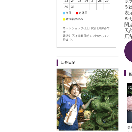
※
23
24
25
26
27
28
29
※
30
31
表
■
■
今日
定休日
※
■
発送業務のみ
関
ネットショップは土日祝日お休みで
天
す。
店舗
電話対応は営業日朝１０時から１7
時まで。
店長日記
天