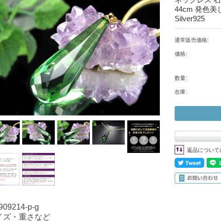
44cm 発色
Silver925
通常販売価格:
価格:
数量:
在庫:
返品について
909214-p-g
イズ・重さなど