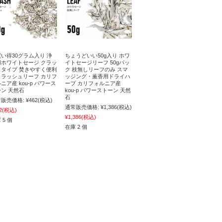
い得30グラム入り 浄
ちょうどいい50g入り ホワ
用ホワイトセージ クラッ
イトセージリーフ 50gパッ
ュタイプ 焚きやすく便利
ク 枝無しリーフのみ スマ
クラッシュリーフ カリフ
ッジング・薫香用ドライハ
ニア産 kou-p パワース
ーブ カリフォルニア産
ン 天然石
kou-p パワーストーン 天然
石
販売価格:
¥462
(税込)
通常販売価格:
¥1,386
(税込)
2
(税込)
¥1,386
(税込)
 5 個
在庫 2 個