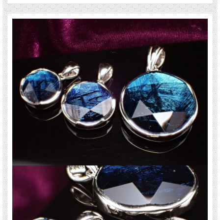
六芒星
六芒星は古代より魔除けとして使われました。
シュメル文明やバビロニアなどの古代オリエントで使われていました。人類の文
明と同じくらい歴史のある魔除けです。
六芒星は五芒星と同様に一筆書きができます。線に切れ目がないので悪霊を結界
のなかに閉じ込めたり、逆に結界のなかに悪霊が入らないようにできると云われ
ています。
ご注意事項
※入荷時期によりバチカンに若干のデザインの違いがあります。
※天然石ですので細かなカケや凹み、歪な部分やクラックなどがある場合があり
ます。
※天然石商品には色みに個体差があります。
また出来る限り自然な色みになるよう撮影を心がけておりますが、お使いのディ
スプレイ環境によって表示される色みに差が出る場合があります。
ご了承ください。
※サイズは目安です。 細かな誤差が出る場合があります。
関連キーワード
天然石 パワーストーン 海外直輸入 バイヤー厳選 プレゼント ギフト メンズ レデ
ィース 卸し 卸価格 実店舗 ハンドメイド サイズ直し コムローズ comrose