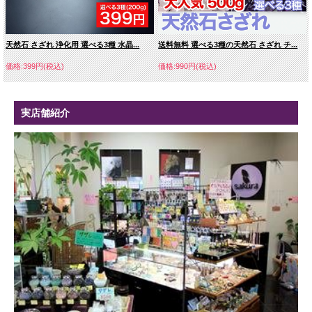
天然石 さざれ 浄化用 選べる3種 水晶...
送料無料 選べる3種の天然石 さざれ チ...
価格:399円(税込)
価格:990円(税込)
実店舗紹介