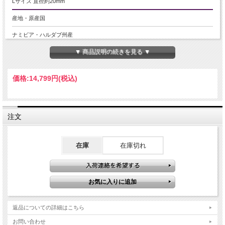
Lサイズ 直径約20mm
産地・原産国
ナミビア・ハルダブ州産
▼ 商品説明の続きを見る ▼
グレードなど
-
価格:
14,799円
(税込)
名称など
ギベオン/隕石/メテオライト
注文
商品説明
鉄隕石であるギベオンメテオライトペンダント入荷です！！
神秘的なウィドマンシュテッテン構造と言われる網目模様は、鉄とニッケルが非
在庫
在庫切れ
常に長い時間をかけて
ゆっくりと冷えて固まることから生まれるものと言われます。
これは地球上では再現することが不可能と言われ、成分的にも地球上には存在し
ない物質が、超微量ですが、含まれていると言われます。
【ギベオンとは】
ギベオンは、4億5千万年前に地球に飛来したといわれていますが、ギベオン隕石
返品についての詳細はこちら
として発見されたのはヨーロッパ人によって「1836年」にナミビアで発見された
といわれています。
お問い合わせ
宇宙からやってきた鉱物の中でも最も有名なメテオライト。