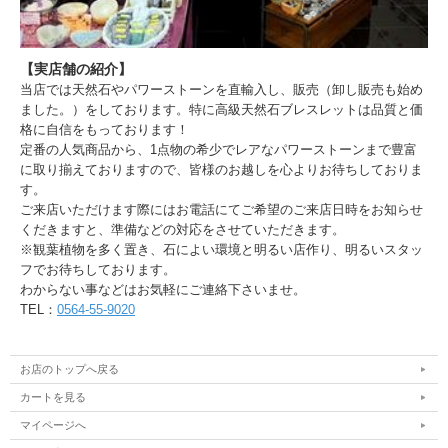
【実店舗の紹介】
当店では天然石やパワーストーンを直輸入し、販売（卸し販売も始め
ました。）をしております。特に高級天然石ブレスレットは品質と価
格に自信をもっております！
定番の人気商品から、1点物の希少でレアなパワーストーンまで豊富
に取り揃えておりますので、皆様のお越しを心よりお待ちしておりま
す。
ご来店いただけます際にはお電話にてご希望のご来店日時をお知らせ
くだきますと、準備などの対応をさせていただきます。
※観葉植物を多く置き、石によい環境と明るい店作り、明るいスタッ
フでお待ちしております。
わからない事などはお気軽にご連絡下さいませ。
TEL：
0564-55-9020
お店のトップへ戻る
カートを見る
マイページへ