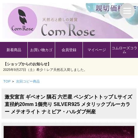
コムローズコラ
新着商品
お買い物カゴ
会員登録
マイページ
ム
【ショップからのお知らせ】
2025年9月27日（土）希少！レア天然石入荷しました。
TOP
>
次回コピー商品
激安宣言 ギベオン 隕石 六芒星 ペンダントトップ Lサイズ
直径約20mm 1個売り SILVER925 メタリックブルーカラ
ー メテオライト ナミビア・ハルダブ州産