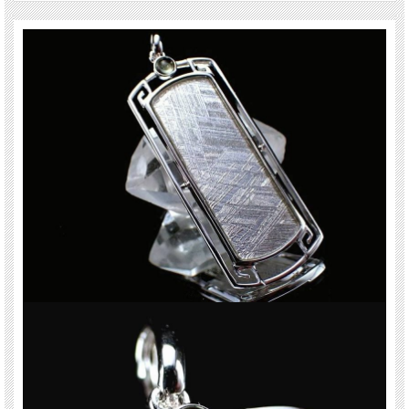
※天然石ですので細かなカケや凹み、歪な部分やクラックなどがある場合があり
ます。
※天然石商品には色みに個体差があります。
また出来る限り自然な色みになるよう撮影を心がけておりますが、お使いのディ
スプレイ環境によって表示される色みに差が出る場合があります。
ご了承ください。
※サイズは目安です。 細かな誤差が出る場合があります。
※表記のサイズはバチカンを含まない本体部分のサイズです。
関連キーワード
天然石 パワーストーン 海外直輸入 バイヤー厳選 プレゼント ギフト メンズ レデ
ィース 卸し 卸価格 実店舗 ハンドメイド サイズ直し コムローズ comrose