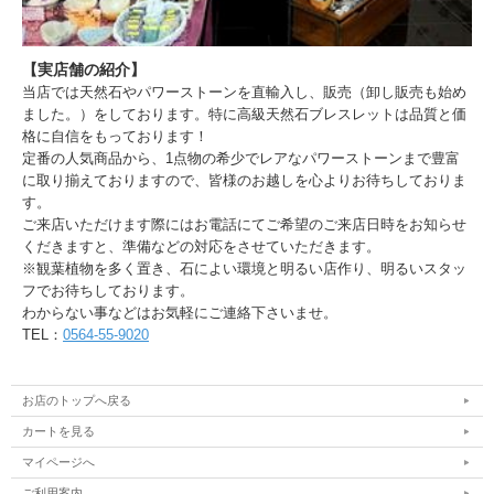
【実店舗の紹介】
当店では天然石やパワーストーンを直輸入し、販売（卸し販売も始め
ました。）をしております。特に高級天然石ブレスレットは品質と価
格に自信をもっております！
定番の人気商品から、1点物の希少でレアなパワーストーンまで豊富
に取り揃えておりますので、皆様のお越しを心よりお待ちしておりま
す。
ご来店いただけます際にはお電話にてご希望のご来店日時をお知らせ
くだきますと、準備などの対応をさせていただきます。
※観葉植物を多く置き、石によい環境と明るい店作り、明るいスタッ
フでお待ちしております。
わからない事などはお気軽にご連絡下さいませ。
TEL：
0564-55-9020
お店のトップへ戻る
カートを見る
マイページへ
ご利用案内