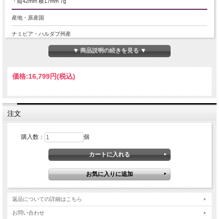
・縦42mm 横17mm 7g
産地・原産国
ナミビア・ハルダブ州産
▼ 商品説明の続きを見る ▼
グレードなど
-
価格:
16,799円
(税込)
名称など
ギベオン/隕石/メテオライト
注文
商品説明
※画像を裏表が写ったものへ変更いたしました。
購入数：
個
神秘的なウィドマンシュテッテン構造と言われる網目模様は、鉄とニッケルが非
常に長い時間をかけてゆっくりと冷えて固まることから生まれるものと言われま
す。
これは地球上では再現することが不可能と言われ、成分的にも地球上には存在し
ない物質が、超微量ですが含まれていると言われます。
ご注意事項
返品についての詳細はこちら
※入荷時期によりバチカンや裏面に若干のデザインの違いがあります。
お問い合わせ