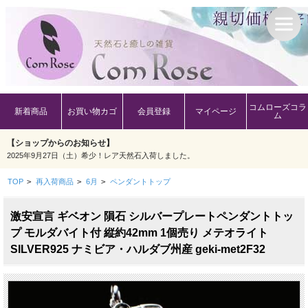
コムローズコラ
新着商品
お買い物カゴ
会員登録
マイページ
ム
【ショップからのお知らせ】
2025年9月27日（土）希少！レア天然石入荷しました。
TOP
>
再入荷商品
>
6月
>
ペンダントトップ
激安宣言 ギベオン 隕石 シルバープレートペンダントトッ
プ モルダバイト付 縦約42mm 1個売り メテオライト
SILVER925 ナミビア・ハルダブ州産 geki-met2F32