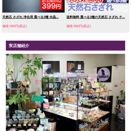
天然石 さざれ 浄化用 選べる3種 水晶...
送料無料 選べる3種の天然石 さざれ チ...
価格:399円(税込)
価格:990円(税込)
実店舗紹介