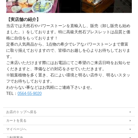
【実店舗の紹介】
当店では天然石やパワーストーンを直輸入し、販売（卸し販売も始め
ました。）をしております。特に高級天然石ブレスレットは品質と価
格に自信をもっております！
定番の人気商品から、1点物の希少でレアなパワーストーンまで豊富
に取り揃えておりますので、皆様のお越しを心よりお待ちしておりま
す。
ご来店いただけます際にはお電話にてご希望のご来店日時をお知らせ
くだきますと、準備などの対応をさせていただきます。
※観葉植物を多く置き、石によい環境と明るい店作り、明るいスタッ
フでお待ちしております。
わからない事などはお気軽にご連絡下さいませ。
TEL：
0564-55-9020
お店のトップへ戻る
カートを見る
マイページへ
ご利用案内