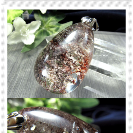
土地と繋がる力を強める。
ヒーリング効果。
ご注意事項
※1点物のため、現物の商品を撮影しております。
※トップのみの販売のため、チェーンは付属されません。
※サイズは目安です。 細かな誤差が出る場合があります。
※天然石商品のため、内包物の量・色みに個体差があります。 また出来る限り自
然な色みになるよう撮影を心がけておりますが、お使いのディスプレイ環境によ
って表示される色みに差が出る場合があります。 ご了承ください。
関連キーワード
天然石 パワーストーン 海外直輸入 バイヤー厳選 プレゼント ギフト メンズ レデ
ィース 卸し 卸価格 実店舗 ハンドメイド サイズ直し コムローズ comrose