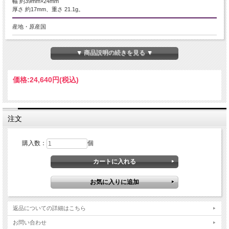
幅 約39mm×24mm
厚さ 約17mm、重さ 21.1g。
産地・原産国
ブラジル産
▼ 商品説明の続きを見る ▼
グレードなど
AAAAA
価格:
24,640円
(税込)
名称など
ガーデンクォーツ【庭園水晶】
注文
商品説明
購入数：
個
水晶の中に広がる神秘的な小宇宙、ガーデンクォーツ。
苔や鉱物が織りなす情景は、まるで龍神の棲むような庭園が広がっており、迫力
満点です。
透明感のある水晶に赤と緑のガーデンがしっかり入っており、眺める角度によっ
て表情が異なり、世界に一つだけの風景を見せてくれます。
自然の癒やしと龍神のパワーが、あなたを力強くサポートします。
お守りとして、また個性的なアクセサリーとして、この機会に是非どうぞ。
返品についての詳細はこちら
【意味合い云われ・伝承等】
お問い合わせ
長寿・健康・繁栄をつかさどる。