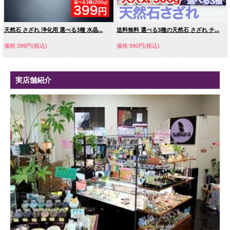
天然石 さざれ 浄化用 選べる3種 水晶...
送料無料 選べる3種の天然石 さざれ チ...
価格:399円(税込)
価格:990円(税込)
実店舗紹介