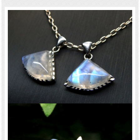
ご注意事項
※トップのみの販売のため、撮影に使用しているチェーンは付属されません。
※まとめて出品の為、サイズ(や色味)に若干差がでる場合があります。 ご了承下
さい。
※天然石ですので多少の傷、クラックはあります。宜しくお願い致します。
お香による浄化後 発送致します。
最後にあなたに幸福が訪れますように(*^_^*)
関連キーワード
天然石 パワーストーン 海外直輸入 バイヤー厳選 プレゼント ギフト メンズ レデ
ィース 卸し 卸価格 実店舗 ハンドメイド サイズ直し コムローズ comrose