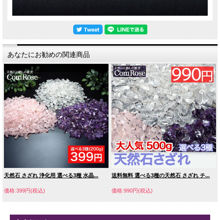
あなたにお勧めの関連商品
天然石 さざれ 浄化用 選べる3種 水晶...
送料無料 選べる3種の天然石 さざれ チ...
価格:399円(税込)
価格:990円(税込)