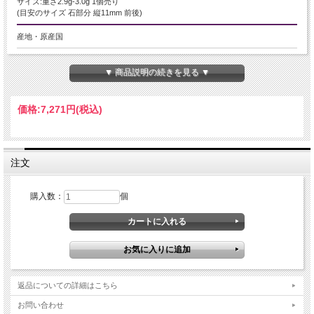
サイズ:重さ2.9g-3.0g 1個売り
(目安のサイズ 石部分 縦11mm 前後)
産地・原産国
スリランカ産
▼ 商品説明の続きを見る ▼
グレードなど
AAAA+
価格:
7,271円
(税込)
名称など
ブルームーンストーン【月長石】
注文
商品説明
購入数：
個
ブルームーンストーン
6月の誕生石としても有名なムーンストーン
つやつやシラームーンストーンペンダントトップです
透明度抜群で、くっきりブルーシラーを放つ可愛らしいムーンストーンで、装飾
の枠が高級感もアップ
ストーンキーワード
返品についての詳細はこちら
永遠の愛。
女性性を高める。
お問い合わせ