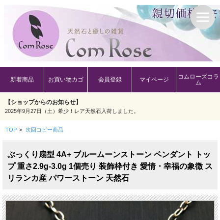
コムローズコラ
新着商品
お買い物カゴ
会員登録
マイページ
ム
【ショップからのお知らせ】
2025年9月27日（土）希少！レア天然石入荷しました。
TOP
>
次回コピー商品
ぷっくり扇型 4A+ ブルームーンストーン ペンダント トッ
プ 重さ2.9g-3.0g 1個売り 装飾枠付き 愛情・幸福の象徴 ス
リランカ産 パワーストーン 天然石