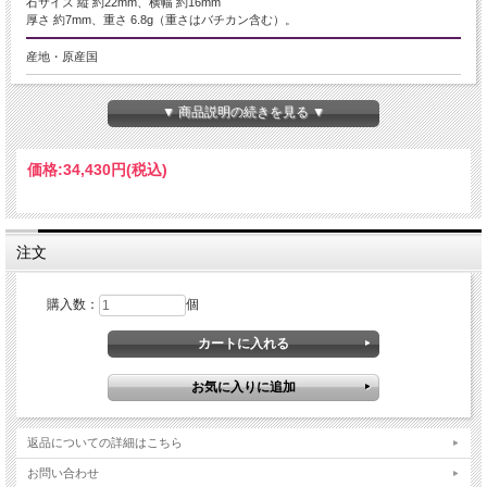
石サイズ 縦 約22mm、横幅 約16mm
厚さ 約7mm、重さ 6.8g（重さはバチカン含む）。
産地・原産国
ブラジル産
▼ 商品説明の続きを見る ▼
グレードなど
５Ａ
価格:
34,430円
(税込)
名称など
スーパーセブン
注文
商品説明
購入数：
個
海外にてバイヤー厳選、スーパーセブンペンダントトップ！！
7つの鉱物が共存することでその名の付いたスーパーセブン。
当店バイヤーが厳選した、極上品が数量限定で入荷しました！
個性的かつ天然石好きの心をくすぐる魅力的なインクルージョン♪
透明度の良い上質な水晶に美しい個性が煌いています！！
限定少量入荷ですのでお早めにどうぞ！！
返品についての詳細はこちら
スーパーセブンとは、水晶にアメジスト・スモーキークォーツ・カコクセナイ
ト・ルチルクオーツ・ゲーサイト・レピドクロサイトなどが内包された鉱物の通
お問い合わせ
称名です。