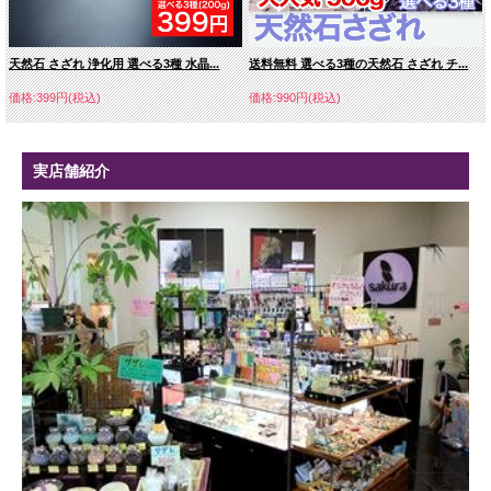
天然石 さざれ 浄化用 選べる3種 水晶...
送料無料 選べる3種の天然石 さざれ チ...
価格:399円(税込)
価格:990円(税込)
実店舗紹介