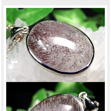
肉眼で７種類の鉱物を全て確認できる事は非常にまれですが、７つの鉱物が内包
された状態の原石をカットし、加工した石もスーパーセブンと呼ばれます。
様々なインクルージョンと共に産出する水晶ですが、スーパーセブンは最も有名
で不動の人気を誇る水晶です♪
【意味合い・云われ・伝承等】
スーパーセブンは、それぞれの鉱物が相互に補い合い、パワーを増幅することで
知られています。
この特性により、非常に強力なエネルギーを発揮するとされています。
また、浄化が不要であり、最も力強いパワーストーンの一つとして認識されてい
ます。
数に限りがございますので、お早めに！
ご注意事項
※1点物のため、現物の商品を撮影しております。
※撮影に使用しているチェーンは付属されません。トップ部分のみの販売となり
ます。
※出来る限り自然な色みになるよう撮影を心がけておりますが、お使いのディス
プレイ環境によって表示される色みに差が出る場合があります。 ご了承くださ
い。
天然石ですので多少の傷、クラックはあります。宜しくお願い致します。
最後にあなたに幸福が訪れますように(*^_^*)
関連キーワード