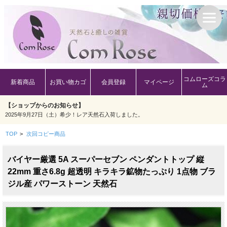
コムローズコラ
新着商品
お買い物カゴ
会員登録
マイページ
ム
【ショップからのお知らせ】
2025年9月27日（土）希少！レア天然石入荷しました。
TOP
>
次回コピー商品
バイヤー厳選 5A スーパーセブン ペンダントトップ 縦
22mm 重さ6.8g 超透明 キラキラ鉱物たっぷり 1点物 ブラ
ジル産 パワーストーン 天然石