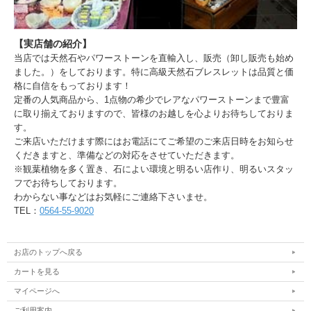
【実店舗の紹介】
当店では天然石やパワーストーンを直輸入し、販売（卸し販売も始め
ました。）をしております。特に高級天然石ブレスレットは品質と価
格に自信をもっております！
定番の人気商品から、1点物の希少でレアなパワーストーンまで豊富
に取り揃えておりますので、皆様のお越しを心よりお待ちしておりま
す。
ご来店いただけます際にはお電話にてご希望のご来店日時をお知らせ
くだきますと、準備などの対応をさせていただきます。
※観葉植物を多く置き、石によい環境と明るい店作り、明るいスタッ
フでお待ちしております。
わからない事などはお気軽にご連絡下さいませ。
TEL：
0564-55-9020
お店のトップへ戻る
カートを見る
マイページへ
ご利用案内