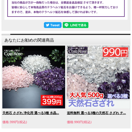
あなたにお勧めの関連商品
天然石 さざれ 浄化用 選べる3種 水晶...
送料無料 選べる3種の天然石 さざれ チ...
価格:399円(税込)
価格:990円(税込)