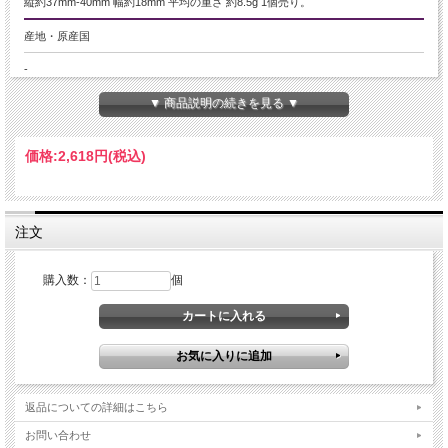
縦約37mm-40mm 幅約18mm 平均の重さ 約8.5g 1個売り。
産地・原産国
-
▼ 商品説明の続きを見る ▼
グレードなど
-
価格:
2,618円
(税込)
名称など
テラヘルツ鉱石
注文
商品説明
ペンデュラム型ペンダントトップ
購入数：
個
話題のテラヘルツ鉱石が激安入荷です！
健康系の云われで人気の高いテラヘルツ鉱石！
その純度が品質として考えられることが多く、サンプルを用いエネルギー分散型
蛍光エックス線分析を行い、結果を掲載させていただきました。
サンプルの為、個別の誤差は想定されますが、とても高純度のタイプとなってお
ります。
返品についての詳細はこちら
※試験結果のテラヘルツ純度について。
お問い合わせ
「蛍光X線分析」を行う際に出る「回折線」という現象による元素の揺らぎを修