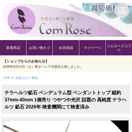
コムローズコラ
新着商品
お買い物カゴ
会員登録
マイページ
ム
【ショップからのお知らせ】
2025年9月27日（土）希少！レア天然石入荷しました。
TOP
>
次回コピー商品
テラヘルツ鉱石 ペンデュラム型 ペンダントトップ 縦約
37mm-40mm 1個売り つやつや光沢 話題の 高純度 テラヘ
ルツ 鉱石 2026年 検査機関にて検査済み