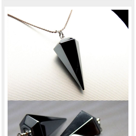
正したものとなります。
回折線とは蛍光X線分析をする際に実際は存在のしない元素を表示してしまう現
象のようなものです。
当社は一つのサンプルに対し4度の検査を行い、パーセントが0.0001以上の毎回
存在した元素を存在するものとして結果が出ております。
表面の光沢が美しく、他の似た色みの天然石ではとても重たいですが、 こちらは
軽くて装着しても不快感がなく、とても軽快な感じがします！
ペンデュラム型タイプです！ チェーンや紐など手ごろな長さの物を付ければ、ペ
ンデュラムとしても使えます。
激安入荷ですので、ぜひお見逃し無く！
ご注意事項
※こちらの商品はペンダントトップ1個売りです。チェーンは付属しません。
※ロットによって、金具のデザインが異なります。ご了承下さいませ。
※サイズは目安です。 細かな誤差が出る場合があります。
※商品は海外製品です。細かなくすみ、汚れ等がある場合がございます。ご了承
くださいませ。
※商品特性上、欠けや窪みがある場合がございますがご了承下さいませ。
最後にあなたに幸福が訪れますように(*^_^*)
関連キーワード
天然石 パワーストーン 海外直輸入 バイヤー厳選 プレゼント ギフト メンズ レデ
ィース 卸し 卸価格 実店舗 ハンドメイド サイズ直し コムローズ comrose