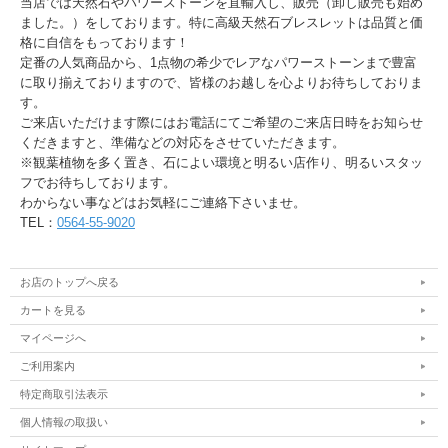
当店では天然石やパワーストーンを直輸入し、販売（卸し販売も始め
ました。）をしております。特に高級天然石ブレスレットは品質と価
格に自信をもっております！
定番の人気商品から、1点物の希少でレアなパワーストーンまで豊富
に取り揃えておりますので、皆様のお越しを心よりお待ちしておりま
す。
ご来店いただけます際にはお電話にてご希望のご来店日時をお知らせ
くだきますと、準備などの対応をさせていただきます。
※観葉植物を多く置き、石によい環境と明るい店作り、明るいスタッ
フでお待ちしております。
わからない事などはお気軽にご連絡下さいませ。
TEL：
0564-55-9020
お店のトップへ戻る
カートを見る
マイページへ
ご利用案内
特定商取引法表示
個人情報の取扱い