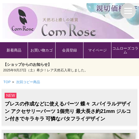
コムローズコラ
新着商品
お買い物カゴ
会員登録
マイページ
ム
【ショップからのお知らせ】
2025年9月27日（土）希少！レア天然石入荷しました。
TOP
>
次回コピー商品
NEW
ブレスの作成などに使えるパーツ 蝶々 スパイラルデザイ
ン アクセサリーパーツ 1個売り 最大長さ約21mm ジルコ
ン付きでキラキラ 可憐なバタフライデザイン