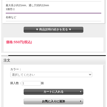
最大長さ約21mm、通し穴径約12mm
1個売り
名称など
-
▼ 商品説明の続きを見る ▼
商品説明
バタフライ(蝶々)デザイン アクセサリーパーツ
価格:
550円
(税込)
アクセサリーパーツに新しく蝶々デザインのパーツが入荷しました！
螺旋部分を少し指で広げると隙間ができるので、その隙間にブレスゴムを通すこ
とでお手持ちのブレスレットをバラさずにパーツを付けることができます！
注文
スパイラル(螺旋状)になったデザインなので珠を包み込み
写真のようにお持ちのブレスレットに通してワンポイントとしてお使いいただけ
カラー：
る他、
キーホルダーのパーツとしてお使い頂いても可愛いです。
ゴールドとシルバー、ピンクゴールドの3色からお選びいただけます。
購入数：
個
激安価格ですのでオススメです！ハンドメイドにぜひ！！
撮影時のブレスレット珠→12mm
オススメの珠のミリ数→10mm-12mm
ご注意事項