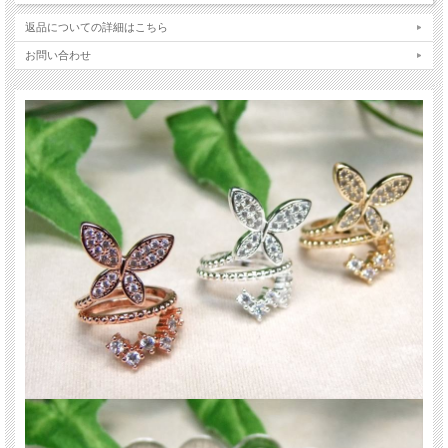
※パーツだけの販売です。撮影に使用している天然石は付属されません。
返品についての詳細はこちら
※入荷のロットにより、色味や形状が変わる場合がございます。ご了承下さい。
※まとめて出品の為、サイズの差や多少の歪みなどが出る場合がございます。ご
お問い合わせ
了承下さい。
※激安商品の為、傷やカケ・凹みやクラック等ある場合がございます。ご理解の
方のみご利用下さい。
関連キーワード
天然石 パワーストーン 海外直輸入 バイヤー厳選 プレゼント ギフト メンズ レデ
ィース 卸し 卸価格 実店舗 ハンドメイド サイズ直し コムローズ comrose