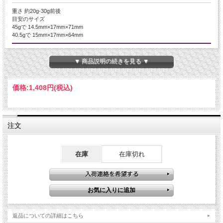
重さ 約20g-30g前後
目安のサイズ
45gで 14.5mm×17mm×71mm
40.5gで 15mm×17mm×64mm
産地・原産国
▼ 商品説明の続きを見る ▼
コンゴ
グレードなど
価格:
1,408円
(税込)
-
名称など
注文
マラカイト（孔雀石） ポイント（六角柱）
商品説明
在庫
在庫切れ
マラカイト（孔雀石）ポイント
ポリッシュのポイントマラカイトが入荷いたしました！！
心と身体、両面のエネルギー的な毒素や淀みを綺麗にしてくれると云われるマラ
カイト。
返品についての詳細はこちら
持ち主の直観力や洞察力を高めることにより災いを未然に防いだり、良い未来へ