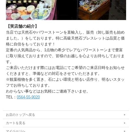
【実店舗の紹介】
当店では天然石やパワーストーンを直輸入し、販売（卸し販売も始め
ました。）をしております。特に高級天然石ブレスレットは品質と価
格に自信をもっております！
定番の人気商品から、1点物の希少でレアなパワーストーンまで豊富
に取り揃えておりますので、皆様のお越しを心よりお待ちしておりま
す。
ご来店いただけます際にはお電話にてご希望のご来店日時をお知らせ
くだきますと、準備などの対応をさせていただきます。
※観葉植物を多く置き、石によい環境と明るい店作り、明るいスタッ
フでお待ちしております。
わからない事などはお気軽にご連絡下さいませ。
TEL：
0564-55-9020
お店のトップへ戻る
カートを見る
マイページへ