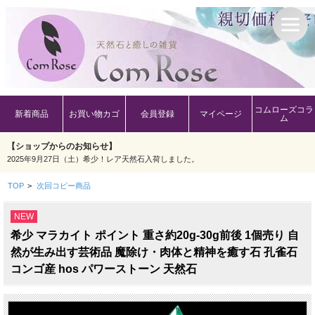
コムローズコラ
新着商品
お買い物カゴ
会員登録
マイページ
ム
【ショップからのお知らせ】
2025年9月27日（土）希少！レア天然石入荷しました。
TOP
>
次回コピー商品
NEW
希少 マラカイト ポイント 重さ約20g-30g前後 1個売り 自
然が生み出す芸術品 魔除け・肉体と精神を癒す石 孔雀石
コンゴ産 hos パワーストーン 天然石