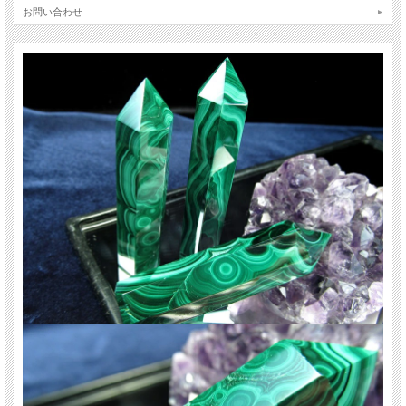
繋がるための判断を助けてくれる石でもあります。
お問い合わせ
【ストーンキーワード】
・邪気を跳ね返す。
・肉体と精神を癒す。
ご注意事項
※グラムは目安です。多少前後することがございますので予めご了承ください。
※梱包には万全を期しますが、商品の特性上、配達時に少々かけることがありま
す。ご了承下さい。
※出来る限り自然な色みになるよう撮影を心がけておりますが、お使いのディス
プレイ環境によって表示される色みに差が出る場合があります。 ご了承くださ
い。
天然石ですので多少の傷、クラックはあります。宜しくお願い致します。
最後にあなたに幸福が訪れますように。
関連キーワード
天然石 パワーストーン 海外直輸入 バイヤー厳選 プレゼント ギフト メンズ レデ
ィース 卸し 卸価格 実店舗 ハンドメイド サイズ直し コムローズ comrose