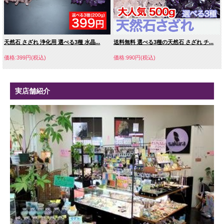
天然石 さざれ 浄化用 選べる3種 水晶...
送料無料 選べる3種の天然石 さざれ チ...
価格:399円(税込)
価格:990円(税込)
実店舗紹介