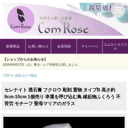
コムローズコラ
新着商品
お買い物カゴ
会員登録
マイページ
ム
【ショップからのお知らせ】
2025年9月27日（土）希少！レア天然石入荷しました。
TOP
>
次回コピー商品
セレナイト 透石膏 フクロウ 彫刻 置物 タイプB 高さ約
9cm-10cm 1個売り 幸運を呼び込む鳥 縁起物ふくろう 不
苦労 モチーフ 聖母マリアのガラス