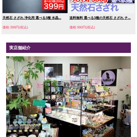
天然石 さざれ 浄化用 選べる3種 水晶...
送料無料 選べる3種の天然石 さざれ チ...
価格:399円(税込)
価格:990円(税込)
実店舗紹介