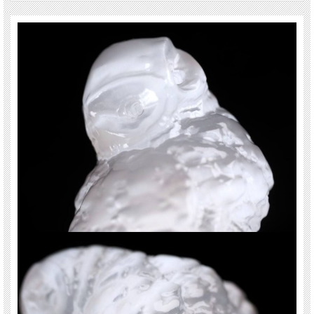
【セレナイトとは】
石膏の一種で、その中で無色透明なものがセレナイトと呼ばれます。
ギリシャ語のＣｅｒｅｎｅ（月）を意味する言葉が語源とされており、別名「聖
母マリアのガラス」とも呼ばれ、かつては実際に窓ガラスなどに利用されること
もあったそうです。
【フクロウとは】
フクロウは、『不苦労』や『福老』の当て字から縁起がよく大変人気がありま
す。
日本だけでなく、世界的にも縁起物として大変人気のあるフクロウモチーフ。
古代ギリシャ神話の中でも智恵と学問を象徴する精霊として扱われています。
ご注意事項
※硬度が低く、水に弱いため、お取り扱いにはご注意ください。
※サイズは目安です。 細かな誤差が出る場合があります。
※天然石ですのでカケや凹み、歪な部分やクラックなどがある場合があります。
※天然石商品には透明度や色みに個体差があります。 また出来る限り自然な色み
になるよう撮影を心がけておりますが、お使いのディスプレイ環境によって表示
される色みに差が出る場合があります。 ご了承ください。
関連キーワード
天然石 パワーストーン 海外直輸入 バイヤー厳選 プレゼント ギフト メンズ レデ
ィース 卸し 卸価格 実店舗 ハンドメイド サイズ直し コムローズ comrose