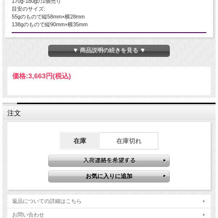
170g-180gの1個売り
目安のサイズ:
55gのもので縦58mm×横28mm
138gのもので縦90mm×横35mm
産地・原産国
▼ 商品説明の続きを見る ▼
ブラジル産
グレードなど
価格:
3,663円
(税込)
美品!
名称など
注文
水晶
商品説明
在庫
在庫切れ
直輸入商品の為、激安で頑張ります。
虹入り 水晶ポイント
売り切れ必至の超人気商品入荷です！！
運気が上がりそうな虹入り水晶ポイントです
返品についての詳細はこちら
あらゆる水晶の中で、光の屈折により美しく輝く七色の虹が見えるものだけが、
お問い合わせ
レインボー水晶と呼ばれ、その中でも美しく輝くレインボー水晶は、数万個に1