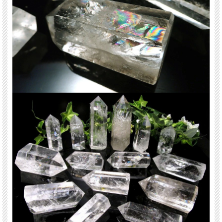
天然石 パワーストーン 海外直輸入 バイヤー厳選 プレゼント ギフト メンズ レデ
ィース 卸し 卸価格 実店舗 ハンドメイド サイズ直し コムローズ comrose