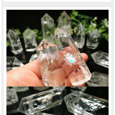
個の希少価値があるといわれています。
レインボー水晶は、水晶自ら受けた傷を癒し七色の虹の光を持つために「癒し
に」関して強力なパワーを持つといわれています。
運気の上がるレインボー、浄化の水晶ポイント！
間違いなくオススメです。
天然石の浄化は勿論、空間の浄化用やインテリア、ちょっとしたプレゼント用、
アクセサリーの作製素材として！
様々な用途でお使い頂けます！
近年水晶ポイントは入荷が不安定になっており、上質なものは特に手に入りにく
いですのでお早めに！
ご注意事項
※天然石ですので石によっては、内包物が入る場合、またサシやクラックの入り
方などで一点一点個体差がございます。
※天然の水晶ですので、根元などに多少の欠けやクラックがある場合がございま
す。ご了承くださいませ。
※尚、ポイントの先端に欠け予防のボンドがついている場合がありますが、手で
取れますので、取ってお使い下さい。
※重さ別での出品となる為、ポイントの長さ・太さには個体差がございます。ご
了承くださいませ。
最後にあなたに幸福が訪れますように(*^_^*)
関連キーワード