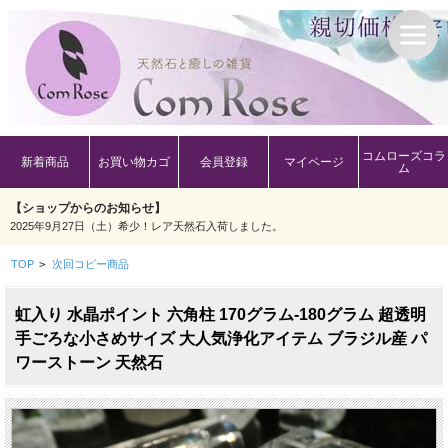
コムローズコラ
新着商品
お買い物カゴ
会員登録
マイページ
ム
【ショップからのお知らせ】
2025年9月27日（土）希少！レア天然石入荷しました。
TOP
>
次回コピー商品
虹入り 水晶ポイント 六角柱 170グラム-180グラム 超透明
手ごろな小さめサイズ 大人気浄化アイテム ブラジル産 パ
ワーストーン 天然石