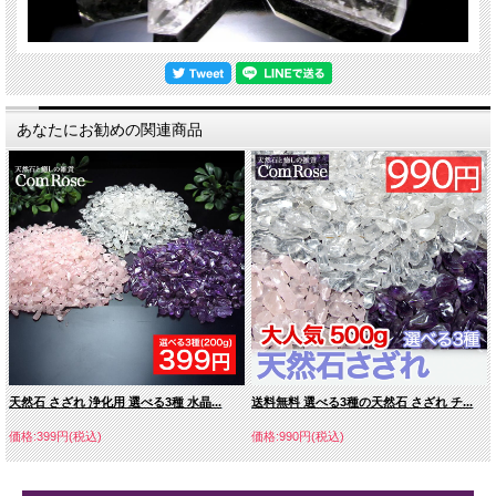
あなたにお勧めの関連商品
天然石 さざれ 浄化用 選べる3種 水晶...
送料無料 選べる3種の天然石 さざれ チ...
価格:399円(税込)
価格:990円(税込)