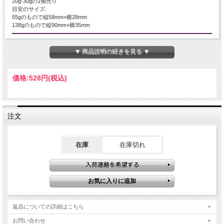
20g-30gの1個売り
目安のサイズ:
55gのもので縦58mm×横28mm
138gのもので縦90mm×横35mm
産地・原産国
▼ 商品説明の続きを見る ▼
ブラジル産
グレードなど
価格:
528円
(税込)
美品!
名称など
注文
水晶
商品説明
在庫
在庫切れ
直輸入商品の為、激安で頑張ります。
虹入り 水晶ポイント
売り切れ必至の超人気商品入荷です！！
運気が上がりそうな虹入り水晶ポイントです
返品についての詳細はこちら
あらゆる水晶の中で、光の屈折により美しく輝く七色の虹が見えるものだけが、
お問い合わせ
レインボー水晶と呼ばれ、その中でも美しく輝くレインボー水晶は、数万個に1