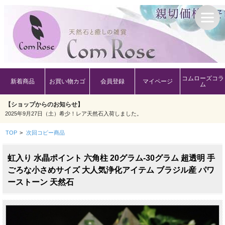
コムローズコラ
新着商品
お買い物カゴ
会員登録
マイページ
ム
【ショップからのお知らせ】
2025年9月27日（土）希少！レア天然石入荷しました。
TOP
>
次回コピー商品
虹入り 水晶ポイント 六角柱 20グラム-30グラム 超透明 手
ごろな小さめサイズ 大人気浄化アイテム ブラジル産 パワ
ーストーン 天然石