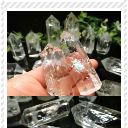
個の希少価値があるといわれています。
レインボー水晶は、水晶自ら受けた傷を癒し七色の虹の光を持つために「癒し
に」関して強力なパワーを持つといわれています。
運気の上がるレインボー、浄化の水晶ポイント！
間違いなくオススメです。
天然石の浄化は勿論、空間の浄化用やインテリア、ちょっとしたプレゼント用、
アクセサリーの作製素材として！
様々な用途でお使い頂けます！
近年水晶ポイントは入荷が不安定になっており、上質なものは特に手に入りにく
いですのでお早めに！
ご注意事項
※天然石ですので石によっては、内包物が入る場合、またサシやクラックの入り
方などで一点一点個体差がございます。
※天然の水晶ですので、根元などに多少の欠けやクラックがある場合がございま
す。ご了承くださいませ。
※尚、ポイントの先端に欠け予防のボンドがついている場合がありますが、手で
取れますので、取ってお使い下さい。
※重さ別での出品となる為、ポイントの長さ・太さには個体差がございます。ご
了承くださいませ。
最後にあなたに幸福が訪れますように(*^_^*)
関連キーワード