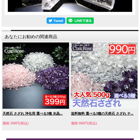
あなたにお勧めの関連商品
天然石 さざれ 浄化用 選べる3種 水晶...
送料無料 選べる3種の天然石 さざれ チ...
価格:399円(税込)
価格:990円(税込)