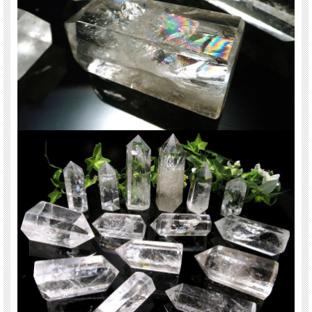
天然石 パワーストーン 海外直輸入 バイヤー厳選 プレゼント ギフト メンズ レデ
ィース 卸し 卸価格 実店舗 ハンドメイド サイズ直し コムローズ comrose