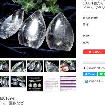
100g 1個
イテム ブラジ
通常販売価格:
価格:
数量:
在庫:
返品について
410109-s
イズ・重さなど