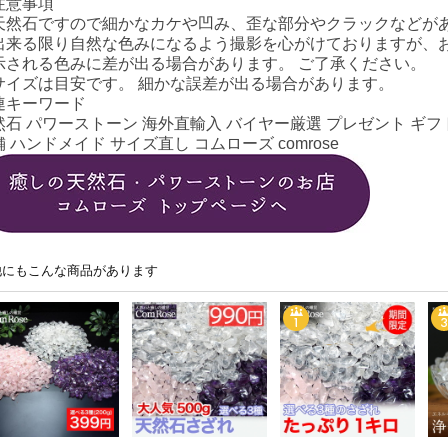
注意事項
天然石ですので細かなカケや凹み、歪な部分やクラックなどが
出来る限り自然な色みになるよう撮影を心がけておりますが、
示される色みに差が出る場合があります。 ご了承ください。
サイズは目安です。 細かな誤差が出る場合があります。
連キーワード
然石 パワーストーン 海外直輸入 バイヤー厳選 プレゼント ギフト
 ハンドメイド サイズ直し コムローズ comrose
他にもこんな商品があります