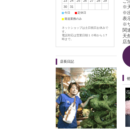
ご
23
24
25
26
27
28
29
※
30
31
※
■
■
今日
定休日
表
■
発送業務のみ
※
ネットショップは土日祝日お休みで
関
す。
天
電話対応は営業日朝１０時から１7
時まで。
店舗
店長日記