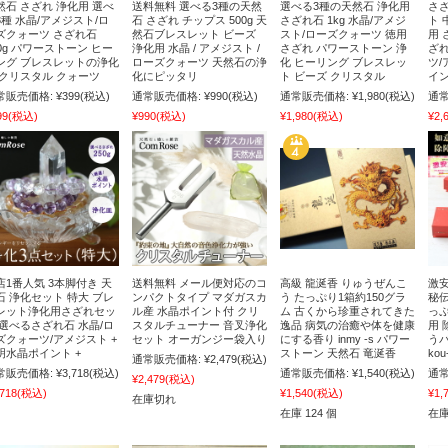
然石 さざれ 浄化用 選べ
送料無料 選べる3種の天然
選べる3種の天然石 浄化用
さざ
3種 水晶/アメジスト/ロ
石 さざれ チップス 500g 天
さざれ石 1kg 水晶/アメジ
ト 
ズクォーツ さざれ石
然石ブレスレット ビーズ
スト/ローズクォーツ 徳用
用 
00g パワーストーン ヒー
浄化用 水晶 / アメジスト /
さざれ パワーストーン 浄
ざれ
ング ブレスレットの浄化
ローズクォーツ 天然石の浄
化 ヒーリング ブレスレッ
ツ/
 クリスタル クォーツ
化にピッタリ
ト ビーズ クリスタル
イン
常販売価格:
¥399
(税込)
通常販売価格:
¥990
(税込)
通常販売価格:
¥1,980
(税込)
通常
99
(税込)
¥990
(税込)
¥1,980
(税込)
¥2,
店1番人気 3本脚付き 天
送料無料 メール便対応のコ
高級 龍涎香 りゅうぜんこ
激安
石 浄化セット 特大 ブレ
ンパクトタイプ マダガスカ
う たっぷり1箱約150グラ
秘伝
レット浄化用さざれセッ
ル産 水晶ポイント付 クリ
ム 古くから珍重されてきた
っぷ
 選べるさざれ石 水晶/ロ
スタルチューナー 音叉浄化
逸品 病気の治癒や体を健康
用 
ズクォーツ/アメジスト +
セット オーガンジー袋入り
にする香り inmy -s パワー
う
明水晶ポイント +
ストーン 天然石 竜涎香
ko
通常販売価格:
¥2,479
(税込)
常販売価格:
¥3,718
(税込)
通常販売価格:
¥1,540
(税込)
通常
¥2,479
(税込)
,718
(税込)
¥1,540
(税込)
¥1,
在庫切れ
在庫 124 個
在庫