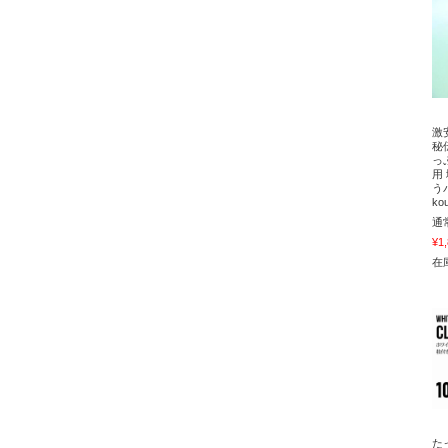
激
秘
っ
用
う
ko
通
¥1
在庫
た