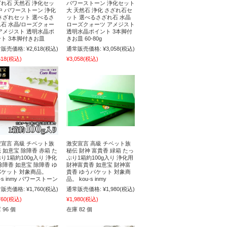
れ石 天然石 浄化セッ
パワーストーン 浄化セット
中 パワーストーン 浄化
大 天然石 浄化 さざれ石セ
さざれセット 選べるさ
ット 選べるさざれ石 水晶
石 水晶/ローズクォー
ローズクォーツ アメジスト
アメジスト 透明水晶ポ
透明水晶ポイント 3本脚付
ト 3本脚付きお皿
きお皿 60-80g
販売価格:
¥2,618
(税込)
通常販売価格:
¥3,058
(税込)
618
(税込)
¥3,058
(税込)
宣言 高級 チベット族
激安宣言 高級 チベット族
 如意宝 除障香 赤箱 た
秘伝 財神 富貴香 緑箱 たっ
り1箱約100g入り 浄化
ぷり1箱約100g入り 浄化用
除障香 如意宝 除障香 ゆ
財神富貴香 如意宝 財神富
パケット 対象商品。
貴香 ゆうパケット 対象商
u-s inmy パワーストーン
品。 kou-s inmy
販売価格:
¥1,760
(税込)
通常販売価格:
¥1,980
(税込)
760
(税込)
¥1,980
(税込)
 96 個
在庫 82 個