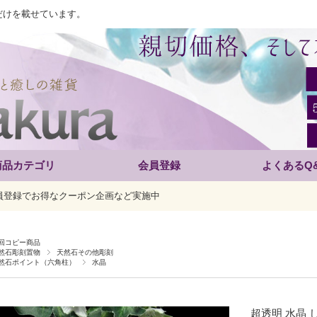
だけを載せています。
商品カテゴリ
会員登録
よくあるQ
員登録でお得なクーポン企画など実施中
回コピー商品
然石彫刻置物
天然石その他彫刻
然石ポイント（六角柱）
水晶
超透明 水晶 