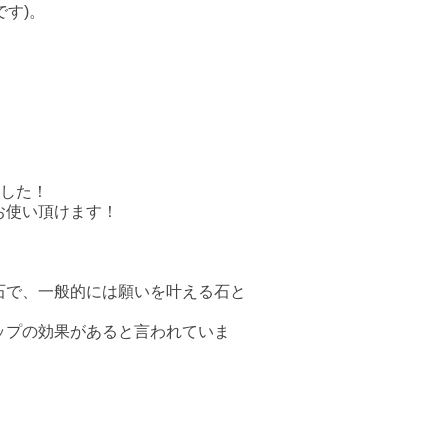
です)。
ました！
お使い頂けます！
石で、一般的には願いを叶える石と
ップの効果があると言われていま