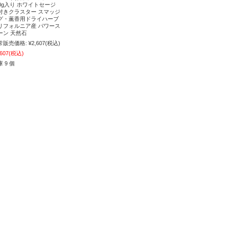
00g入り ホワイトセージ
付きクラスター スマッジ
グ・薫香用ドライハーブ
リフォルニア産 パワース
ーン 天然石
常販売価格:
¥2,607
(税込)
,607
(税込)
 9 個