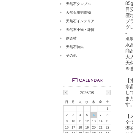
8
天然石タンブル
目安
天然石彫刻置物
産
ブ
天然石インテリア
グ
天然石小物・雑貨
-
副資材
名
水
天然石特集
商
その他
大
天
※
【
水
し
2026/08
ま
日
月
火
水
木
金
土
す
1
2
3
4
5
6
7
8
【
9
10
11
12
13
14
15
全
潜
16
17
18
19
20
21
22