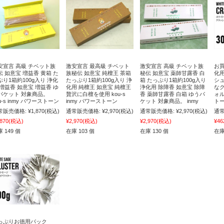
安宣言 高級 チベット族
激安宣言 最高級 チベット
激安宣言 高級 チベット族
お買
伝 如意宝 増益香 黄箱 た
族秘伝 如意宝 純檀王 茶箱
秘伝 如意宝 薬師甘露香 白
化
ぷり1箱約100g入り 浄化
たっぷり1箱約100g入り 浄
箱 たっぷり1箱約100g入り
シ
 増益香 如意宝 増益香 ゆ
化用 純檀王 如意宝 純檀王
浄化用 除障香 如意宝 除障
な
パケット 対象商品。
贅沢に白檀を使用 kou-s
香 薬師甘露香 白箱 ゆうパ
ォル
u-s inmy パワーストーン
inmy パワーストーン
ケット 対象商品。 inmy
トー
常販売価格:
¥1,870
(税込)
通常販売価格:
¥2,970
(税込)
通常販売価格:
¥2,970
(税込)
通常
,870
(税込)
¥2,970
(税込)
¥2,970
(税込)
¥46
 149 個
在庫 103 個
在庫 130 個
在庫
っぷりお徳用パック