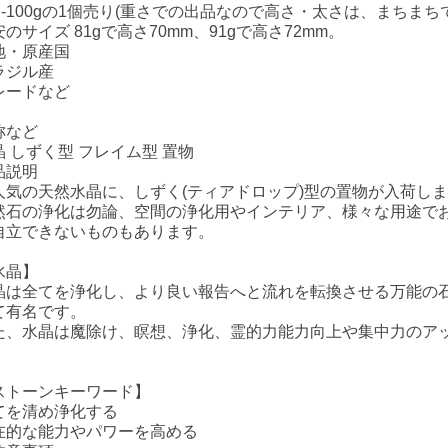
5g-100gの1個売り(重さでの出品なので高さ・太さは、まちまち
のサイズ 81gで高さ70mm、91gで高さ72mm。
地・原産国
ラジル産
レードなど
称など
晶 しずく型 フレイム型 置物
品説明
人気の天然水晶に、しずく(ティアドロップ)型の置物が入荷し
然石の浄化は勿論、空間の浄化用やインテリア、様々な用途で
自立できないものもあります。
水晶】
晶は全てを浄化し、より良い報告へと流れを転換させる万能の
て有名です。
た、水晶は魔除け、瞑想、浄化、霊的力能力向上や集中力のア
。
ストーンキーワード】
てを清め浄化する
在的な能力やパワーを高める