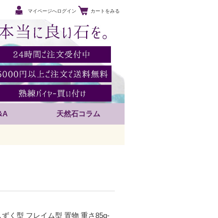
マイページへログイン
カートをみる
&A
天然石コラム
しずく型 フレイム型 置物 重さ85g-