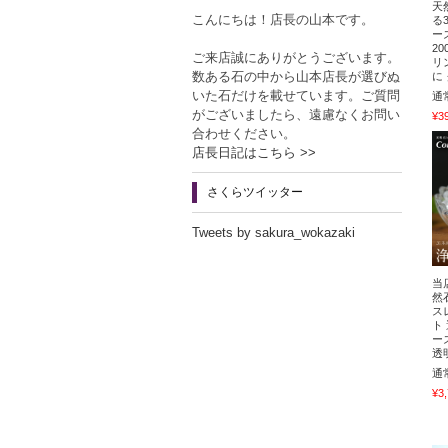
天
こんにちは！店長の山本です。
る
ー
2
ご来店誠にありがとうございます。
リ
数ある石の中から山本店長が選びぬ
に
いた石だけを載せています。ご質問
通
がございましたら、遠慮なくお問い
¥3
合わせください。
店長日記はこちら >>
さくらツイッター
Tweets by sakura_wokazaki
当
然
ス
ト
ー
透
通
¥3