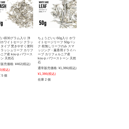
い得30グラム入り 浄
ちょうどいい50g入り ホワ
用ホワイトセージ クラッ
イトセージリーフ 50gパッ
ュタイプ 焚きやすく便利
ク 枝無しリーフのみ スマ
クラッシュリーフ カリフ
ッジング・薫香用ドライハ
ニア産 kou-p パワース
ーブ カリフォルニア産
ン 天然石
kou-p パワーストーン 天然
石
販売価格:
¥462
(税込)
通常販売価格:
¥1,386
(税込)
2
(税込)
¥1,386
(税込)
 5 個
在庫 2 個