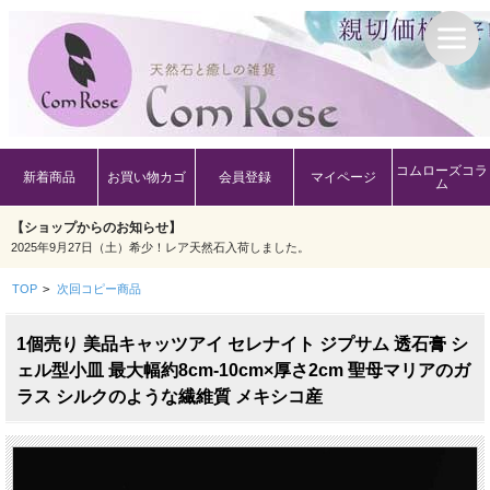
コムローズコラ
新着商品
お買い物カゴ
会員登録
マイページ
ム
【ショップからのお知らせ】
2025年9月27日（土）希少！レア天然石入荷しました。
TOP
>
次回コピー商品
1個売り 美品キャッツアイ セレナイト ジプサム 透石膏 シ
ェル型小皿 最大幅約8cm-10cm×厚さ2cm 聖母マリアのガ
ラス シルクのような繊維質 メキシコ産