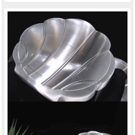
ご注意事項
※硬度が低く、水に弱いため、お取り扱いにはご注意ください。
※皿の深さは浅めです。ご理解の方のみご利用ください。
※サイズは目安です。 細かな誤差が出る場合があります。
※天然石ですので細かなカケや凹み、歪な部分やクラックなどがある場合があり
ます。
※天然石商品には色みに個体差があります。 また出来る限り自然な色みになるよ
う撮影を心がけておりますが、お使いのディスプレイ環境によって表示される色
みに差が出る場合があります。 ご了承ください。
※写真に写っているリング等はイメージ画像となりますので、付属されません。
関連キーワード
天然石 パワーストーン 海外直輸入 バイヤー厳選 プレゼント ギフト メンズ レデ
ィース 卸し 卸価格 実店舗 ハンドメイド サイズ直し コムローズ comrose