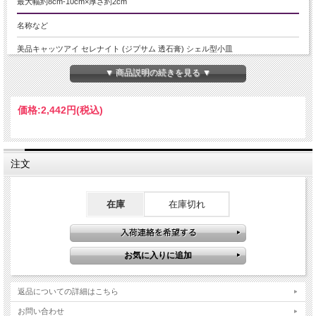
最大幅約8cm-10cm×厚さ約2cm
名称など
美品キャッツアイ セレナイト (ジプサム 透石膏) シェル型小皿
▼ 商品説明の続きを見る ▼
商品説明
大人気のセレナイトインテリアが各種入荷いたしました。
価格:
2,442円
(税込)
セレナイトは古くから癒しの石として愛用され、持ち主の昂ぶった気や、頑固な
感情を和らげてくれると云われています。
感情のコントロール、リラックス効果も期待されているとのこと。
光に当てれば美しいキャッツアイが見えますので、ぜひ光のあたるお部屋に飾っ
注文
てみるのもオススメです。
セレナイトとは
セレナイトといえば、シルキーな光沢の繊維質を持ったホワイトカラーが一般的
在庫
在庫切れ
で、丸玉やタワーなどの加工品がよく流通しています。
しかしそれは正確にはサテンスパーと呼ばれる、ジプサム（石膏）の一種で、本
来のセレナイトは無色透明なもののことをいいます。
ギリシャ語の月の女神セレーネＣｅｒｅｎｅ（月）を意味する言葉が語源とされ
ており、
別名「聖母マリアのガラス」とも呼ばれ、かつては実際に窓ガラスなどに利用さ
れることもあったそうです。
返品についての詳細はこちら
売り切れ御免の当店イチオシ商品です。
皆様どうぞお買い逃しなく。
お問い合わせ