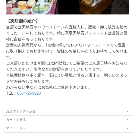
【実店舗の紹介】
当店では天然石やパワーストーンを直輸入し、販売（卸し販売も始め
ました。）をしております。特に高級天然石ブレスレットは品質と価
格に自信をもっております！
定番の人気商品から、1点物の希少でレアなパワーストーンまで豊富
に取り揃えておりますので、皆様のお越しを心よりお待ちしておりま
す。
ご来店いただけます際にはお電話にてご希望のご来店日時をお知らせ
くだきますと、準備などの対応をさせていただきます。
※観葉植物を多く置き、石によい環境と明るい店作り、明るいスタッ
フでお待ちしております。
わからない事などはお気軽にご連絡下さいませ。
TEL：
0564-55-9020
お店のトップへ戻る
カートを見る
マイページへ