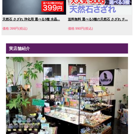
天然石 さざれ 浄化用 選べる3種 水晶...
送料無料 選べる3種の天然石 さざれ チ...
価格:399円(税込)
価格:990円(税込)
実店舗紹介