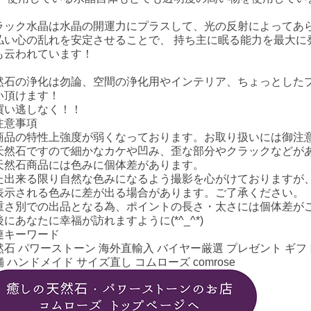
ラック水晶は水晶の開運力にプラスして、光の反射によってあ
払い心の乱れを安定させることで、 持ち主に眠る能力を最大に
も云われています！
然石の浄化は勿論、空間の浄化用やインテリア、ちょっとした
い頂けます！
買い逃しなく！！
注意事項
商品の特性上強度が弱くなっております。お取り扱いには御注
天然石ですので細かなカケや凹み、歪な部分やクラックなどが
天然石商品には色みに個体差があります。
た出来る限り自然な色みになるよう撮影を心がけておりますが
表示される色みに差が出る場合があります。ご了承ください。
重さ別での出品となる為、ポイントの長さ・太さには個体差が
後にあなたに幸福が訪れますように(*^_^*)
連キーワード
然石 パワーストーン 海外直輸入 バイヤー厳選 プレゼント ギフト
 ハンドメイド サイズ直し コムローズ comrose