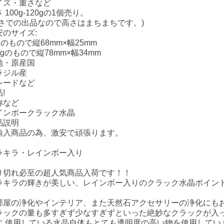
イズ・重さなど
 100g-120gの1個売り。
重さでの出品なので高さはまちまちです。)
安のサイズ:
gのもので縦68mm×幅25mm
3gのもので縦78mm×幅34mm
地・原産国
ラジル産
レードなど
!
称など
インボークラック水晶
品説明
輸入商品の為、激安で頑張ります。
ラキラ・レインボー入り
り切れ必至の超人気商品入荷です！！
ラキラの輝きが美しい、レインボー入りのクラック水晶ポイン
部屋の浄化やインテリア、また天然石アクセサリーの浄化にも
ラックの量も多すぎず少なすぎずといった絶妙なクラックが入
す 使用している水晶自体もとても透明度の高い物を使用してい