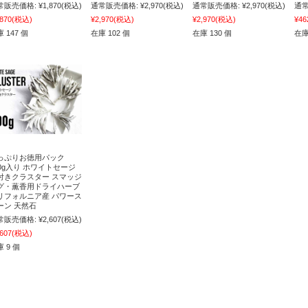
常販売価格:
¥1,870
(税込)
通常販売価格:
¥2,970
(税込)
通常販売価格:
¥2,970
(税込)
通常
,870
(税込)
¥2,970
(税込)
¥2,970
(税込)
¥46
 147 個
在庫 102 個
在庫 130 個
在庫
っぷりお徳用パック
00g入り ホワイトセージ
付きクラスター スマッジ
グ・薫香用ドライハーブ
リフォルニア産 パワース
ーン 天然石
常販売価格:
¥2,607
(税込)
,607
(税込)
 9 個