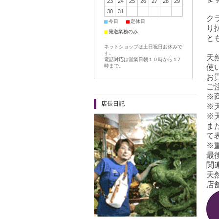
23
24
25
26
27
28
29
30
31
ク
■
■
今日
定休日
り
■
発送業務のみ
と
ネットショップは土日祝日お休みで
す。
天
電話対応は営業日朝１０時から１7
使
時まで。
お
ご
※
店長日記
※
※
ま
て
※
最
関
天
店舗