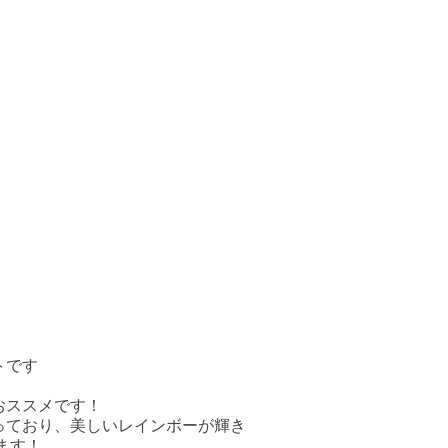
トです
おススメです！
っており、美しいレインボーが輝き
ます！