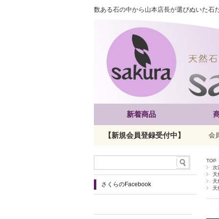
数ある石の中から山本店長が選びぬいた石
新着商品
【新規会員登録受付中】
会
TOP
次
天
天
さくらのFacebook
天