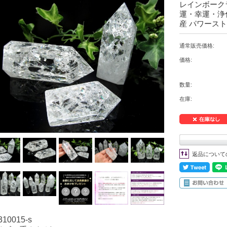
レインボークラッ
運・幸運・浄
産 パワースト
通常販売価格:
価格:
数量:
在庫:
返品について
310015-s