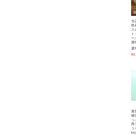
当
然
ス
ト
ー
透
通
¥3
激
秘
っ
用
う
ko