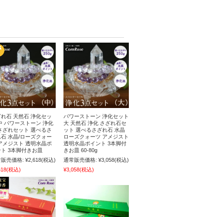
れ石 天然石 浄化セッ
パワーストーン 浄化セット
中 パワーストーン 浄化
大 天然石 浄化 さざれ石セ
さざれセット 選べるさ
ット 選べるさざれ石 水晶
石 水晶/ローズクォー
ローズクォーツ アメジスト
アメジスト 透明水晶ポ
透明水晶ポイント 3本脚付
ト 3本脚付きお皿
きお皿 60-80g
販売価格:
¥2,618
(税込)
通常販売価格:
¥3,058
(税込)
618
(税込)
¥3,058
(税込)