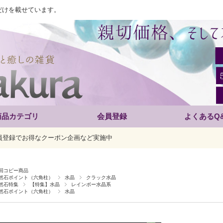
だけを載せています。
商品カテゴリ
会員登録
よくあるQ
員登録でお得なクーポン企画など実施中
回コピー商品
然石ポイント（六角柱）
水晶
クラック水晶
然石特集
【特集】水晶
レインボー水晶系
然石ポイント（六角柱）
水晶