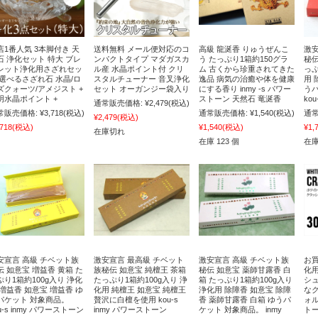
店1番人気 3本脚付き 天
送料無料 メール便対応のコ
高級 龍涎香 りゅうぜんこ
激安
石 浄化セット 特大 ブレ
ンパクトタイプ マダガスカ
う たっぷり1箱約150グラ
秘伝
レット浄化用さざれセッ
ル産 水晶ポイント付 クリ
ム 古くから珍重されてきた
っぷ
 選べるさざれ石 水晶/ロ
スタルチューナー 音叉浄化
逸品 病気の治癒や体を健康
用 
ズクォーツ/アメジスト +
セット オーガンジー袋入り
にする香り inmy -s パワー
う
明水晶ポイント +
ストーン 天然石 竜涎香
ko
通常販売価格:
¥2,479
(税込)
常販売価格:
¥3,718
(税込)
通常販売価格:
¥1,540
(税込)
通常
¥2,479
(税込)
,718
(税込)
¥1,540
(税込)
¥1,
在庫切れ
在庫 123 個
在庫
安宣言 高級 チベット族
激安宣言 最高級 チベット
激安宣言 高級 チベット族
お買
伝 如意宝 増益香 黄箱 た
族秘伝 如意宝 純檀王 茶箱
秘伝 如意宝 薬師甘露香 白
化
ぷり1箱約100g入り 浄化
たっぷり1箱約100g入り 浄
箱 たっぷり1箱約100g入り
シ
 増益香 如意宝 増益香 ゆ
化用 純檀王 如意宝 純檀王
浄化用 除障香 如意宝 除障
な
パケット 対象商品。
贅沢に白檀を使用 kou-s
香 薬師甘露香 白箱 ゆうパ
ォル
u-s inmy パワーストーン
inmy パワーストーン
ケット 対象商品。 inmy
トー