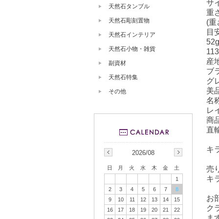
サ
天然石タンブル
重さ
天然石彫刻置物
(
目
天然石インテリア
52
天然石小物・雑貨
11
産
副資材
ブ
天然石特集
グ
美品
その他
名
レ
商
直
キ
2026/08
売
日
月
火
水
木
金
土
キ
1
2
3
4
5
6
7
8
お
9
10
11
12
13
14
15
ク
16
17
18
19
20
21
22
ま