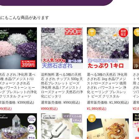
他にもこんな商品があります
然石 さざれ 浄化用 選べ
送料無料 選べる3種の天然
選べる3種の天然石 浄化用
さざ
3種 水晶/アメジスト/ロ
石 さざれ チップス 500g 天
さざれ石 1kg 水晶/アメジ
ト 
ズクォーツ さざれ石
然石ブレスレット ビーズ
スト/ローズクォーツ 徳用
用 
00g パワーストーン ヒー
浄化用 水晶 / アメジスト /
さざれ パワーストーン 浄
ざれ
ング ブレスレットの浄化
ローズクォーツ 天然石の浄
化 ヒーリング ブレスレッ
ツ/
 クリスタル クォーツ
化にピッタリ
ト ビーズ クリスタル
イン
常販売価格:
¥399
(税込)
通常販売価格:
¥990
(税込)
通常販売価格:
¥1,980
(税込)
通常
99
(税込)
¥990
(税込)
¥1,980
(税込)
¥2,