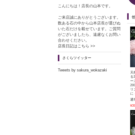
こんにちは！店長の山本です。
ご来店誠にありがとうございます。
数ある石の中から山本店長が選びぬ
いた石だけを載せています。ご質問
がございましたら、遠慮なくお問い
合わせください。
店長日記はこちら >>
さくらツイッター
Tweets by sakura_wokazaki
天
る
ー
2
リ
に
通
¥3