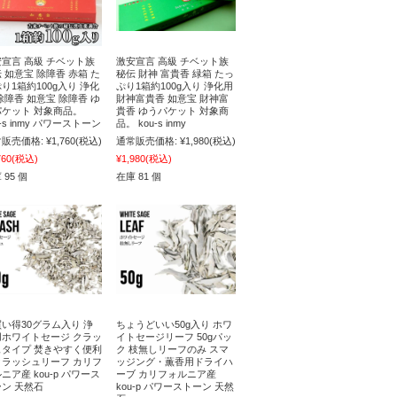
宣言 高級 チベット族
激安宣言 高級 チベット族
 如意宝 除障香 赤箱 た
秘伝 財神 富貴香 緑箱 たっ
り1箱約100g入り 浄化
ぷり1箱約100g入り 浄化用
除障香 如意宝 除障香 ゆ
財神富貴香 如意宝 財神富
パケット 対象商品。
貴香 ゆうパケット 対象商
u-s inmy パワーストーン
品。 kou-s inmy
販売価格:
¥1,760
(税込)
通常販売価格:
¥1,980
(税込)
760
(税込)
¥1,980
(税込)
 95 個
在庫 81 個
い得30グラム入り 浄
ちょうどいい50g入り ホワ
用ホワイトセージ クラッ
イトセージリーフ 50gパッ
ュタイプ 焚きやすく便利
ク 枝無しリーフのみ スマ
クラッシュリーフ カリフ
ッジング・薫香用ドライハ
ニア産 kou-p パワース
ーブ カリフォルニア産
ン 天然石
kou-p パワーストーン 天然