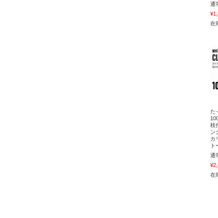
通
¥1
在庫
た
1
枝
ン
カ
ト
通
¥2
在庫