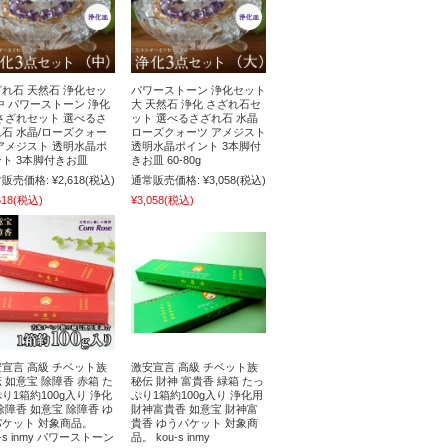
れ石 天然石 浄化セッ
パワーストーン 浄化セット
中 パワーストーン 浄化
大 天然石 浄化 さざれ石セ
さざれセット 選べるさ
ット 選べるさざれ石 水晶
石 水晶/ローズクォー
ローズクォーツ アメジスト
アメジスト 透明水晶ポ
透明水晶ポイント 3本脚付
ト 3本脚付きお皿
きお皿 60-80g
販売価格:
¥2,618
(税込)
通常販売価格:
¥3,058
(税込)
618
(税込)
¥3,058
(税込)
宣言 高級 チベット族
激安宣言 高級 チベット族
 如意宝 除障香 赤箱 た
秘伝 財神 富貴香 緑箱 たっ
り1箱約100g入り 浄化
ぷり1箱約100g入り 浄化用
除障香 如意宝 除障香 ゆ
財神富貴香 如意宝 財神富
パケット 対象商品。
貴香 ゆうパケット 対象商
u-s inmy パワーストーン
品。 kou-s inmy