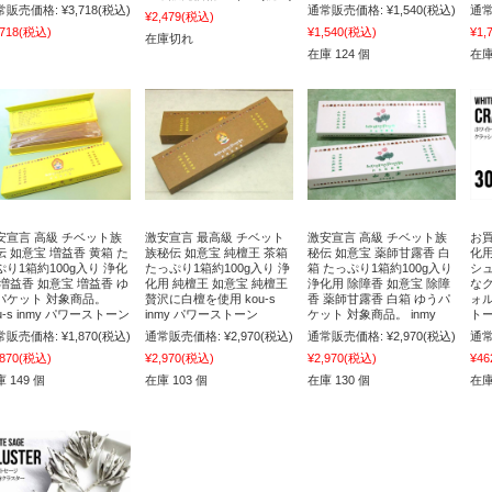
常販売価格:
¥3,718
(税込)
通常販売価格:
¥1,540
(税込)
通常
¥2,479
(税込)
,718
(税込)
¥1,540
(税込)
¥1,
在庫切れ
在庫 124 個
在庫
安宣言 高級 チベット族
激安宣言 最高級 チベット
激安宣言 高級 チベット族
お買
伝 如意宝 増益香 黄箱 た
族秘伝 如意宝 純檀王 茶箱
秘伝 如意宝 薬師甘露香 白
化
ぷり1箱約100g入り 浄化
たっぷり1箱約100g入り 浄
箱 たっぷり1箱約100g入り
シ
 増益香 如意宝 増益香 ゆ
化用 純檀王 如意宝 純檀王
浄化用 除障香 如意宝 除障
な
パケット 対象商品。
贅沢に白檀を使用 kou-s
香 薬師甘露香 白箱 ゆうパ
ォル
u-s inmy パワーストーン
inmy パワーストーン
ケット 対象商品。 inmy
トー
常販売価格:
¥1,870
(税込)
通常販売価格:
¥2,970
(税込)
通常販売価格:
¥2,970
(税込)
通常
,870
(税込)
¥2,970
(税込)
¥2,970
(税込)
¥46
 149 個
在庫 103 個
在庫 130 個
在庫