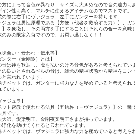
で方によって音色が異なり、サイズも大きめなので音の迫力も
ザイン性も高く、マルチに使えるアイテムなのでマストです。
式の際に右手にヴァジュラ、左手にガンターを持ちます。
ァジュラは男性原理である【方便（他者を救済する力）】、ガ
）】を象徴し、その両方を手にすることはそれらの合一を意味
数のみの限定入荷ですので、お買い逃しなく！！
意味合い・云われ・伝承等】
ガンター（金剛鈴）とは】
の音は神を歓迎し、魔を払いのける音色があると考えられてい
起の良いとされるベルの音は、雑念の精神状態から精神をコン
つと言われています。
場チベットでは、ガンターに強力な力を秘めていると考えられ
れています。
ヴァジュラ】
ベット密教で使われる法具【五鈷杵（＝ヴァジュラ）】の一種
法具です。
法大師、愛染明王、金剛夜叉明王さまが持っています。
の浄化を助けてくれると云われています。
場チベットでは、ヴァジュラに強力な力を秘めていると考えら