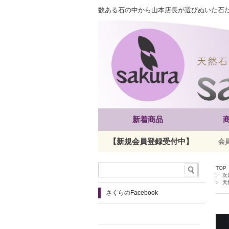
数ある石の中から山本店長が選びぬいた石
新着商品
【新規会員登録受付中】
会
TOP
次
天
さくらのFacebook