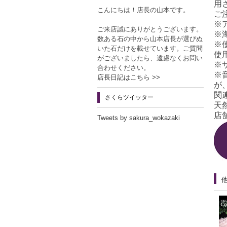
用
こんにちは！店長の山本です。
ご
※
ご来店誠にありがとうございます。
※
数ある石の中から山本店長が選びぬ
※
いた石だけを載せています。ご質問
使
がございましたら、遠慮なくお問い
※
合わせください。
※
店長日記はこちら >>
が
関
さくらツイッター
天
店舗
Tweets by sakura_wokazaki