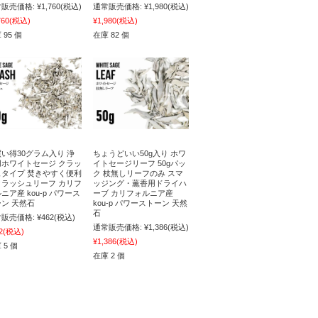
販売価格:
¥1,760
(税込)
通常販売価格:
¥1,980
(税込)
760
(税込)
¥1,980
(税込)
 95 個
在庫 82 個
い得30グラム入り 浄
ちょうどいい50g入り ホワ
用ホワイトセージ クラッ
イトセージリーフ 50gパッ
ュタイプ 焚きやすく便利
ク 枝無しリーフのみ スマ
クラッシュリーフ カリフ
ッジング・薫香用ドライハ
ニア産 kou-p パワース
ーブ カリフォルニア産
ン 天然石
kou-p パワーストーン 天然
石
販売価格:
¥462
(税込)
通常販売価格:
¥1,386
(税込)
2
(税込)
¥1,386
(税込)
 5 個
在庫 2 個