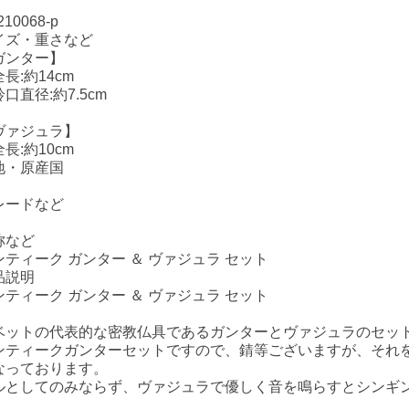
210068-p
イズ・重さなど
ガンター】
長:約14cm
口直径:約7.5cm
ヴァジュラ】
長:約10cm
地・原産国
レードなど
称など
ンティーク ガンター ＆ ヴァジュラ セット
品説明
ンティーク ガンター ＆ ヴァジュラ セット
ベットの代表的な密教仏具であるガンターとヴァジュラのセッ
ンティークガンターセットですので、錆等ございますが、それ
なっております。
ルとしてのみならず、ヴァジュラで優しく音を鳴らすとシンギ
。