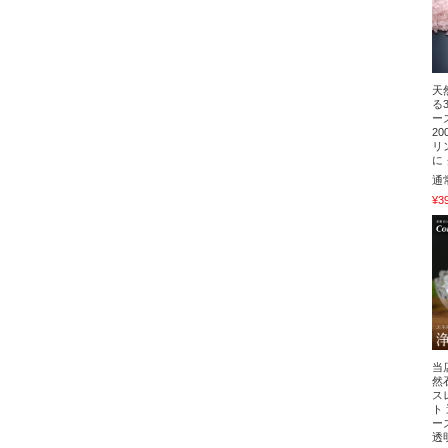
天
る
ー
2
リ
に
通
¥3
当
然
ス
ト
ー
透