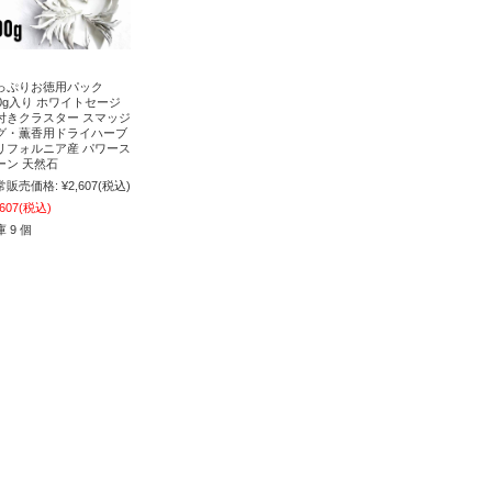
っぷりお徳用パック
00g入り ホワイトセージ
付きクラスター スマッジ
グ・薫香用ドライハーブ
リフォルニア産 パワース
ーン 天然石
常販売価格:
¥2,607
(税込)
,607
(税込)
 9 個