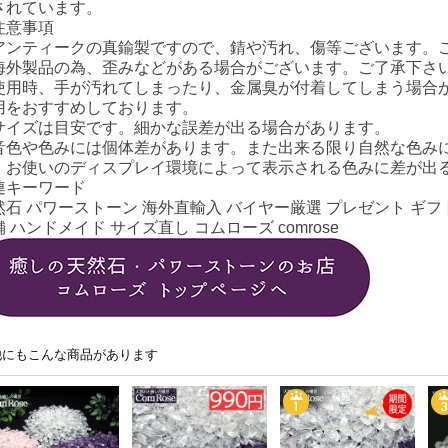
されています。
注意事項
アンティークの真鍮製ですので、錆や汚れ、傷等ございます。
海外製品の為、歪みなどがある場合がございます。ご了承下さ
使用時、手が汚れてしまったり、金属臭が付着してしまう場合
用をおすすめしております。
サイズは目安です。細かな誤差が出る場合があります。
音色や色みには個体差があります。また出来る限り自然な色み
、お使いのディスプレイ環境によって表示される色みに差が出
連キーワード
然石 パワーストーン 海外直輸入 バイヤー厳選 プレゼント ギフト
 ハンドメイド サイズ直し コムローズ comrose
他にもこんな商品があります