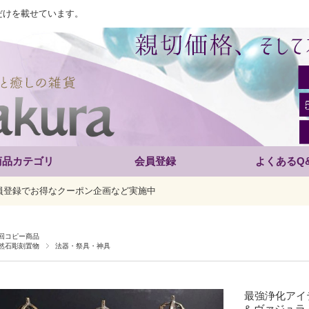
だけを載せています。
商品カテゴリ
会員登録
よくあるQ
員登録でお得なクーポン企画など実施中
回コピー商品
然石彫刻置物
法器・祭具・神具
最強浄化アイ
& ヴァジュラ