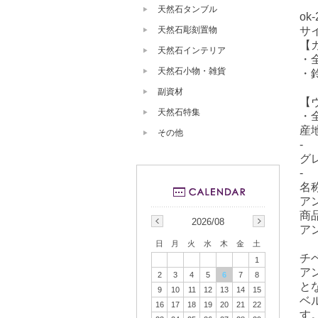
天然石タンブル
ok-
サ
天然石彫刻置物
【
天然石インテリア
・全
天然石小物・雑貨
・鈴
副資材
【
天然石特集
・全
産
その他
-
グ
-
名
ア
商
2026/08
ア
日
月
火
水
木
金
土
チ
1
ア
2
3
4
5
6
7
8
と
9
10
11
12
13
14
15
ベ
16
17
18
19
20
21
22
す