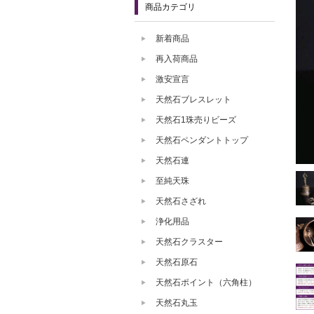
商品カテゴリ
新着商品
再入荷商品
激安宣言
天然石ブレスレット
天然石1珠売りビーズ
天然石ペンダントトップ
天然石連
至純天珠
天然石さざれ
浄化用品
天然石クラスター
天然石原石
天然石ポイント（六角柱）
天然石丸玉