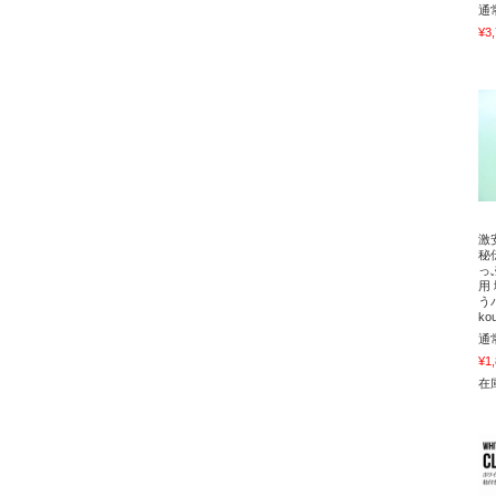
通
¥3
激
秘
っ
用
う
ko
通
¥1
在庫