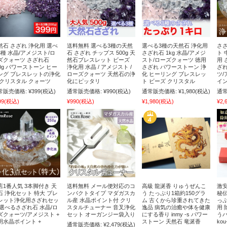
然石 さざれ 浄化用 選べ
送料無料 選べる3種の天然
選べる3種の天然石 浄化用
さざ
3種 水晶/アメジスト/ロ
石 さざれ チップス 500g 天
さざれ石 1kg 水晶/アメジ
ト 
ズクォーツ さざれ石
然石ブレスレット ビーズ
スト/ローズクォーツ 徳用
用 
00g パワーストーン ヒー
浄化用 水晶 / アメジスト /
さざれ パワーストーン 浄
ざれ
ング ブレスレットの浄化
ローズクォーツ 天然石の浄
化 ヒーリング ブレスレッ
ツ/
 クリスタル クォーツ
化にピッタリ
ト ビーズ クリスタル
イン
常販売価格:
¥399
(税込)
通常販売価格:
¥990
(税込)
通常販売価格:
¥1,980
(税込)
通常
99
(税込)
¥990
(税込)
¥1,980
(税込)
¥2,
店1番人気 3本脚付き 天
送料無料 メール便対応のコ
高級 龍涎香 りゅうぜんこ
激安
石 浄化セット 特大 ブレ
ンパクトタイプ マダガスカ
う たっぷり1箱約150グラ
秘伝
レット浄化用さざれセッ
ル産 水晶ポイント付 クリ
ム 古くから珍重されてきた
っぷ
 選べるさざれ石 水晶/ロ
スタルチューナー 音叉浄化
逸品 病気の治癒や体を健康
用 
ズクォーツ/アメジスト +
セット オーガンジー袋入り
にする香り inmy -s パワー
う
明水晶ポイント +
ストーン 天然石 竜涎香
ko
通常販売価格:
¥2,479
(税込)