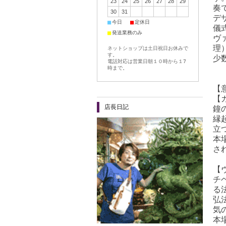
23
24
25
26
27
28
29
奏
30
31
デ
■
■
今日
定休日
儀
■
発送業務のみ
ヴ
理
ネットショップは土日祝日お休みで
す。
少
電話対応は営業日朝１０時から１7
時まで。
【
【
店長日記
鐘
縁
立
本
さ
【
チ
る
弘
気
本